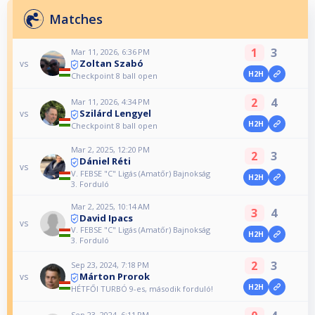
Matches
1
3
Mar 11, 2026, 6:36 PM
Zoltan Szabó
vs
H2H
Checkpoint 8 ball open
2
4
Mar 11, 2026, 4:34 PM
Szilárd Lengyel
vs
H2H
Checkpoint 8 ball open
Mar 2, 2025, 12:20 PM
2
3
Dániel Réti
vs
V. FEBSE "C" Ligás (Amatőr) Bajnokság
H2H
3. Forduló
Mar 2, 2025, 10:14 AM
3
4
David Ipacs
vs
V. FEBSE "C" Ligás (Amatőr) Bajnokság
H2H
3. Forduló
2
3
Sep 23, 2024, 7:18 PM
Márton Prorok
vs
H2H
HÉTFŐI TURBÓ 9-es, második forduló!
Sep 23, 2024, 6:11 PM