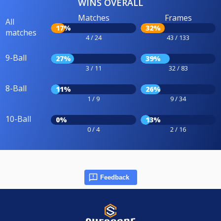
WINS OVERALL
Matches
Frames
All
17%
32%
matches
4 / 24
43 / 133
9-Ball
27%
39%
3 / 11
32 / 83
8-Ball
11%
26%
1 / 9
9 / 34
10-Ball
0%
13%
0 / 4
2 / 16
Feedback