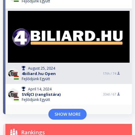
Fejlődjünk Együtt
August 25, 2024
4biliard.hu Open
17th /
74
Fejlődjünk Együtt
April 14, 2024
SVÁJCI (ranglistára)
33rd /
67
Fejlődjünk Együtt
SHOW MORE
Rankings