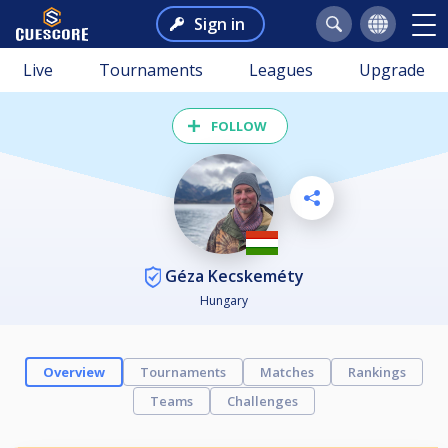
Sign in
Live
Tournaments
Leagues
Upgrade
FOLLOW
Géza Kecskeméty
Hungary
Overview
Tournaments
Matches
Rankings
Teams
Challenges