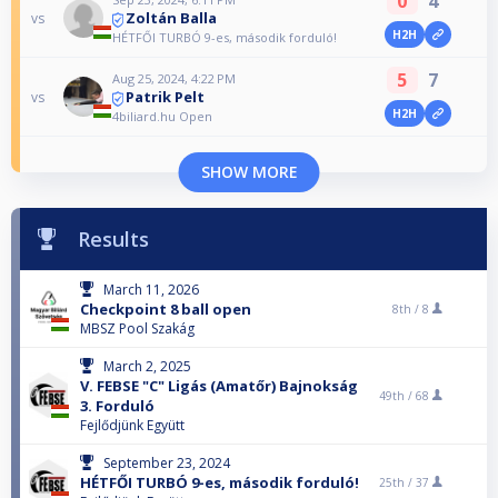
0
4
Zoltán Balla
vs
H2H
HÉTFŐI TURBÓ 9-es, második forduló!
5
7
Aug 25, 2024, 4:22 PM
Patrik Pelt
vs
H2H
4biliard.hu Open
SHOW MORE
Results
March 11, 2026
Checkpoint 8 ball open
8th /
8
MBSZ Pool Szakág
March 2, 2025
V. FEBSE "C" Ligás (Amatőr) Bajnokság
49th /
68
3. Forduló
Fejlődjünk Együtt
September 23, 2024
HÉTFŐI TURBÓ 9-es, második forduló!
25th /
37