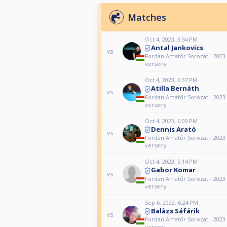
Matches
Oct 4, 2023, 6:54 PM
Antal Jankovics
vs
Fordan Amatőr Sorozat - 2023
verseny
Oct 4, 2023, 6:37 PM
Atilla Bernáth
vs
Fordan Amatőr Sorozat - 2023
verseny
Oct 4, 2023, 6:09 PM
Dennis Arató
vs
Fordan Amatőr Sorozat - 2023
verseny
Oct 4, 2023, 5:14 PM
Gabor Komar
vs
Fordan Amatőr Sorozat - 2023
verseny
Sep 6, 2023, 6:24 PM
Balàzs Sáfárik
vs
Fordan Amatőr Sorozat - 2023
verseny