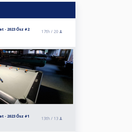
t - 2023 Ősz #2
17th /
20
t - 2023 Ősz #1
13th /
13