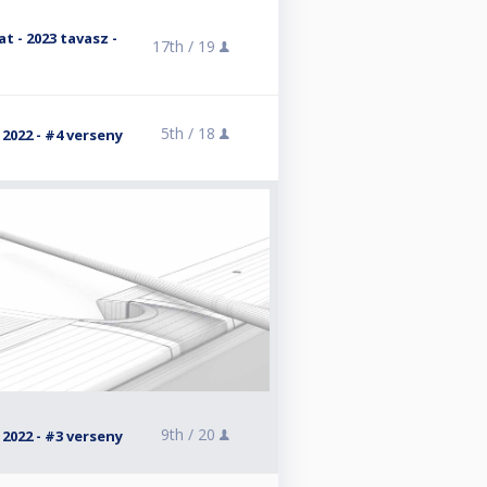
 - 2023 tavasz -
17th /
19
5th /
18
2022 - #4 verseny
9th /
20
2022 - #3 verseny