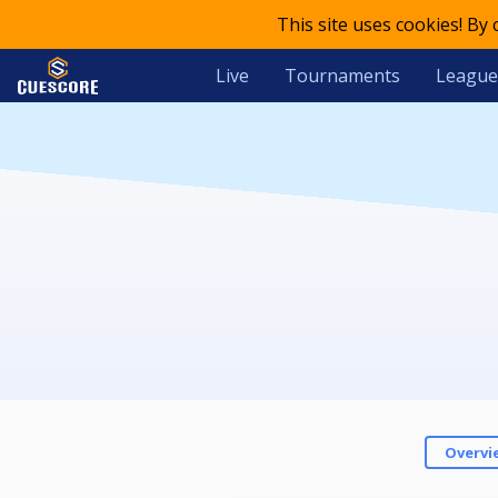
This site uses cookies! By
Live
Tournaments
League
Overvi