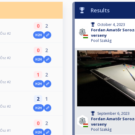
Results
October 4, 2023
0
2
Fordan Amatőr Soroza
 Ősz #2
verseny
H2H
Pool Szakág
0
2
 Ősz #2
H2H
1
2
 Ősz #2
H2H
2
1
 Ősz #2
H2H
September 6, 2023
Fordan Amatőr Soroza
0
2
verseny
Pool Szakág
 Ősz #1
H2H