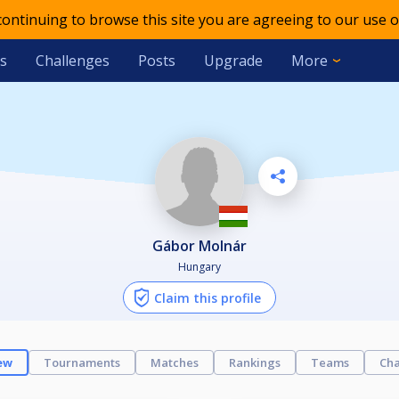
 continuing to browse this site you are agreeing to our use o
s
Challenges
Posts
Upgrade
More
Gábor Molnár
Hungary
Claim this profile
ew
Tournaments
Matches
Rankings
Teams
Cha