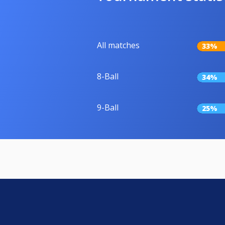
All matches
33%
8-Ball
34%
9-Ball
25%