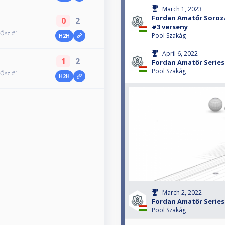
March 1, 2023
Fordan Amatőr Sorozat
0
2
#3 verseny
 Ősz #1
Pool Szakág
H2H
April 6, 2022
1
2
Fordan Amatőr Series 
Pool Szakág
 Ősz #1
H2H
March 2, 2022
Fordan Amatőr Series 
Pool Szakág