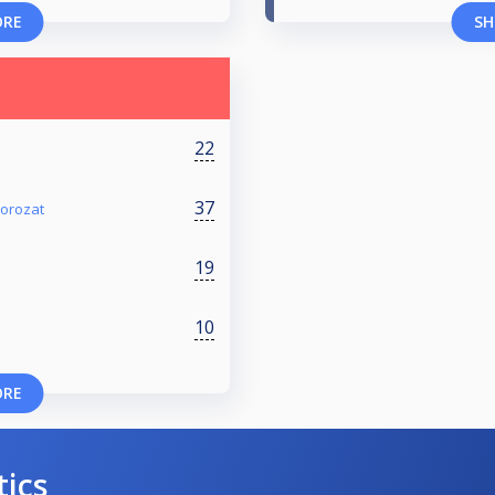
ORE
SH
22
37
sorozat
19
10
ORE
tics