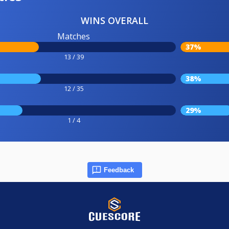
WINS OVERALL
Matches
37%
13 / 39
38%
12 / 35
29%
1 / 4
Feedback