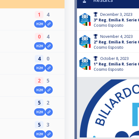
1
4
December 3, 2023
3° Reg. Emilia R. Serie 
H2H
Cosimo Esposito
0
4
November 4, 2023
2° Reg. Emilia R. Serie 
H2H
Cosimo Esposito
4
0
October 8, 2023
1° Reg. Emilia R. Serie 
H2H
Cosimo Esposito
2
5
H2H
5
2
H2H
5
3
H2H