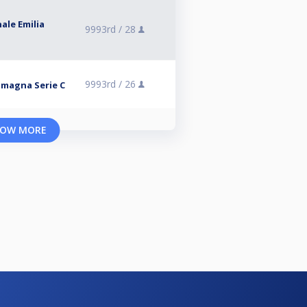
ale Emilia
9993rd /
28
9993rd /
26
omagna Serie C
OW MORE