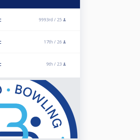
9993rd /
25
C
17th /
26
C
9th /
23
C