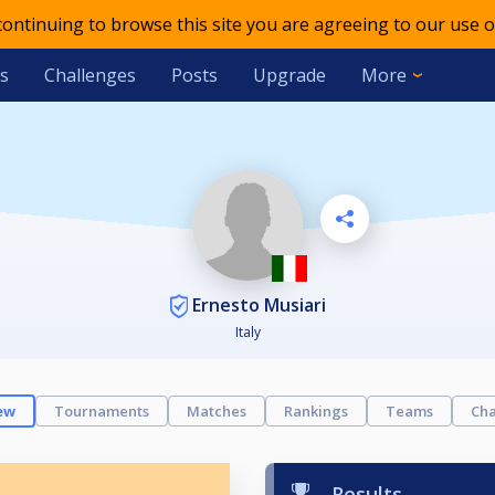
 continuing to browse this site you are agreeing to our use o
s
Challenges
Posts
Upgrade
More
Ernesto Musiari
Italy
ew
Tournaments
Matches
Rankings
Teams
Cha
Results