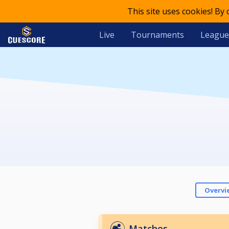
This site uses cookies! By
Live
Tournaments
League
Overvi
Matches