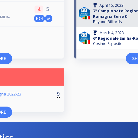
April 15, 2023
4
5
7° Campionato Region
Romagna Serie C
MILIA-
H2H
Beyond Billiards
March 4, 2023
6° Regionale Emilia-R
Cosimo Esposito
ORE
SH
9
gna 2022-23
ORE
tics