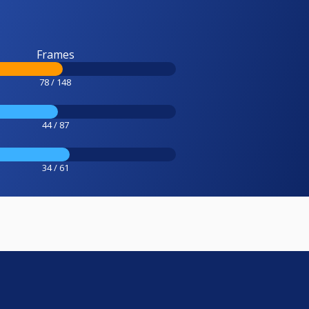
Frames
78 / 148
44 / 87
34 / 61