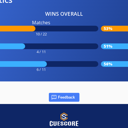
WINS OVERALL
Matches
53%
10 / 22
51%
4 / 11
56%
6 / 11
Feedback