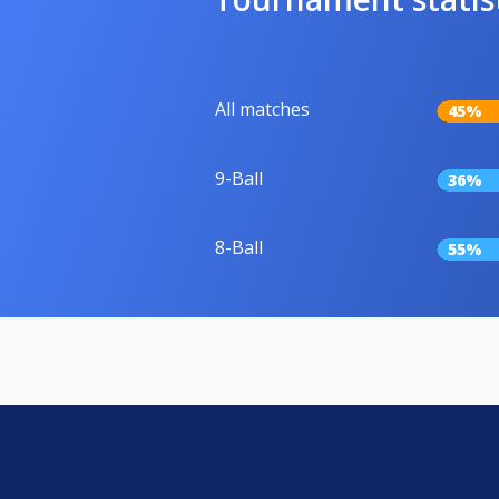
All matches
45%
9-Ball
36%
8-Ball
55%