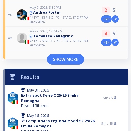
May 9, 2026, 3:30 PM
2
5
Andrea Fortin
vs
4° IPT - SERIE C - P9 - STAG. SPORTIVA
H2H
2025/2026
May 9, 2026, 12:04 PM
4
5
Tommaso Pellegrino
vs
4° IPT - SERIE C - P9 - STAG. SPORTIVA
H2H
2025/2026
SHOW MORE
Results
May 31, 2026
Extra spot Serie C 25/26 Emilia
5th /
6
Romagna
Beyond Billiards
May 16, 2026
7° Campionato regionale Serie C 25/26
9th /
18
Emilia Romagna