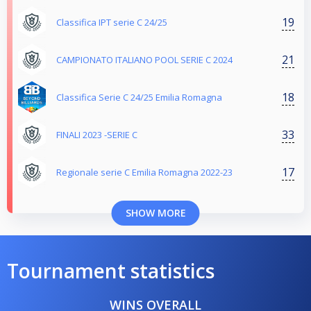
19
Classifica IPT serie C 24/25
21
CAMPIONATO ITALIANO POOL SERIE C 2024
18
Classifica Serie C 24/25 Emilia Romagna
33
FINALI 2023 -SERIE C
17
Regionale serie C Emilia Romagna 2022-23
SHOW MORE
Tournament statistics
WINS OVERALL