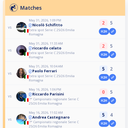
Matches
May 31, 2026, 1:09 PM
2
5
Nicolò Schifitto
vs
Extra spot Serie C 25/26 Emilia
H2H
Romagna
May 31, 2026, 11:33 AM
2
5
riccardo celato
vs
Extra spot Serie C 25/26 Emilia
H2H
Romagna
May 31, 2026, 10:04 AM
5
2
Paolo Ferrari
vs
Extra spot Serie C 25/26 Emilia
H2H
Romagna
May 16, 2026, 1:06 PM
0
5
Riccardo Parisini
vs
7° Campionato regionale Serie C
H2H
25/26 Emilia Romagna
May 16, 2026, 11:02 AM
5
4
Andrea Castegnaro
vs
7° Campionato regionale Serie C
H2H
25/26 Emilia Romagna