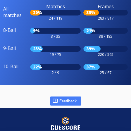
Matches
Frames
All
20%
35%
matches
24 / 119
283 / 817
8-Ball
9%
21%
3 / 35
38 / 185
9-Ball
25%
39%
19 / 75
220 / 565
10-Ball
22%
37%
2 / 9
25 / 67
Feedback