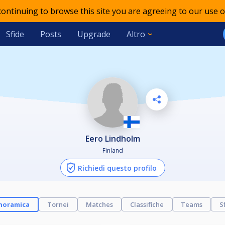
 continuing to browse this site you are agreeing to our use o
Sfide
Posts
Upgrade
Altro
Eero Lindholm
Finland
Richiedi questo profilo
noramica
Tornei
Matches
Classifiche
Teams
S