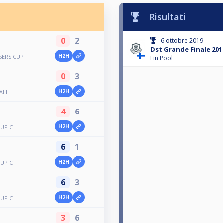
Risultati
0
2
6 ottobre 2019
Dst Grande Finale 201
H2H
SERS CUP
Fin Pool
0
3
H2H
BALL
4
6
H2H
OUP C
6
1
H2H
OUP C
6
3
H2H
OUP C
3
6