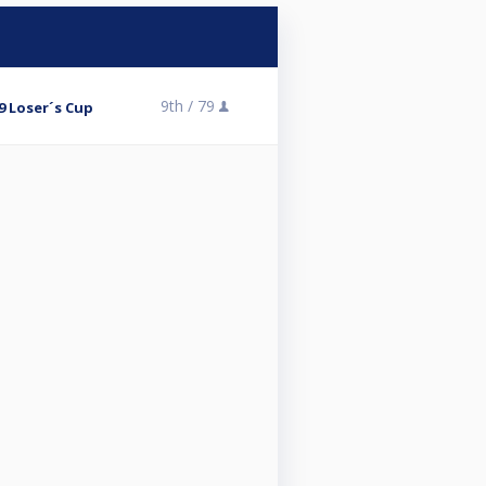
9th /
79
9 Loser´s Cup