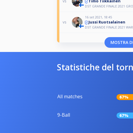
Timo Tiikkainen
vs
DST GRANDE FINALE 2021 GR
16 set 2021, 18:45
Jussi Ruotsalainen
vs
DST GRANDE FINALE 2021 WA
MOSTRA DI
Statistiche del tor
All matches
67%
9-Ball
67%