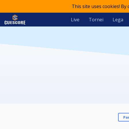
This site uses cookies! By
Live
Tornei
Lega
Pa