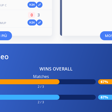
H2H
OUP C
0
3
H2H
RMUP
 PIÙ
MOS
neo
WINS OVERALL
Matches
67%
2 / 3
67%
2 / 3