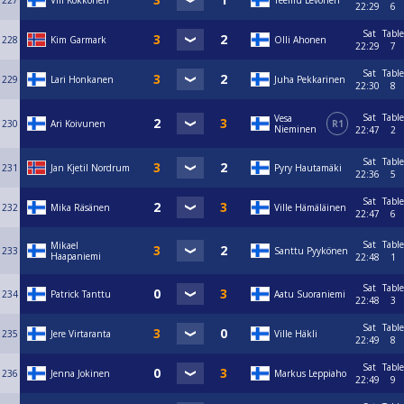
227
Vili Kokkonen
Teemu Levonen
22:29
6
Sat
Table
228
Kim Garmark
Olli Ahonen
22:29
7
Sat
Table
229
Lari Honkanen
Juha Pekkarinen
22:30
8
Sat
Table
Vesa
230
Ari Koivunen
R1
Nieminen
22:47
2
Sat
Table
231
Jan Kjetil Nordrum
Pyry Hautamäki
22:36
5
Sat
Table
232
Mika Räsänen
Ville Hämäläinen
22:47
6
Sat
Table
Mikael
233
Santtu Pyykönen
Haapaniemi
22:48
1
Sat
Table
234
Patrick Tanttu
Aatu Suoraniemi
22:48
3
Sat
Table
235
Jere Virtaranta
Ville Häkli
22:49
8
Sat
Table
236
Jenna Jokinen
Markus Leppiaho
22:49
9