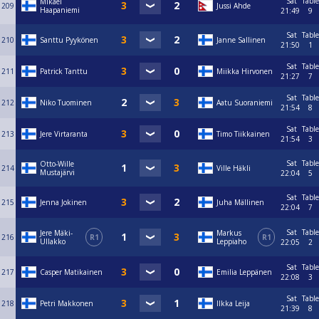
Sat
Table
Mikael
209
Jussi Ahde
Haapaniemi
21:49
9
Sat
Table
210
Santtu Pyykönen
Janne Sallinen
21:50
1
Sat
Table
211
Patrick Tanttu
Miikka Hirvonen
21:27
7
Sat
Table
212
Niko Tuominen
Aatu Suoraniemi
21:54
8
Sat
Table
213
Jere Virtaranta
Timo Tiikkainen
21:54
3
Sat
Table
Otto-Wille
214
Ville Häkli
Mustajärvi
22:04
5
Sat
Table
215
Jenna Jokinen
Juha Mällinen
22:04
7
Sat
Table
Jere Mäki-
Markus
216
R1
R1
Ullakko
Leppiaho
22:05
2
Sat
Table
217
Casper Matikainen
Emilia Leppänen
22:08
3
Sat
Table
218
Petri Makkonen
Ilkka Leija
21:39
8