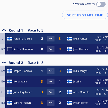
Show walkovers
Round 1
Race to
3
Sat
Table
2
Karoliina Taipale
Ilkka Kangas
18:16
2
Sat
Table
127
Arthur Herranen
Jesse Huhtala
18:17
4
Round 2
Race to
3
Sat
Table
129
Kasper Grönroos
Ilkka Kangas
19:37
4
Sat
Table
130
Joonas Asala
Jr Leija
18:18
3
Sat
Table
131
Juha Karjalainen
Antti Mannila
18:18
6
Sat
Table
132
Sami Korhonen
Pietari Lehto
18:21
7