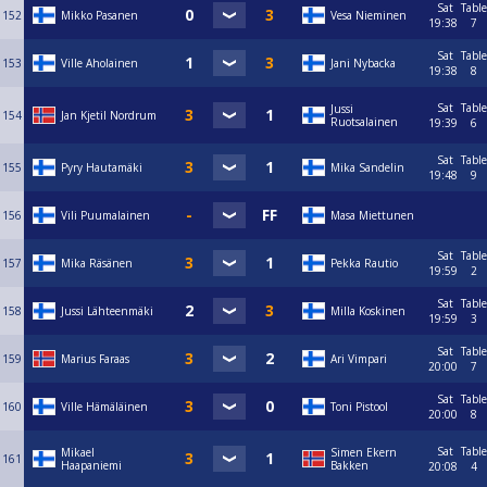
Sat
Table
152
Mikko Pasanen
Vesa Nieminen
19:38
7
Sat
Table
153
Ville Aholainen
Jani Nybacka
19:38
8
Sat
Table
Jussi
154
Jan Kjetil Nordrum
Ruotsalainen
19:39
6
Sat
Table
155
Pyry Hautamäki
Mika Sandelin
19:48
9
156
Vili Puumalainen
Masa Miettunen
Sat
Table
157
Mika Räsänen
Pekka Rautio
19:59
2
Sat
Table
158
Jussi Lähteenmäki
Milla Koskinen
19:59
3
Sat
Table
159
Marius Faraas
Ari Vimpari
20:00
7
Sat
Table
160
Ville Hämäläinen
Toni Pistool
20:00
8
Sat
Table
Mikael
Simen Ekern
161
Haapaniemi
Bakken
20:08
4