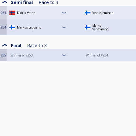
Semi final
Race to
3
253
Didrik Vatne
Vesa Nieminen
Marko
254
Markus Leppiaho
Vehmasaho
Final
Race to
3
255
Winner of #253
Winner of #254