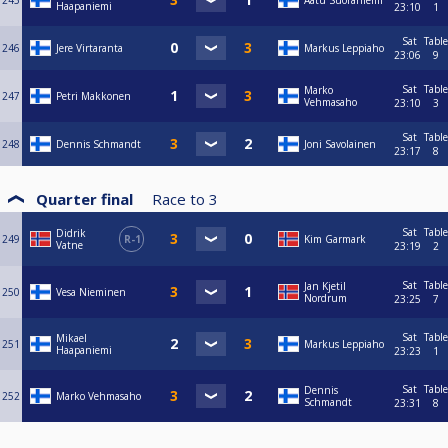
245
Aatu Suoraniemi
Haapaniemi
23:10
1
Sat
Table
246
Jere Virtaranta
Markus Leppiaho
23:06
9
Sat
Table
Marko
247
Petri Makkonen
Vehmasaho
23:10
3
Sat
Table
248
Dennis Schmandt
Joni Savolainen
23:17
8
Quarter final
Race to
3
Sat
Table
Didrik
249
R-1
Kim Garmark
Vatne
23:19
2
Sat
Table
Jan Kjetil
250
Vesa Nieminen
Nordrum
23:25
7
Sat
Table
Mikael
251
Markus Leppiaho
Haapaniemi
23:23
1
Sat
Table
Dennis
252
Marko Vehmasaho
Schmandt
23:31
8