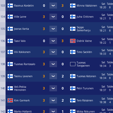
Sat
Table
133
Rasmus Kordelin
Minna Väätäinen
18:20
8
Sat
Table
134
Ville Laine
Juha Oittinen
18:21
9
Sat
Table
Seppo
135
Joonas Vartia
Somerharju
18:21
8
Sat
Table
136
Taavi Valo
Didrik Vatne
18:22
1
Sat
Table
137
Vili Kokkonen
Timo Sacklén
18:33
4
Sat
Table
Tuomas
138
Tuomas Rantasalo
Toropainen
18:34
3
Sat
Table
139
Teemu Levonen
Tuomas Ketonen
18:34
8
Sat
Table
Veli-Pekka
140
Petri Turunen
Heinonen
18:37
9
Sat
Table
141
Kim Garmark
Tero Räisänen
18:38
4
Sat
Table
142
Marko Hollanti
Miika Nikunen