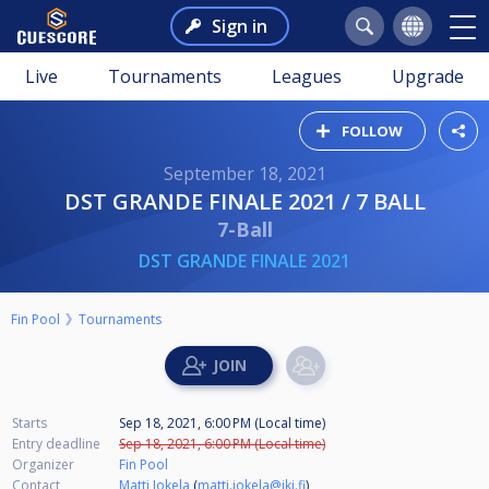
Sign in
Live
Tournaments
Leagues
Upgrade
FOLLOW
September 18, 2021
DST GRANDE FINALE 2021 / 7 BALL
7-Ball
DST GRANDE FINALE 2021
Fin Pool
Tournaments
Starts
Sep 18, 2021, 6:00 PM (Local time)
Entry deadline
Sep 18, 2021, 6:00 PM (Local time)
Organizer
Fin Pool
Contact
Matti Jokela
(
matti.jokela@iki.fi
)