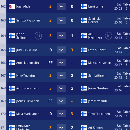
Sat
Table
162
Jussi Ahde
Leevi Laine
20:02
5
Sat
Table
Sami Joki-
163
Santtu Pyykönen
Hollanti
20:10
6
Sat
Table
Janne
Aki
164
R1
R1
Sallinen
Nieminen
20:13
9
Sat
Table
165
Juha-Pekka Aro
Patrick Tanttu
20:14
8
Sat
Table
166
Antti Nummelin
Miikka Hirvonen
20:17
5
Sat
Table
167
Niko Tuominen
Sari Laitinen
20:15
2
Sat
Table
168
Aatu Suoraniemi
Juuso Nuutinen
20:16
6
169
Joonas Pirskanen
Jere Virtaranta
Sat
Table
170
Mika Markkanen
Timo Tiikkainen
20:19
5
Sat
Table
Otto-Wille
171
Ari Sinervo
Mustajärvi
20:28
8