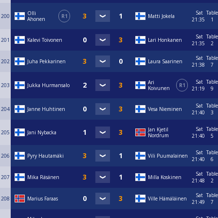
Sat
Table
Olli
200
R1
Matti Jokela
Ahonen
21:35
1
Sat
Table
201
Kalevi Toivonen
Lari Honkanen
21:35
2
Sat
Table
202
Juha Pekkarinen
Laura Saarinen
21:38
7
Sat
Table
Ari
203
Jukka Hurmansalo
R1
Koivunen
21:19
9
Sat
Table
204
Janne Huhtinen
Vesa Nieminen
21:40
3
Sat
Table
Jan Kjetil
205
Jani Nybacka
Nordrum
21:40
5
Sat
Table
206
Pyry Hautamäki
Vili Puumalainen
21:40
6
Sat
Table
207
Mika Räsänen
Milla Koskinen
21:48
2
Sat
Table
208
Marius Faraas
Ville Hämäläinen
21:49
7