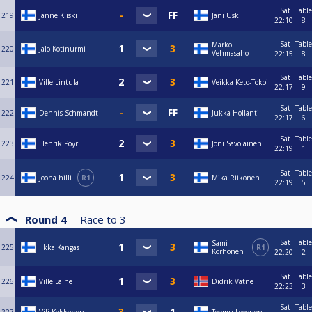
Sat
Table
219
Janne Kiiski
Jani Uski
22:10
8
Sat
Table
Marko
220
Jalo Kotinurmi
Vehmasaho
22:15
8
Sat
Table
221
Ville Lintula
Veikka Keto-Tokoi
22:17
9
Sat
Table
222
Dennis Schmandt
Jukka Hollanti
22:17
6
Sat
Table
223
Henrik Pöyri
Joni Savolainen
22:19
1
Sat
Table
224
Joona hilli
R1
Mika Riikonen
22:19
5
Round 4
Race to
3
Sat
Table
Sami
225
Ilkka Kangas
R1
Korhonen
22:20
2
Sat
Table
226
Ville Laine
Didrik Vatne
22:23
3
Sat
Table