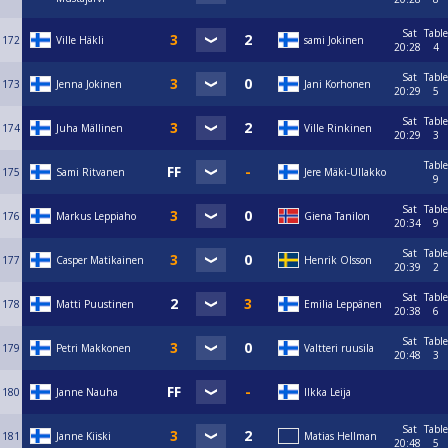
Sat
Table
172
Ville Häkli
sami Jokinen
20:28
4
Sat
Table
173
Jenna Jokinen
Jani Korhonen
20:29
5
Sat
Table
174
Juha Mällinen
Ville Rinkinen
20:29
3
Table
175
Sami Ritvanen
Jere Mäki-Ullakko
9
Sat
Table
176
Markus Leppiaho
Giena Tanilon
20:34
9
Sat
Table
177
Casper Matikainen
Henrik Olsson
20:39
2
Sat
Table
178
Matti Puustinen
Emilia Leppänen
20:38
6
Sat
Table
179
Petri Makkonen
Valtteri ruusila
20:48
3
180
Janne Nauha
Ilkka Leija
Sat
Table
181
Janne Kiiski
Matias Hellman
20:48
5