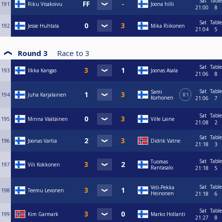
Sat
Table
191
Riku Visakoivu
Joona hilli
21:00
8
Sat
Table
192
Jesse Huhtala
Mika Riikonen
21:04
5
Round 3
Race to
3
Sat
Table
193
Ilkka Kangas
Joonas Asala
21:06
8
Sat
Table
Sami
194
Juha Karjalainen
R1
Korhonen
21:06
7
Sat
Table
195
Minna Väätäinen
Ville Laine
21:08
2
Sat
Table
196
Joonas Vartia
Didrik Vatne
21:18
3
Sat
Table
Tuomas
197
Vili Kokkonen
Rantasalo
21:18
5
Sat
Table
Veli-Pekka
198
Teemu Levonen
Heinonen
21:18
6
Sat
Table
199
Kim Garmark
Marko Hollanti
21:27
8