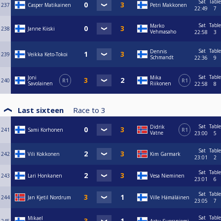
Sat
Table
237
Casper Matikainen
Petri Makkonen
22:49
7
Sat
Table
Marko
238
Janne Kiiski
Vehmasaho
22:58
3
Sat
Table
Dennis
239
Veikka Keto-Tokoi
Schmandt
22:36
9
Sat
Table
Joni
Mika
240
R1
R1
Savolainen
Riikonen
22:58
8
Last sixteen
Race to
3
Sat
Table
Didrik
241
Sami Korhonen
R1
Vatne
23:00
5
Sat
Table
242
Vili Kokkonen
Kim Garmark
23:01
2
Sat
Table
243
Lari Honkanen
Vesa Nieminen
23:01
6
Sat
Table
244
Jan Kjetil Nordrum
Ville Hämäläinen
23:05
7
Sat
Table
Mikael