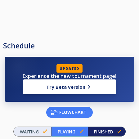
Schedule
UPDATED
Experience the new tournament page!
Try Beta version
FLOWCHART
WAITING
PLAYING
FINISHED