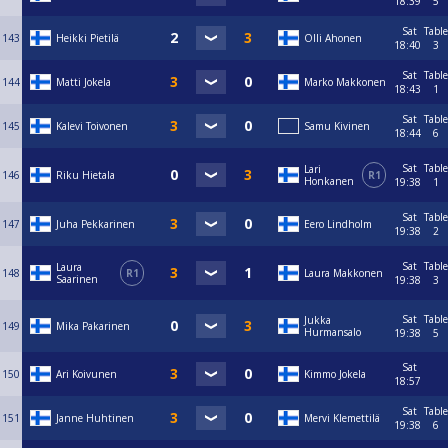
18:39
5
Sat
Table
143
Heikki Pietilä
Olli Ahonen
18:40
3
Sat
Table
144
Matti Jokela
Marko Makkonen
18:43
1
Sat
Table
145
Kalevi Toivonen
Samu Kivinen
18:44
6
Sat
Table
Lari
146
Riku Hietala
R1
Honkanen
19:38
1
Sat
Table
147
Juha Pekkarinen
Eero Lindholm
19:38
2
Sat
Table
Laura
148
R1
Laura Makkonen
Saarinen
19:38
3
Sat
Table
Jukka
149
Mika Pakarinen
Hurmansalo
19:38
5
Sat
150
Ari Koivunen
Kimmo Jokela
18:57
Sat
Table
151
Janne Huhtinen
Mervi Klemettilä
19:38
6