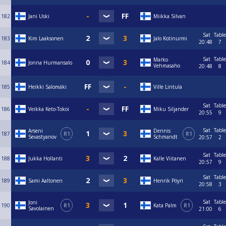
182
Jani Uski
Miikka Silvan
Sat
Table
183
Kim Laaksonen
Jalo Kotinurmi
20:48
7
Sat
Table
Marko
184
Jonna Hurmansalo
Vehmasaho
20:48
8
185
Heikki Salomäki
Ville Lintula
Sat
Table
186
Veikka Keto-Tokoi
Miku Siljander
20:55
9
Sat
Table
Arseni
Dennis
187
R1
R1
Sevastyanov
Schmandt
20:57
2
Sat
Table
188
Jukka Hollanti
Kalle Viitanen
20:57
9
Sat
Table
189
Sami Aaltonen
Henrik Pöyri
20:58
3
Sat
Table
Joni
190
R1
Kata Palm
R1
Savolainen
21:00
6