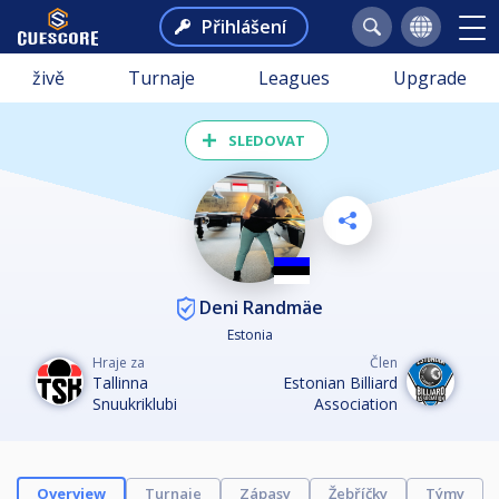
Přihlášení
živě
Turnaje
Leagues
Upgrade
SLEDOVAT
Deni Randmäe
Estonia
Hraje za
Člen
Tallinna
Estonian Billiard
Snuukriklubi
Association
Overview
Turnaje
Zápasy
Žebříčky
Týmy