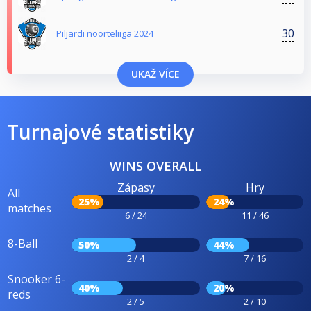
30
Piljardi noorteliiga 2024
UKAŽ VÍCE
Turnajové statistiky
WINS OVERALL
Zápasy
Hry
All
25%
24%
matches
6 / 24
11 / 46
8-Ball
50%
44%
2 / 4
7 / 16
Snooker 6-
40%
20%
reds
2 / 5
2 / 10