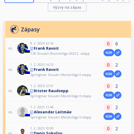
Výzvy na zápas
Zápasy
0
6
9. 2. 2025 12:10
Frank Ravoit
vs
H2H
TSK Snuukri Noorteliiga 2025 2. etapp
0
2
1. 2. 2025 16:12
Frank Ravoit
vs
H2H
Springmar Snuukri Meistriliiga II etapp
0
2
1. 2. 2025 12:51
Krister Raudsepp
vs
H2H
Springmar Snuukri Meistriliiga II etapp
0
2
1. 2. 2025 11:46
Alexander Leitmäe
vs
H2H
Springmar Snuukri Meistriliiga II etapp
0
2
1. 2. 2025 10:00
Denis Sokolov
vs