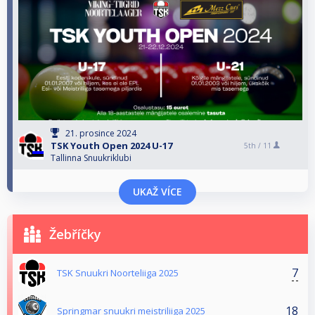
21. prosince 2024
TSK Youth Open 2024 U-17
5th /
11
Tallinna Snuukriklubi
UKAŽ VÍCE
Žebříčky
7
TSK Snuukri Noorteliiga 2025
18
Springmar snuukri meistriliiga 2025