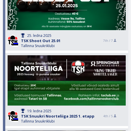
25. ledna 2025
TSK Shoot Out 25.01
7th /
7
Tallinna Snuukriklubi
19. ledna 2025
TSK Snuukri Noorteliiga 2025 1. etapp
4th /
5
Tallinna Snuukriklubi