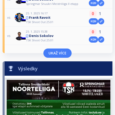
H2H
Springmar Snuukri Meistriliiga II etapp
0
1
25. 1. 2025 16:17
Frank Ravoit
vs
H2H
TSK Shoot Out 25.01
0
1
25. 1. 2025 15:38
Denis Sokolov
vs
H2H
TSK Shoot Out 25.01
UKAŽ VÍCE
Výsledky