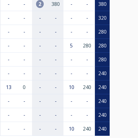
-
-
2
380
-
-
380
-
-
-
-
-
-
320
-
-
-
-
-
-
280
-
-
-
-
5
280
280
-
-
-
-
-
-
280
-
-
-
-
-
-
240
13
0
-
-
10
240
240
-
-
-
-
-
-
240
-
-
-
-
-
-
240
-
-
-
-
10
240
240