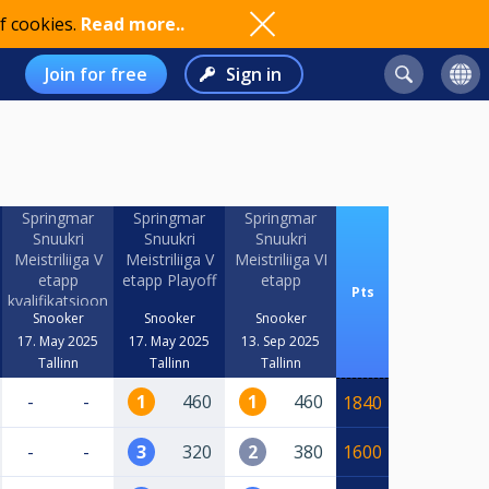
f cookies.
Read more..
Join for free
Sign in
Springmar
Springmar
Springmar
Snuukri
Snuukri
Snuukri
Meistriliiga V
Meistriliiga V
Meistriliiga VI
etapp
etapp Playoff
etapp
Pts
kvalifikatsioon
Snooker
Snooker
Snooker
17. May 2025
17. May 2025
13. Sep 2025
Tallinn
Tallinn
Tallinn
-
-
1
460
1
460
1840
-
-
3
320
2
380
1600