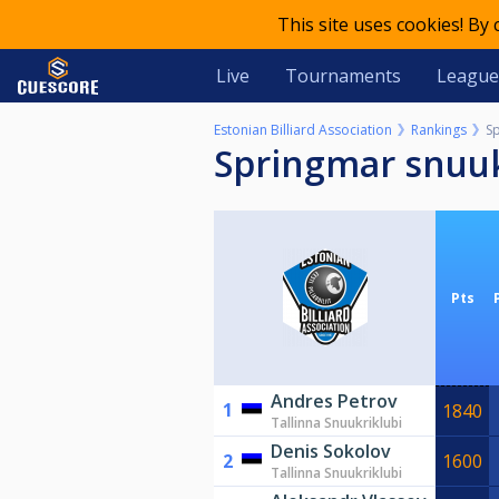
This site uses cookies! By
Live
Tournaments
League
Estonian Billiard Association
Rankings
Sp
Springmar snuuk
Pts
Andres Petrov
1
1840
Tallinna Snuukriklubi
Denis Sokolov
2
1600
Tallinna Snuukriklubi