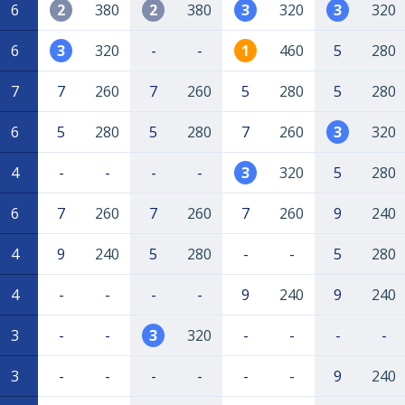
6
2
380
2
380
3
320
3
320
6
3
320
-
-
1
460
5
280
7
7
260
7
260
5
280
5
280
6
5
280
5
280
7
260
3
320
4
-
-
-
-
3
320
5
280
6
7
260
7
260
7
260
9
240
4
9
240
5
280
-
-
5
280
4
-
-
-
-
9
240
9
240
3
-
-
3
320
-
-
-
-
3
-
-
-
-
-
-
9
240