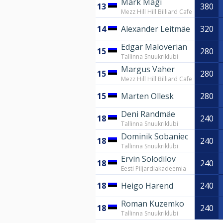
Mark Mägi
13
380
Mezz Hill Hill Billiard Cafe
14
Alexander Leitmäe
320
Edgar Maloverian
15
280
Tallinna Snuukriklubi
Margus Vaher
15
280
Mezz Hill Hill Billiard Cafe
15
Marten Ollesk
280
Deni Randmäe
18
240
Tallinna Snuukriklubi
Dominik Sobaniec
18
240
Tallinna Snuukriklubi
Ervin Solodilov
18
240
Eesti Piljardiakadeemia
18
Heigo Harend
240
Roman Kuzemko
18
240
Tallinna Snuukriklubi