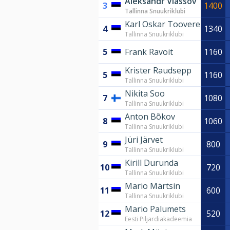
Aleksandr Vlassov
3
1400
Tallinna Snuukriklubi
Karl Oskar Toovere
4
1340
Tallinna Snuukriklubi
5
Frank Ravoit
1160
Krister Raudsepp
5
1160
Tallinna Snuukriklubi
Nikita Soo
7
1080
Tallinna Snuukriklubi
Anton Bõkov
8
1060
Tallinna Snuukriklubi
Jüri Järvet
9
800
Tallinna Snuukriklubi
Kirill Durunda
10
720
Tallinna Snuukriklubi
Mario Märtsin
11
600
Tallinna Snuukriklubi
Mario Palumets
12
520
Eesti Piljardiakadeemia