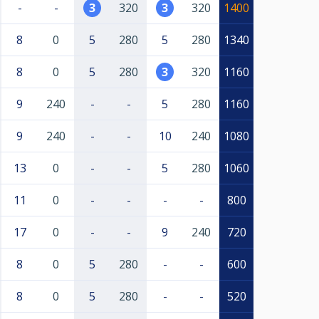
-
-
3
320
3
320
1400
8
0
5
280
5
280
1340
8
0
5
280
3
320
1160
9
240
-
-
5
280
1160
9
240
-
-
10
240
1080
13
0
-
-
5
280
1060
11
0
-
-
-
-
800
17
0
-
-
9
240
720
8
0
5
280
-
-
600
8
0
5
280
-
-
520