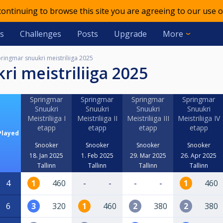
 continuing to browse this site you are agreeing to our use o
s
Challenges
Posts
Upgrade
More
ringmar snuukri meistriliiga 2025
ri meistriliiga 2025
Springmar
Springmar
Springmar
Springmar
Snuukri
Snuukri
Snuukri
Snuukri
Meistriliiga I
Meistriliiga II
Meistriliiga III
Meistriliiga IV
etapp
etapp
etapp
etapp
Played
Snooker
Snooker
Snooker
Snooker
18. Jan 2025
1. Feb 2025
29. Mar 2025
26. Apr 2025
Tallinn
Tallinn
Tallinn
Tallinn
4
1
460
-
-
-
-
1
460
6
3
320
1
460
2
380
2
380