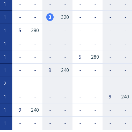
1
-
-
-
-
-
-
-
-
1
-
-
3
320
-
-
-
-
1
5
280
-
-
-
-
-
-
1
-
-
-
-
-
-
-
-
1
-
-
-
-
5
280
-
-
1
-
-
9
240
-
-
-
-
2
-
-
-
-
-
-
-
-
1
-
-
-
-
-
-
9
240
1
9
240
-
-
-
-
-
-
1
-
-
-
-
-
-
-
-