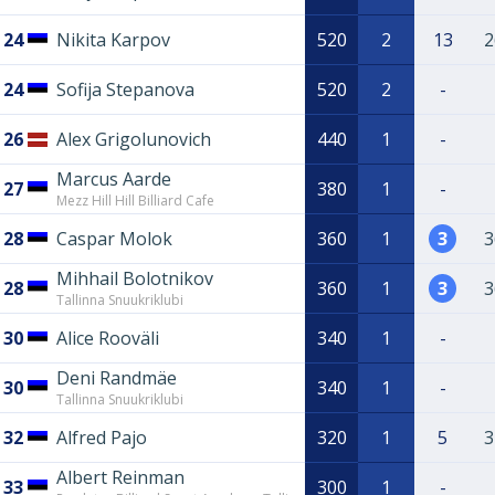
24
Nikita Karpov
520
2
13
2
24
Sofija Stepanova
520
2
-
26
Alex Grigolunovich
440
1
-
Marcus Aarde
27
380
1
-
Mezz Hill Hill Billiard Cafe
28
Caspar Molok
360
1
3
3
Mihhail Bolotnikov
28
360
1
3
3
Tallinna Snuukriklubi
30
Alice Rooväli
340
1
-
Deni Randmäe
30
340
1
-
Tallinna Snuukriklubi
32
Alfred Pajo
320
1
5
3
Albert Reinman
33
300
1
-