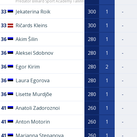
Predator Billiard Sport Academy Tallinn
33
Jekaterina Roik
300
1
-
33
Ričards Kleins
300
1
-
36
Akim Šilin
280
1
-
36
Aleksei Sdobnov
280
1
-
36
Egor Kirim
280
2
-
36
Laura Egorova
280
1
-
36
Lisette Murdjõe
280
1
-
41
Anatoli Zadoroznoi
260
1
-
41
Anton Motorin
260
1
-
41
Marianna Stepanova
260
1
-