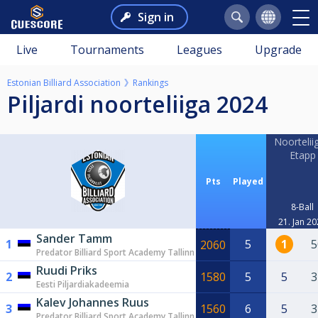
Sign in
Live
Tournaments
Leagues
Upgrade
Estonian Billiard Association
Rankings
Piljardi noorteliiga 2024
Noorteliig
Etapp
Pts
Played
8-Ball
21. Jan 2
Sander Tamm
1
5
1
5
2060
Predator Billiard Sport Academy Tallinn
Ruudi Priks
2
1580
5
5
3
Eesti Piljardiakadeemia
Kalev Johannes Ruus
3
1560
6
5
3
Predator Billiard Sport Academy Tallinn