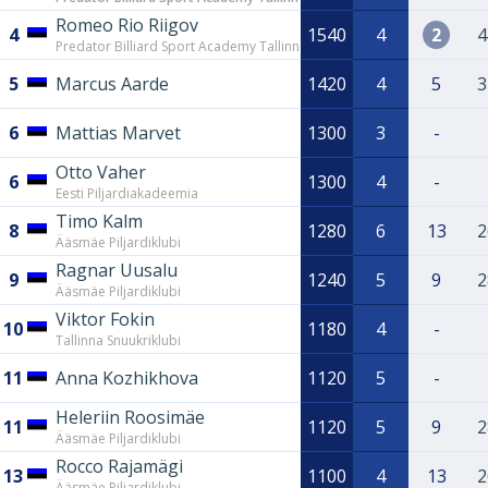
Romeo Rio Riigov
4
1540
4
2
4
Predator Billiard Sport Academy Tallinn
5
Marcus Aarde
1420
4
5
3
6
Mattias Marvet
1300
3
-
Otto Vaher
6
1300
4
-
Eesti Piljardiakadeemia
Timo Kalm
8
1280
6
13
2
Ääsmäe Piljardiklubi
Ragnar Uusalu
9
1240
5
9
2
Ääsmäe Piljardiklubi
Viktor Fokin
10
1180
4
-
Tallinna Snuukriklubi
11
Anna Kozhikhova
1120
5
-
Heleriin Roosimäe
11
1120
5
9
2
Ääsmäe Piljardiklubi
Rocco Rajamägi
13
1100
4
13
2
Ääsmäe Piljardiklubi