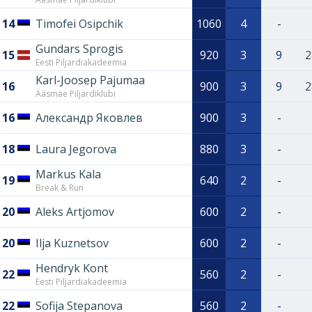
14
Timofei Osipchik
1060
4
-
Gundars Sprogis
15
920
3
9
2
Eesti Piljardiakadeemia
Karl-Joosep Pajumaa
16
900
3
9
2
Ääsmäe Piljardiklubi
16
Александр Яковлев
900
3
-
18
Laura Jegorova
880
3
-
Markus Kala
19
640
2
-
Break & Run
20
Aleks Artjomov
600
2
-
20
Ilja Kuznetsov
600
2
-
Hendryk Kont
22
560
2
-
Eesti Piljardiakadeemia
22
Sofija Stepanova
560
2
-