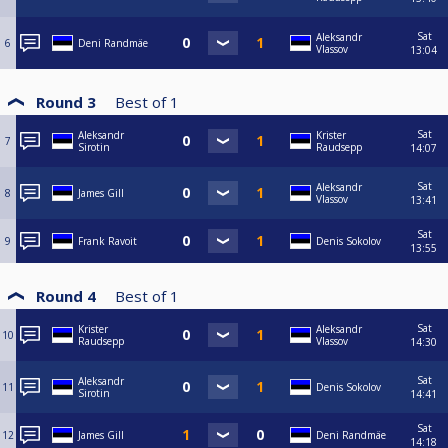
Sat
Aleksandr
6
Deni Randmäe
Vlassov
13:04
Round 3
Best of
1
Sat
Aleksandr
Krister
7
Sirotin
Raudsepp
14:07
Sat
Aleksandr
8
James Gill
Vlassov
13:41
Sat
9
Frank Ravoit
Denis Sokolov
13:55
Round 4
Best of
1
Sat
Krister
Aleksandr
10
Raudsepp
Vlassov
14:30
Sat
Aleksandr
11
Denis Sokolov
Sirotin
14:41
Sat
12
James Gill
Deni Randmäe
14:18