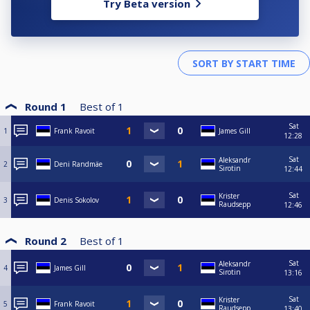
Try Beta version
Round 1
Best of
1
Sat
1
Frank Ravoit
James Gill
12:28
Sat
Aleksandr
2
Deni Randmäe
Sirotin
12:44
Sat
Krister
3
Denis Sokolov
Raudsepp
12:46
Round 2
Best of
1
Sat
Aleksandr
4
James Gill
Sirotin
13:16
Sat
Krister
5
Frank Ravoit
Raudsepp
13:40