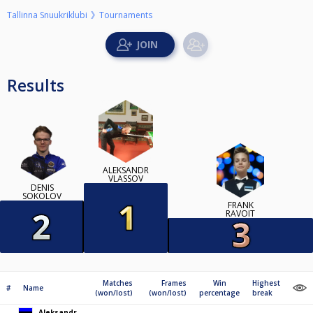
Tallinna Snuukriklubi
Tournaments
Results
ALEKSANDR
VLASSOV
DENIS
SOKOLOV
FRANK
RAVOIT
Matches
Frames
Win
Highest
#
Name
(won/lost)
(won/lost)
percentage
break
Aleksandr