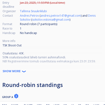
Entry
Jan 23, 2025, 11:59 PM (Local time)
deadline
Organizer
Tallinna Snuukriklubi
Contact
Andres Petrov
(
andres.petrov147@gmail.com
) and
Denis
Sokolov
(
sokolov.estonia@gmail.com
)
Format
Round robin (7
participants
)
Race to
1
Handicap
No handicap
More info
TSK Shoot-Out
Osalustasu: 40€.
50% osalustasudest läheb turniiri auhinnafondi.
NB! Registreerimine toimub osavõtutasu eelmaksega kuni 23.01 23:59.
Alla 18-aastaste mängijatele on osalustasu 30€.
SHOW MORE
Turniir toimub aadressil Vesse 9a, Tallinn.
Round-robin standings
Mängitakse vastavalt standardsetele snuukri reeglitele, välja arvatud:
• Minimaalne punktide arv vea eest on 5.
• vea korral võib vastasmängija võtta valge kuuli kätte ja asetada seda
ükskõik kuhu lauapinnale.
GROUP A
• Iga löögi ajal peab üks kuulidest puudutama portet.