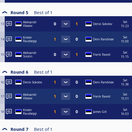
Round 5
Best of
1
Sat
Aleksandr
13
Denis Sokolov
Vlassov
15:23
Sat
Krister
14
Deni Randmäe
Raudsepp
15:00
Sat
Aleksandr
15
Frank Ravoit
Sirotin
15:15
Round 6
Best of
1
Sat
16
Denis Sokolov
Deni Randmäe
15:38
Sat
Aleksandr
17
Frank Ravoit
Vlassov
15:51
Sat
Krister
18
James Gill
Raudsepp
16:03
Round 7
Best of
1