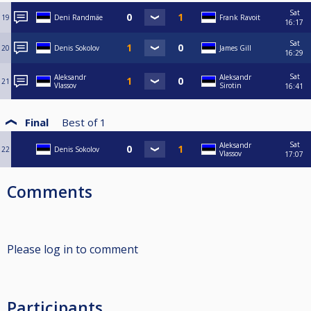
Sat
19
Deni Randmäe
Frank Ravoit
16:17
Sat
20
Denis Sokolov
James Gill
16:29
Sat
Aleksandr
Aleksandr
21
Vlassov
Sirotin
16:41
Final
Best of
1
Sat
Aleksandr
22
Denis Sokolov
Vlassov
17:07
Comments
Please log in to comment
Participants