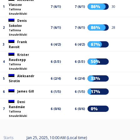
Vlassov
86%
1
7 (6/1)
7 (6/1)
30
Tallinna
Snuukriklubi
Denis
Sokolov
86%
2
7 (6/1)
7 (6/1)
28
Tallinna
Snuukriklubi
Frank
67%
3
6 (4/2)
6 (4/2)
Ravoit
Krister
Raudsepp
50%
4
6 (3/3)
6 (3/3)
Tallinna
Snuukriklubi
Aleksandr
33%
5
6 (2/4)
6 (2/4)
Sirotin
17%
James Gill
6
6 (1/5)
6 (1/5)
Deni
Randmäe
0%
7
6 (0/6)
6 (0/6)
Tallinna
Snuukriklubi
Starts
Jan 25, 2025, 10:00 AM (Local time)