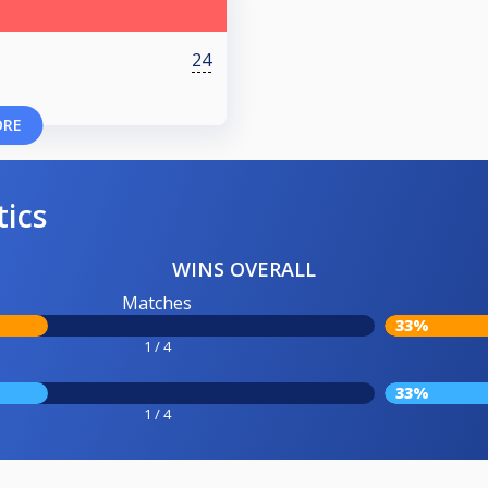
24
ORE
tics
WINS OVERALL
Matches
33%
1 / 4
33%
1 / 4