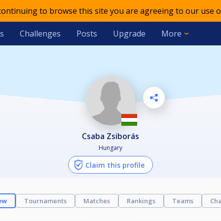
 continuing to browse this site you are agreeing to our use o
s
Challenges
Posts
Upgrade
More
Csaba Zsiborás
Hungary
Claim this profile
ew
Tournaments
Matches
Rankings
Teams
Cha