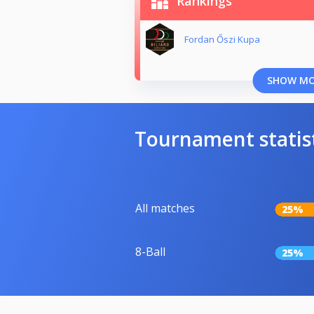
Rankings
Fordan Őszi Kupa
SHOW M
Tournament statis
All matches
25%
8-Ball
25%