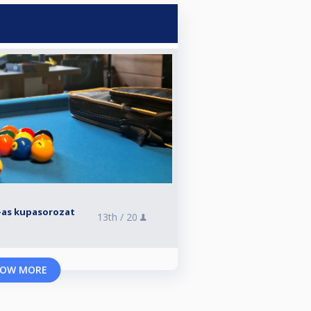
-as kupasorozat
13th /
20
OW MORE