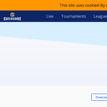
This site uses cookies! By
Live
Tournaments
League
Overvi