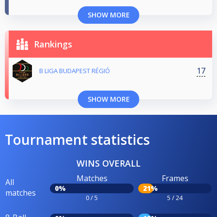
SHOW MORE
Rankings
17
B LIGA BUDAPEST RÉGIÓ
SHOW MORE
Tournament statistics
WINS OVERALL
Matches
Frames
All
0%
21%
matches
0 / 5
5 / 24