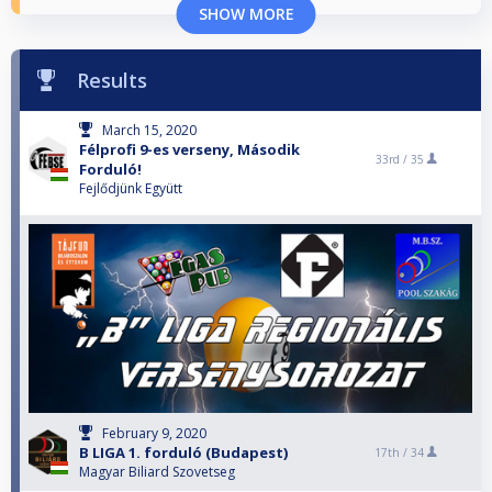
SHOW MORE
Results
March 15, 2020
Félprofi 9-es verseny, Második
33rd /
35
Forduló!
Fejlődjünk Együtt
February 9, 2020
B LIGA 1. forduló (Budapest)
17th /
34
Magyar Biliard Szovetseg