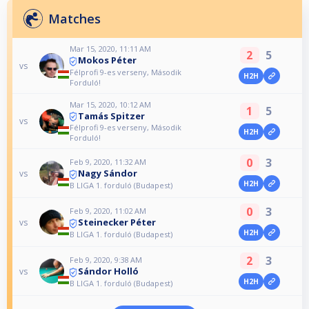
Matches
Mar 15, 2020, 11:11 AM
2
5
Mokos Péter
vs
Félprofi 9-es verseny, Második
H2H
Forduló!
Mar 15, 2020, 10:12 AM
1
5
Tamás Spitzer
vs
Félprofi 9-es verseny, Második
H2H
Forduló!
0
3
Feb 9, 2020, 11:32 AM
Nagy Sándor
vs
H2H
B LIGA 1. forduló (Budapest)
0
3
Feb 9, 2020, 11:02 AM
Steinecker Péter
vs
H2H
B LIGA 1. forduló (Budapest)
2
3
Feb 9, 2020, 9:38 AM
Sándor Holló
vs
H2H
B LIGA 1. forduló (Budapest)