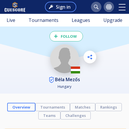
Sign in
Live
Tournaments
Leagues
Upgrade
FOLLOW
Béla Mezős
Hungary
Overview
Tournaments
Matches
Rankings
Teams
Challenges