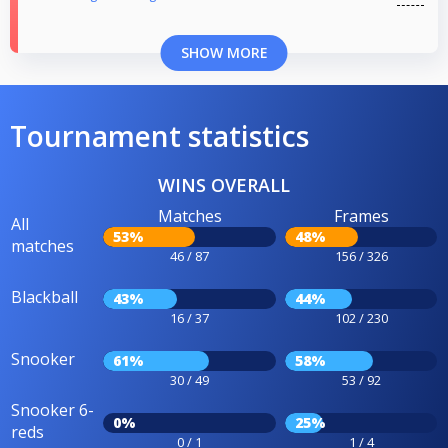
SHOW MORE
Tournament statistics
WINS OVERALL
Matches
Frames
All
53%
48%
matches
46 / 87
156 / 326
Blackball
43%
44%
16 / 37
102 / 230
Snooker
61%
58%
30 / 49
53 / 92
Snooker 6-
0%
25%
reds
0 / 1
1 / 4