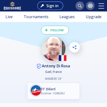
Sign in
Live
Tournaments
Leagues
Upgrade
FOLLOW
Antony Di Rosa
Gaël, France
MEMBER OF
FF Billard
License: 104826U