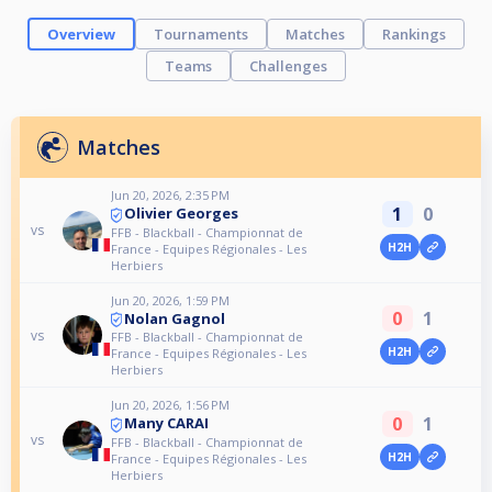
Overview
Tournaments
Matches
Rankings
Teams
Challenges
Matches
Jun 20, 2026, 2:35 PM
1
0
Olivier Georges
vs
FFB - Blackball - Championnat de
H2H
France - Equipes Régionales - Les
Herbiers
Jun 20, 2026, 1:59 PM
0
1
Nolan Gagnol
vs
FFB - Blackball - Championnat de
H2H
France - Equipes Régionales - Les
Herbiers
Jun 20, 2026, 1:56 PM
0
1
Many CARAI
vs
FFB - Blackball - Championnat de
H2H
France - Equipes Régionales - Les
Herbiers