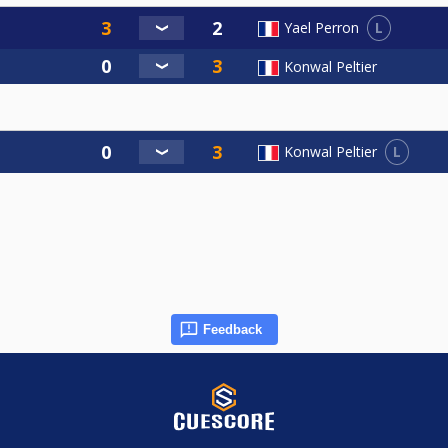
L
Yael Perron
Konwal Peltier
L
Konwal Peltier
Feedback