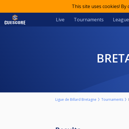
This site uses cookies! By
Live
Tournaments
League
BRET
Ligue de Billard Bretagne
Tournaments