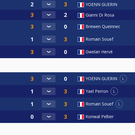
YOENN GUERIN
Gianni Di Rosa
Brewen Queinnec
Romain Souef
Gwelan Hervé
L
YOENN GUERIN
L
Yael Perron
L
Romain Souef
Konwal Peltier