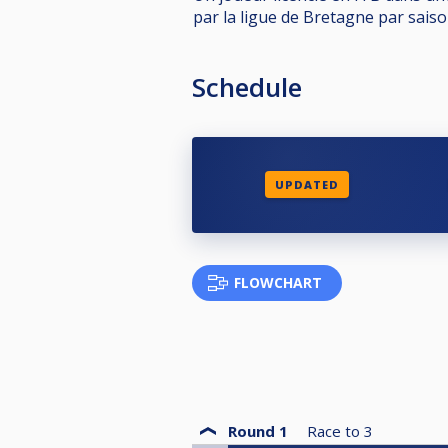
par la ligue de Bretagne par saison
Schedule
UPDATED
FLOWCHART
Round 1
Race to
3