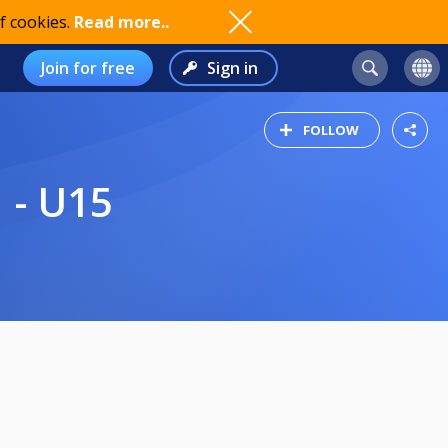
f cookies.
Read more..
Join for free
Sign in
FOLLOW
 - U15