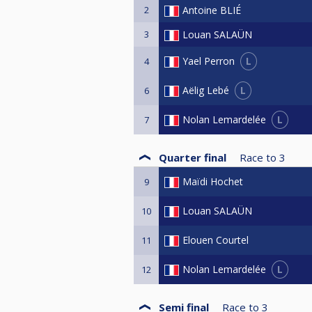
2
Antoine BLIÉ
3
Louan SALAÜN
L
Yael Perron
4
L
Aëlig Lebé
6
L
Nolan Lemardelée
7
Quarter final
Race to
3
Maïdi Hochet
9
Louan SALAÜN
10
Elouen Courtel
11
L
Nolan Lemardelée
12
Semi final
Race to
3