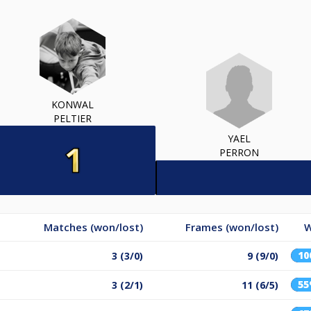
KONWAL
PELTIER
YAEL
PERRON
Matches (won/lost)
Frames (won/lost)
W
1
3 (3/0)
9 (9/0)
5
3 (2/1)
11 (6/5)