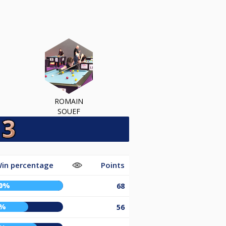
ROMAIN
SOUEF
in percentage
Points
00%
68
5%
56