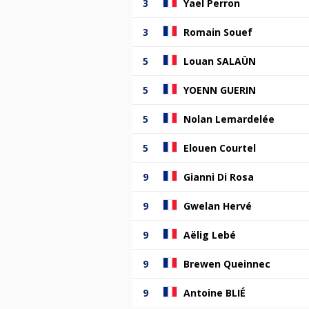
3
Yael Perron
3
Romain Souef
5
Louan SALAÜN
5
YOENN GUERIN
5
Nolan Lemardelée
5
Elouen Courtel
9
Gianni Di Rosa
9
Gwelan Hervé
9
Aëlig Lebé
9
Brewen Queinnec
9
Antoine BLIÉ