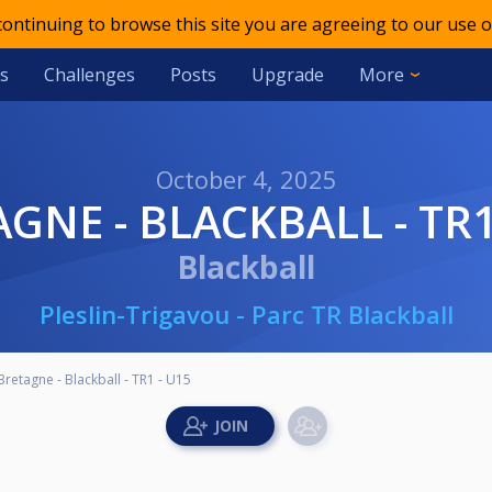
 continuing to browse this site you are agreeing to our use o
s
Challenges
Posts
Upgrade
More
October 4, 2025
AGNE - BLACKBALL - TR1
Blackball
Pleslin-Trigavou - Parc TR Blackball
Bretagne - Blackball - TR1 - U15