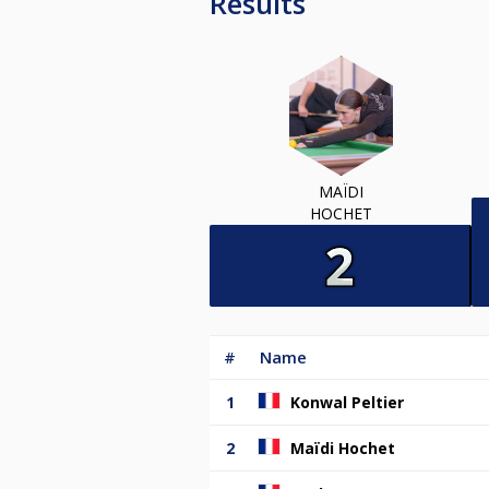
Results
MAÏDI
HOCHET
#
Name
1
Konwal Peltier
2
Maïdi Hochet