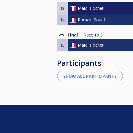
Maïdi Hochet
13
14
Romain Souef
Final
Race to
3
Maïdi Hochet
15
Participants