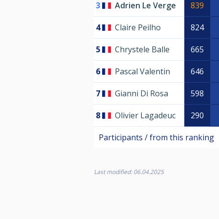
3
Adrien Le Verge
839
4
Claire Peilho
824
5
Chrystele Balle
665
6
Pascal Valentin
646
7
Gianni Di Rosa
598
8
Olivier Lagadeuc
290
Participants / from this ranking
Last modified: 06.04.2025