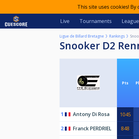
This site uses cookies! By
Live
Tournaments
League
Ligue de Billard Bretagne
Rankings
Snoo
Snooker D2 Ren
Pts
P
1
Antony Di Rosa
1045
2
Franck PERDRIEL
848