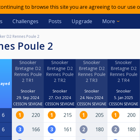
 continuing to browse this site you are agreeing to our use o
s
Challenges
Posts
Upgrade
More
ker D2 Rennes Poule 2
nes Poule 2
Snooker
Snooker
Snooker
Snooker
Bretagne D2
Bretagne D2
Bretagne D2
Bretagne D2
Rennes Poule
Rennes Poule
Rennes Poule
Rennes Poule
2 TR1
2 TR2
2 TR3
2 TR4
layed
Snooker
Snooker
Snooker
Snooker
29. Sep 2024
27. Oct 2024
24. Nov 2024
5. Jan 2025
CESSON SEVIGNE
CESSON SEVIGNE
CESSON SEVIGNE
CESSON SEVIGNE
6
1
220
1
215
1
205
1
200
6
3
166
3
161
2
180
2
180