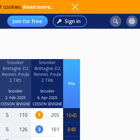
f cookies.
Read more..
Join for free
Sign in
Snooker
Snooker
Bretagne D2
Bretagne D2
Rennes Poule
Rennes Poule
2 TR5
2 TR6
Pts
Snooker
Snooker
2. Feb 2025
6. Apr 2025
CESSON SEVIGNE
CESSON SEVIGNE
5
110
1
205
1045
5
126
3
161
848