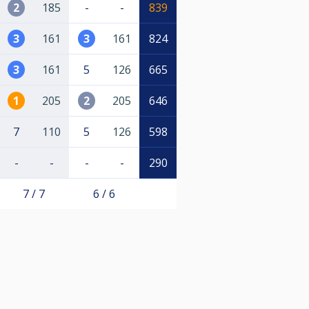
2
185
-
-
839
3
161
3
161
824
3
161
5
126
665
1
205
2
205
646
7
110
5
126
598
-
-
-
-
290
7 / 7
6 / 6