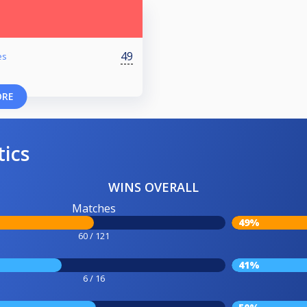
49
es
ORE
tics
WINS OVERALL
Matches
49%
60 / 121
41%
6 / 16