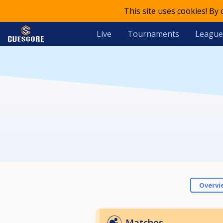
This site uses cookies! By
Live
Tournaments
League
Overvi
Matches