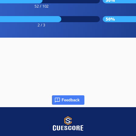
50%
52 / 102
50%
2 / 3
Feedback