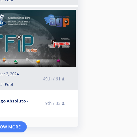
er 2, 2024
49th /
61
lar Pool
ego Absoluto -
9th /
33
OW MORE