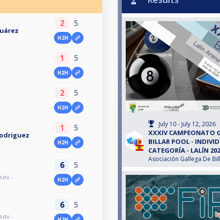
2
5
Suárez
H2H
1
5
H2H
2
5
H2H
July 10 - July 12, 2026
1
5
XXXIV CAMPEONATO 
odriguez
BILLAR POOL - INDIVI
H2H
CATEGORÍA - LALÍN 20
Asociación Gallega De Bil
6
5
uto -
H2H
6
5
uto -
H2H