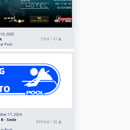
 19, 2025
33rd /
47
A
lar Pool
ber 17, 2024
 B - Sede
9993rd /
36
lar Pool