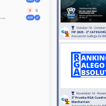
0
0
H2H
amola
October 18 - October
FIP 2025 - 2ª CATEGORÍ
Asociación Gallega De Bil
November 16 - Novem
2ª Prueba RGA Cuadro
Manhattan
Asociación Gallega De Bil