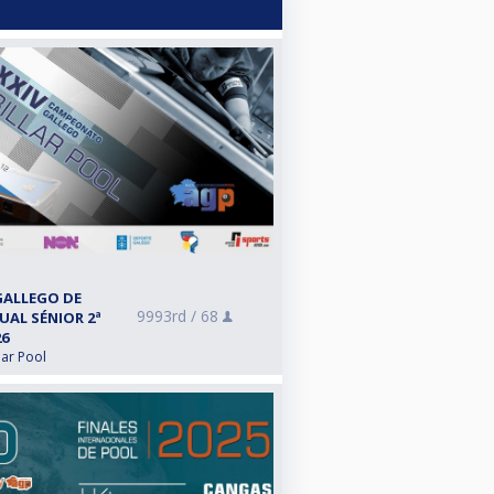
GALLEGO DE
9993rd /
68
DUAL SÉNIOR 2ª
26
lar Pool