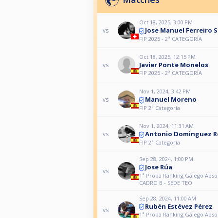
Oct 18, 2025, 3:00 PM
Jose Manuel Ferreiro 
vs
FIP 2025 - 2ª CATEGORÍA
Oct 18, 2025, 12:15 PM
Javier Ponte Monelos
vs
FIP 2025 - 2ª CATEGORÍA
Nov 1, 2024, 3:42 PM
Manuel Moreno
vs
FIP 2ª Categoría
Nov 1, 2024, 11:31 AM
Antonio Dominguez R
vs
FIP 2ª Categoría
Sep 28, 2024, 1:00 PM
Jose Rúa
vs
1ª Proba Ranking Galego Absol
CADRO B - SEDE TEO
Sep 28, 2024, 11:00 AM
Rubén Estévez Pérez
vs
1ª Proba Ranking Galego Absol