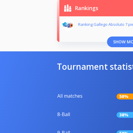
Rankings
Ranking Gallego Absoluto 7 pi
SHOW M
Tournament statis
All matches
50%
8-Ball
38%
9-Ball