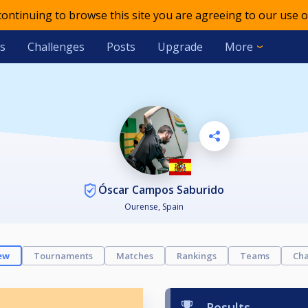
 continuing to browse this site you are agreeing to our use o
s
Challenges
Posts
Upgrade
More
Óscar Campos Saburido
Ourense, Spain
ew
Tournaments
Matches
Rankings
Teams
Cha
Results