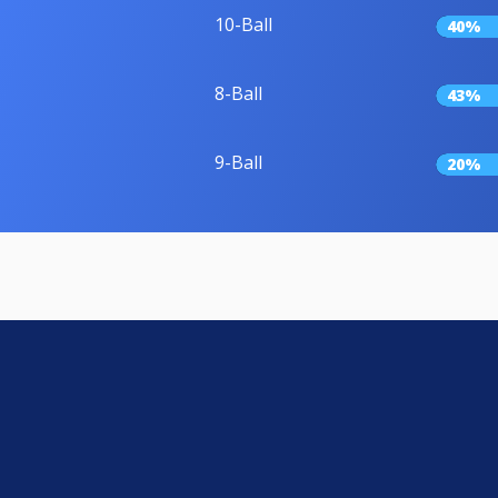
10-Ball
40%
8-Ball
43%
9-Ball
20%