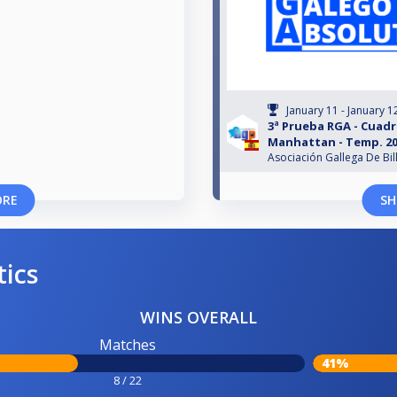
January 11 - January 1
3ª Prueba RGA - Cuadr
Manhattan - Temp. 20
Asociación Gallega De Bil
ORE
SH
tics
WINS OVERALL
Matches
41%
8 / 22