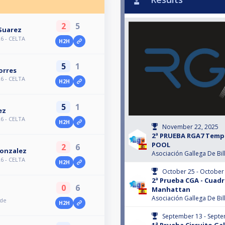
2
5
Suarez
6 - CELTA
H2H
5
1
orres
6 - CELTA
H2H
5
1
ez
6 - CELTA
H2H
November 22, 2025
2ª PRUEBA RGA7 Temp. 
POOL
2
6
Gonzalez
Asociación Gallega De Bil
6 - CELTA
H2H
October 25 - October
2ª Prueba CGA - Cuadr
0
6
Manhattan
Asociación Gallega De Bil
ede
H2H
September 13 - Septe