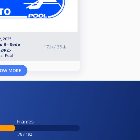
2, 2025
o B - Sede
17th /
35
24/25
lar Pool
OW MORE
Frames
78 / 192