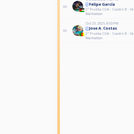
Felipe García
vs
2ª Prueba CGA - Cuadro B - S
Manhattan
Oct 25, 2025, 8:03 PM
Jose A. Costas
vs
2ª Prueba CGA - Cuadro B - S
Manhattan