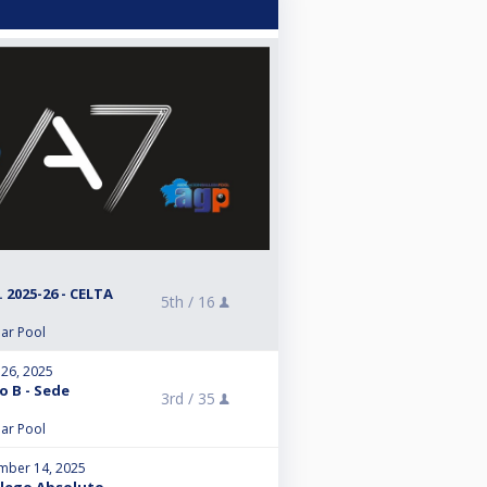
2025-26 - CELTA
5th /
16
lar Pool
 26, 2025
o B - Sede
3rd /
35
lar Pool
mber 14, 2025