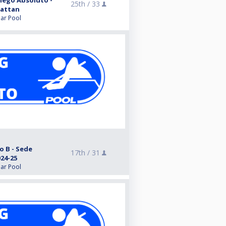
llego Absoluto -
25th /
33
hattan
lar Pool
o B - Sede
17th /
31
24-25
lar Pool