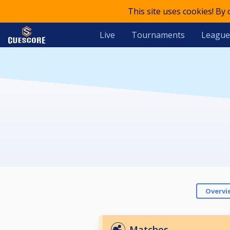
This site uses cookies! By
Live
Tournaments
League
Overvi
Matches