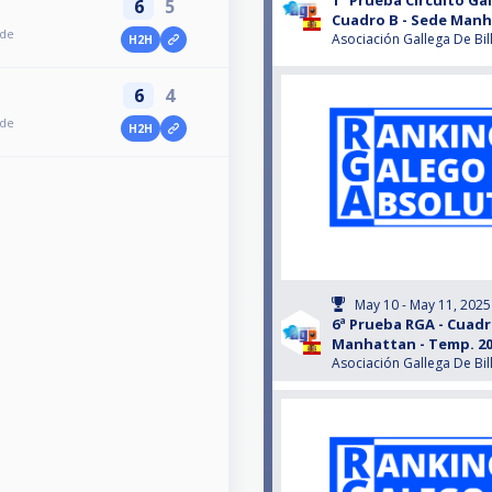
1ª Prueba Circuito Ga
6
5
Cuadro B - Sede Man
ede
Asociación Gallega De Bil
H2H
6
4
ede
H2H
May 10 - May 11, 2025
6ª Prueba RGA - Cuadr
Manhattan - Temp. 20
Asociación Gallega De Bil