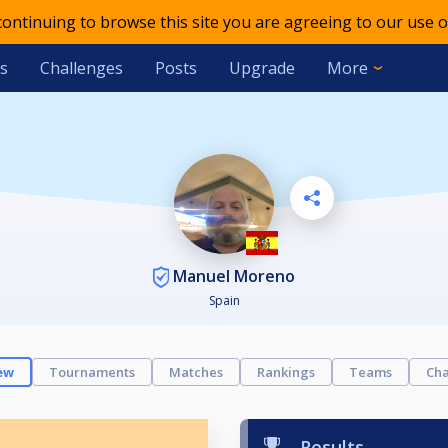
 continuing to browse this site you are agreeing to our use o
s
Challenges
Posts
Upgrade
More
Manuel Moreno
Spain
ew
Tournaments
Matches
Rankings
Teams
Cha
Results