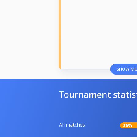
SHOW M
Tournament statis
All matches
36%