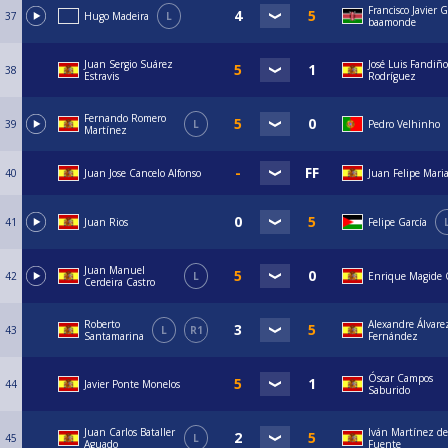
Francisco Javier G
37
Hugo Madeira
L
baamonde
Juan Sergio Suárez
José Luis Fandiño
38
Estravis
Rodríguez
Fernando Romero
39
L
Pedro Velhinho
Martínez
40
Juan Jose Cancelo Alfonso
Juan Felipe Mari
41
Juan Rios
Felipe García
Juan Manuel
42
L
Enrique Magide 
Cerdeira Castro
Roberto
Alexandre Álvare
43
L
R1
Santamarina
Fernández
Óscar Campos
44
Javier Ponte Monelos
Saburido
Juan Carlos Bataller
Iván Martínez de
45
L
Aguado
Fuente