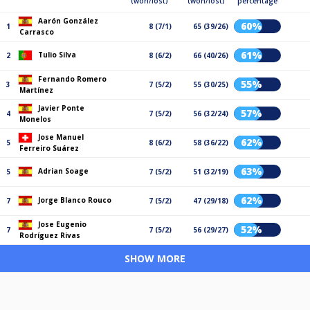
(won/lost)
(won/lost)
percentage
Aarón González
60%
1
8 (7/1)
65 (39/26)
Carrasco
61%
Tulio Silva
2
8 (6/2)
66 (40/26)
Fernando Romero
55%
3
7 (5/2)
55 (30/25)
Martínez
Javier Ponte
57%
4
7 (5/2)
56 (32/24)
Monelos
Jose Manuel
62%
5
8 (6/2)
58 (36/22)
Ferreiro Suárez
63%
Adrian Soage
5
7 (5/2)
51 (32/19)
62%
Jorge Blanco Rouco
7
7 (5/2)
47 (29/18)
Jose Eugenio
52%
7
7 (5/2)
56 (29/27)
Rodríguez Rivas
SHOW MORE