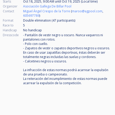
Starts
Oct 18, 2025, 9:00 AM
until
Oct 19, 2025 (Local time)
Organizer
Asociación Gallega De Billar Pool
Contact
Miguel Ángel Crespo de la Torre
(
maroo@agpool.com
,
605697789
)
Format
Double elimination (47
participants
)
Race to
5
Handicap
No handicap
Dresscode
- Pantalón de vestir negro u oscuro. Nunca vaqueros ni
pantalones con rotos.
- Polo con cuello.
- Zapatos de vestir o zapatos deportivos negros u oscuros.
En caso de usar zapatillas deportivas, éstas deberán ser
totalmente negras incluidas las suelas y cordones.
- Calcetines negros u oscuros.
La infracción de estas normas podrá acarrear la expulsión
de una prueba o campeonato.
La reiteración del incumplimiento de estas normas puede
acarrear la expulsión de la competición.