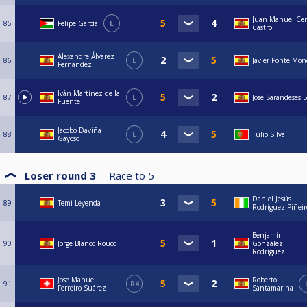
Juan Manuel Cer
85
Felipe García
L
Castro
Alexandre Álvarez
86
L
Javier Ponte Mon
Fernández
Iván Martínez de la
87
L
José Sarandeses 
Fuente
Jacobo Daviña
88
L
Tulio Silva
Gayoso
Loser round 3
Race to
5
Daniel Jesús
89
Temi Leyenda
Rodríguez Piñeir
Benjamín
90
Jorge Blanco Rouco
González
Rodríguez
Jose Manuel
Roberto
91
R4
Ferreiro Suárez
Santamarina