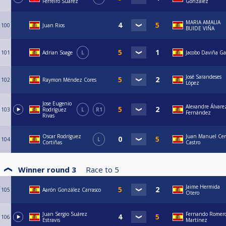
Ferreiro Suárez
González
MARIA AMALIA
100
Juan Rios
BUIDE VIÑA
101
Adrian Soage
L
Jacobo Daviña Ga
José Sarandeses
102
Raymon Méndez Cores
López
Jose Eugenio
Alexandre Álvare
103
Rodríguez
L
R1
Fernández
Rivas
Oscar Rodríguez
Juan Manuel Cer
104
L
Cortiñas
Castro
Winner round 3
Race to
5
Jaime Hermida
105
Aarón González Carrasco
Otero
Juan Sergio Suárez
Fernando Romer
106
Estravis
Martínez