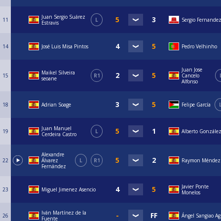
Juan Sergio Suárez
11
L
Sergio Fernandez
Estravis
14
José Luis Misa Pintos
Pedro Velhinho
Juan Jose
Maikel Silveira
15
R1
Cancelo
seoane
Alfonso
18
Adrian Soage
Felipe García
Juan Manuel
19
L
Alberto González
Cerdeira Castro
Alexandre
22
Álvarez
L
R1
Raymon Méndez 
Fernández
Javier Ponte
23
Miguel Jimenez Asencio
Monelos
Iván Martínez de la
26
Ángel Sangiao Ag
Fuente