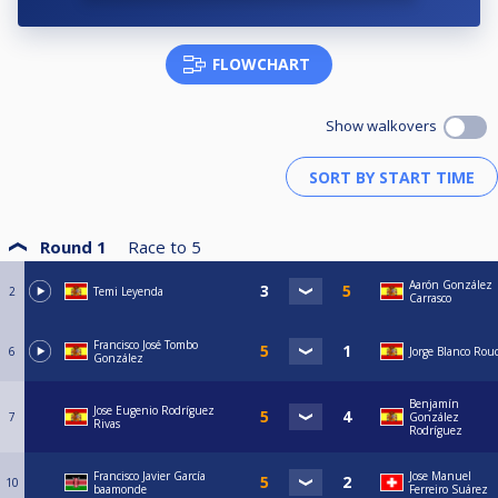
FLOWCHART
Show walkovers
Round 1
Race to
5
Aarón González
2
Temi Leyenda
Carrasco
Francisco José Tombo
6
Jorge Blanco Rou
González
Benjamín
Jose Eugenio Rodríguez
7
González
Rivas
Rodríguez
Francisco Javier García
Jose Manuel
10
baamonde
Ferreiro Suárez