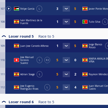
107
Felipe García
L
Javier Ponte Mon
Iván Martínez de la
108
Tulio Silva
L
Fuente
Loser round 5
Race to
5
Jorge Blanco
109
Juan Jose Cancelo Alfonso
Rouco
Jose Manuel
MARIA AMALIA 
110
Ferreiro
L
R2
VIÑA
Suárez
111
Adrian Soage
L
Raymon Méndez 
Jose Eugenio
Juan Manuel Cer
112
L
Rodríguez Rivas
Castro
Loser round 6
Race to
5