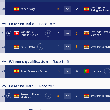
Jose Eugenio
120
Adrian Soage
Rodríguez Rivas
Loser round 8
Race to
5
Jose Manuel
Fernando Romer
121
R1
Ferreiro Suárez
Martínez
122
Adrian Soage
L
Javier Ponte Mon
Winners qualification
Race to
6
123
Aarón González Carrasco
Tulio Silva
L
Loser round 9
Race to
5
Fernando Romero
124
L
Javier Ponte Mon
Martínez