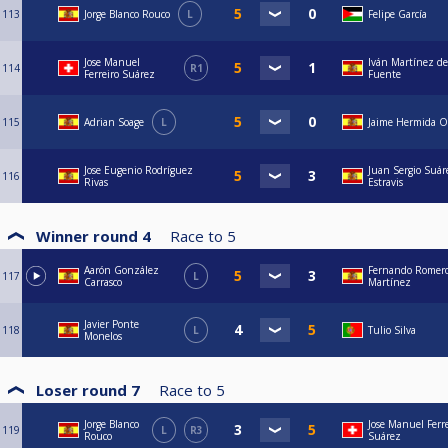
113
Jorge Blanco Rouco
L
Felipe García
Jose Manuel
Iván Martínez de
114
R1
Ferreiro Suárez
Fuente
115
Adrian Soage
L
Jaime Hermida O
Jose Eugenio Rodríguez
Juan Sergio Suár
116
Rivas
Estravis
Winner round 4
Race to
5
Aarón González
Fernando Romer
117
L
Carrasco
Martínez
Javier Ponte
118
L
Tulio Silva
Monelos
Loser round 7
Race to
5
Jorge Blanco
Jose Manuel Ferre
119
L
R3
Rouco
Suárez