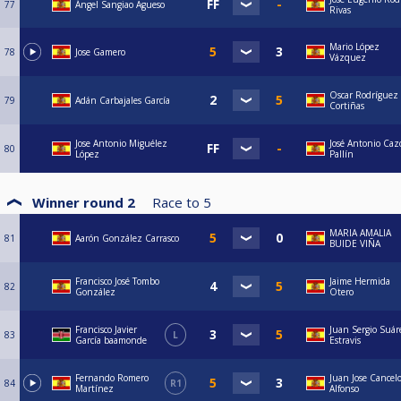
77
Ángel Sangiao Agueso
Rivas
Mario López
78
Jose Gamero
Vázquez
Oscar Rodríguez
79
Adán Carbajales García
Cortiñas
Jose Antonio Miguélez
José Antonio Caz
80
López
Pallín
Winner round 2
Race to
5
MARIA AMALIA
81
Aarón González Carrasco
BUIDE VIÑA
Francisco José Tombo
Jaime Hermida
82
González
Otero
Francisco Javier
Juan Sergio Suár
83
L
García baamonde
Estravis
Fernando Romero
Juan Jose Cancel
84
R1
Martínez
Alfonso