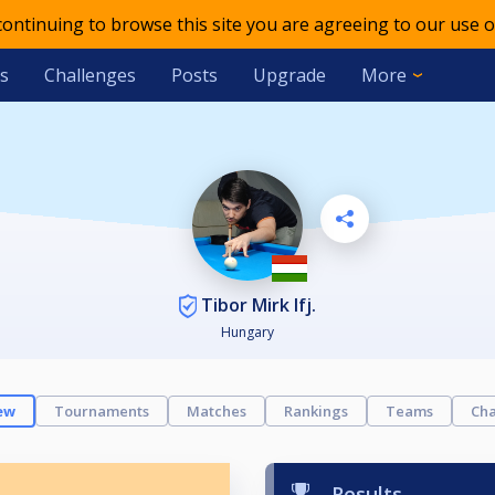
 continuing to browse this site you are agreeing to our use o
s
Challenges
Posts
Upgrade
More
Tibor Mirk Ifj.
Hungary
ew
Tournaments
Matches
Rankings
Teams
Cha
Results