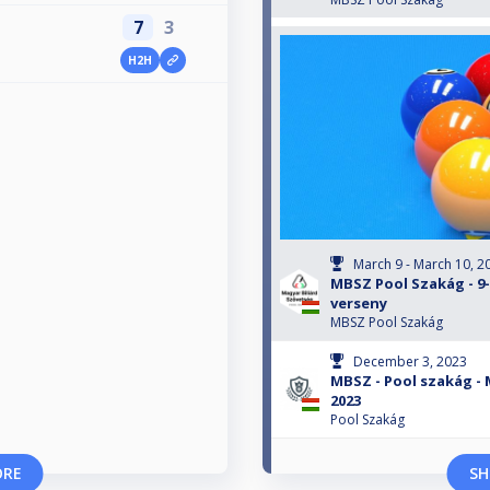
7
3
H2H
March 9 - March 10, 2
MBSZ Pool Szakág - 9
verseny
MBSZ Pool Szakág
December 3, 2023
MBSZ - Pool szakág -
2023
Pool Szakág
ORE
SH