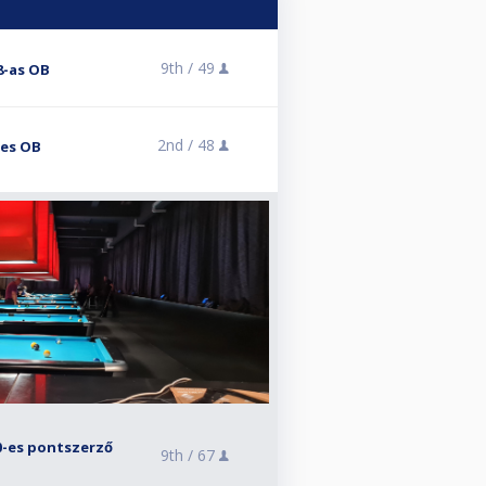
9th /
49
8-as OB
2nd /
48
-es OB
0-es pontszerző
9th /
67