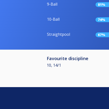
9-Ball
81%
10-Ball
74%
Straightpool
67%
Favourite discipline
10, 14/1