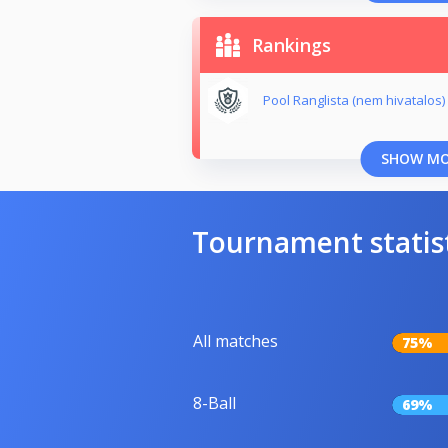
Rankings
Pool Ranglista (nem hivatalos)
SHOW M
Tournament statis
All matches
75%
8-Ball
69%