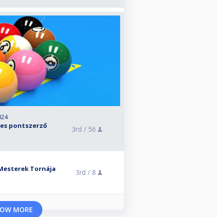
024
-es pontszerző
3rd /
56
 Mesterek Tornája
3rd /
8
OW MORE