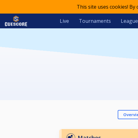
This site uses cookies! By
Live
Tournaments
League
Overvi
Matches