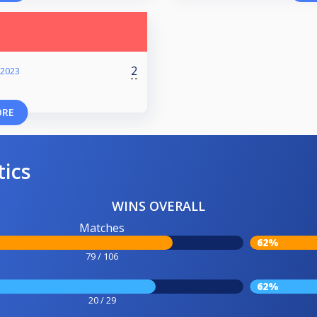
2
 2023
ORE
tics
WINS OVERALL
Matches
62%
79 / 106
62%
20 / 29