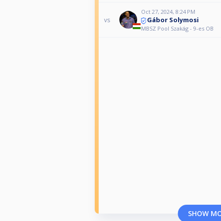
Oct 27, 2024, 8:24 PM
Gábor Solymosi
vs
MBSZ Pool Szakág - 9-es OB
SHOW M