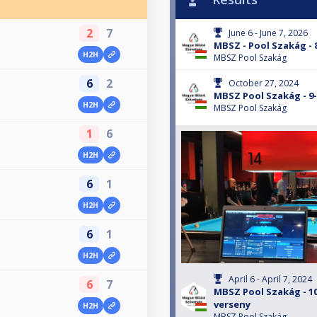
2
7
June 6 - June 7, 2026
MBSZ - Pool Szakág - 
H2H
MBSZ Pool Szakág
6
2
October 27, 2024
MBSZ Pool Szakág - 9
H2H
MBSZ Pool Szakág
1
6
H2H
6
1
H2H
6
1
H2H
April 6 - April 7, 2024
6
7
MBSZ Pool Szakág - 1
verseny
H2H
MBSZ Pool Szakág