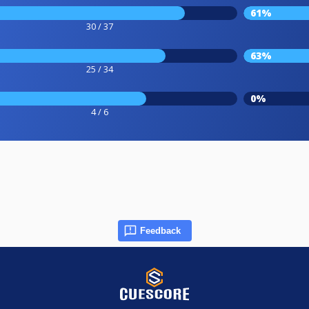
61%
30 / 37
63%
25 / 34
0%
4 / 6
Feedback