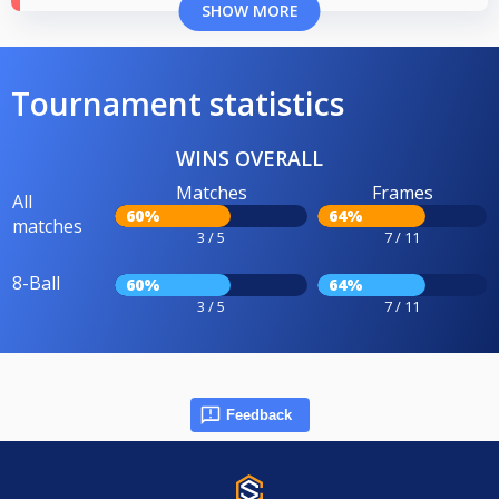
SHOW MORE
Tournament statistics
WINS OVERALL
Matches
Frames
All
60%
64%
matches
3 / 5
7 / 11
8-Ball
60%
64%
3 / 5
7 / 11
Feedback