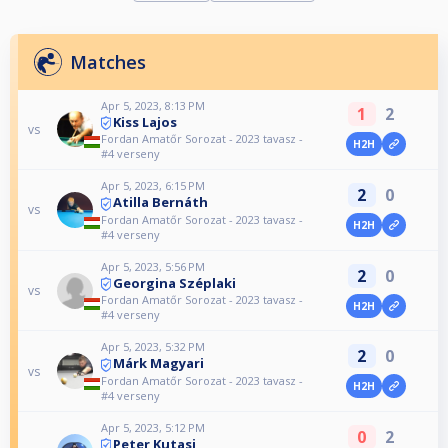
Matches
Apr 5, 2023, 8:13 PM
1
2
Kiss Lajos
vs
Fordan Amatőr Sorozat - 2023 tavasz -
H2H
#4 verseny
Apr 5, 2023, 6:15 PM
2
0
Atilla Bernáth
vs
Fordan Amatőr Sorozat - 2023 tavasz -
H2H
#4 verseny
Apr 5, 2023, 5:56 PM
2
0
Georgina Széplaki
vs
Fordan Amatőr Sorozat - 2023 tavasz -
H2H
#4 verseny
Apr 5, 2023, 5:32 PM
2
0
Márk Magyari
vs
Fordan Amatőr Sorozat - 2023 tavasz -
H2H
#4 verseny
Apr 5, 2023, 5:12 PM
0
2
Peter Kutasi