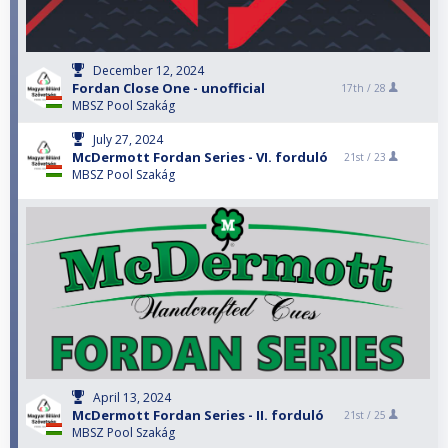
December 12, 2024
Fordan Close One - unofficial
17th /
28
MBSZ Pool Szakág
July 27, 2024
McDermott Fordan Series - VI. forduló
21st /
23
MBSZ Pool Szakág
April 13, 2024
McDermott Fordan Series - II. forduló
21st /
25
MBSZ Pool Szakág