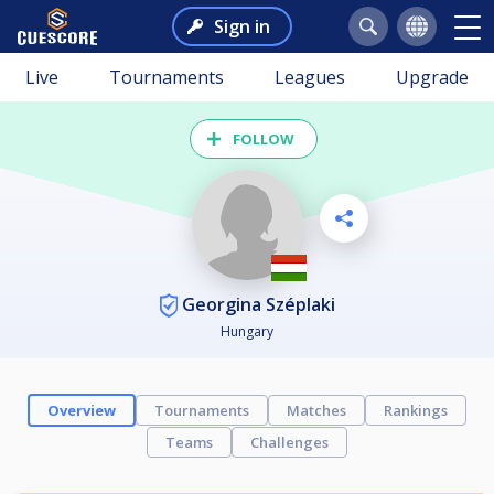
Sign in
Live
Tournaments
Leagues
Upgrade
FOLLOW
Georgina Széplaki
Hungary
Overview
Tournaments
Matches
Rankings
Teams
Challenges