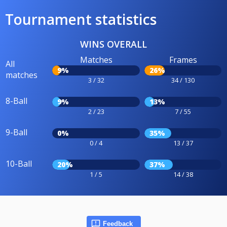
Tournament statistics
WINS OVERALL
Matches
Frames
All
9%
26%
matches
3 / 32
34 / 130
8-Ball
9%
13%
2 / 23
7 / 55
9-Ball
0%
35%
0 / 4
13 / 37
10-Ball
20%
37%
1 / 5
14 / 38
Feedback