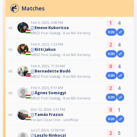
Matches
1
4
Feb 9, 2025, 3:08 PM
Emese Kukoricza
vs
H2H
MBSZ Pool Szakág - 8-as Női Verseny
2
4
Feb 9, 2025, 1:23 PM
Kitti Jakus
vs
H2H
MBSZ Pool Szakág - 8-as Női Verseny
0
4
Feb 9, 2025, 11:35 AM
Bernadette Bodó
vs
H2H
MBSZ Pool Szakág - 8-as Női Verseny
2
4
Feb 9, 2025, 9:51 AM
Ágnes Somogyi
vs
H2H
MBSZ Pool Szakág - 8-as Női Verseny
0
1
Dec 12, 2024, 5:31 PM
Tamás Frazon
vs
H2H
Fordan Close One - unofficial
Jul 27, 2024, 12:08 PM
2
5
Laszlo Rinkoczi