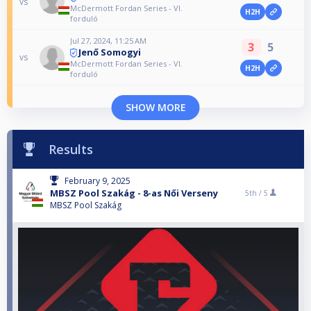
vs
McDermott Fordan Series - VI.
H2H
forduló
Jul 27, 2024, 11:25 AM
3
5
Jenő Somogyi
vs
McDermott Fordan Series - VI.
H2H
forduló
SHOW MORE
Results
February 9, 2025
MBSZ Pool Szakág - 8-as Női Verseny
5th /
5
MBSZ Pool Szakág