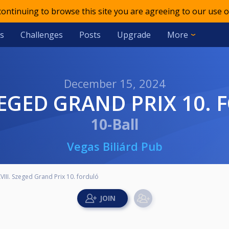
 continuing to browse this site you are agreeing to our use o
s
Challenges
Posts
Upgrade
More
December 15, 2024
 SZEGED GRAND PRIX 10.
10-Ball
Vegas Biliárd Pub
VIII. Szeged Grand Prix 10. forduló