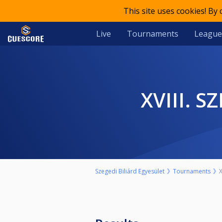
This site uses cookies! By
Live
Tournaments
League
XVIII.
Szegedi Biliárd Egyesület
Tournaments
X