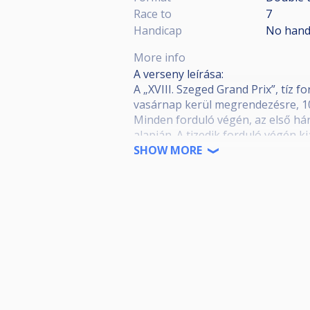
Race to
7
Handicap
No hand
More info
A verseny leírása:
A „XVIII. Szeged Grand Prix”, tíz 
vasárnap kerül megrendezésre, 10
Minden forduló végén, az első há
alapján. A tizedik forduló végén kia
16 helyezettje meghívást kap a „X
SHOW MORE
történő részvétel. A döntőn résztv
és a Krónikás Park Fogadó felajá
A fordulók díjazásai:
Minden fordulón az első három he
A 10 forduló összesített ranglistáj
1. hely: Értékes kupa + tárgynye
2. hely: Értékes kupa + tárgynye
3. hely: Értékes kupa + tárgynye