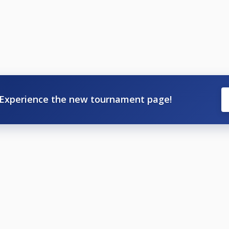
 kupa
Experience the new tournament page!
:
ok között (akik legalább 6 fordulón elindultak), 2 főre szól
n.
3.500.- HUF.
esti krt. 5-7.)
het a helyszínen)
-ig lehet a helyszínen. Utána már nevezést nem tudunk foga