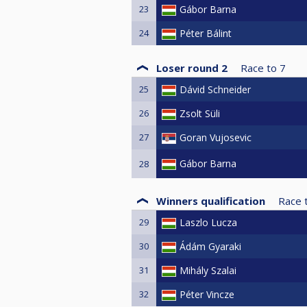
23
Gábor Barna
24
Péter Bálint
Loser round 2
Race to
7
25
Dávid Schneider
26
Zsolt Süli
27
Goran Vujosevic
Gábor Barna
28
Winners qualification
Race 
29
Laszlo Lucza
30
Ádám Gyaraki
31
Mihály Szalai
32
Péter Vincze