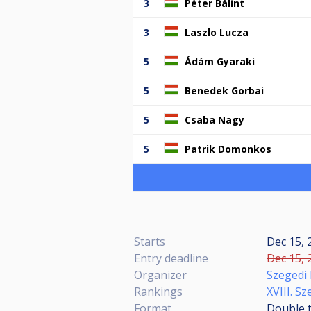
3
Péter Bálint
3
Laszlo Lucza
5
Ádám Gyaraki
5
Benedek Gorbai
5
Csaba Nagy
5
Patrik Domonkos
Starts
Dec 15, 
Entry deadline
Dec 15, 
Organizer
Szegedi 
Rankings
XVIII. S
Format
Double t