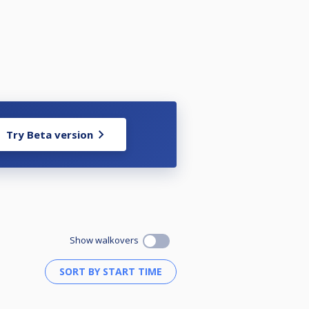
Try Beta version
ó, két éjszakás pihenés, a Bakson
Show walkovers
dni.