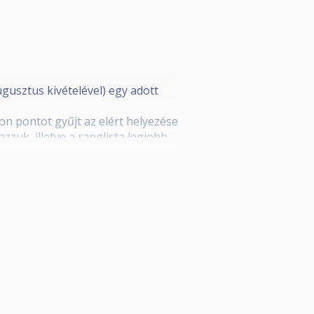
ugusztus kivételével) egy adott
n pontot gyűjt az elért helyezése
azzuk, illetve a ranglista legjobb
ltétele még, a legalább 6 fordulón
 Szegedi Biliárd Sportegyesület,