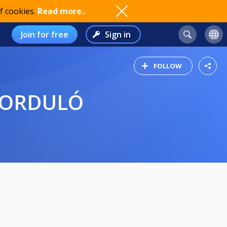
f cookies.
Read more..
Join for free
Sign in
FOLLOW
 FORDULÓ