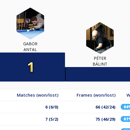
GABOR
ANTAL
PÉTER
BÁLINT
Matches (won/lost)
Frames (won/lost)
W
64
6 (6/0)
66 (42/24)
61
7 (5/2)
75 (46/29)