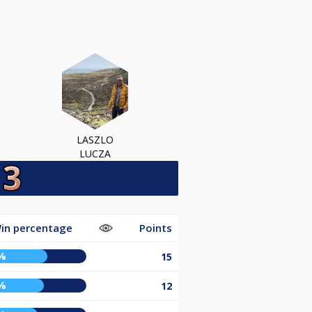
LASZLO
LUCZA
in percentage
Points
%
15
%
12