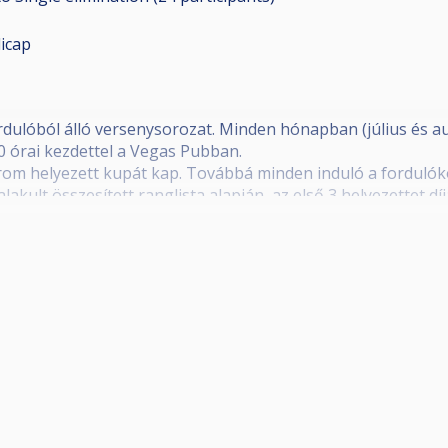
icap
fordulóból álló versenysorozat. Minden hónapban (július és a
 órai kezdettel a Vegas Pubban.
rom helyezett kupát kap. Továbbá minden induló a fordulóko
lakult összesített ranglista alapján, az első 3 helyezettet díj
VIII. Szeged Grand Prix Döntő” versenyre. A döntőbe jutás fe
evő játékosok pénzdíjban illetve külön díjban részesülnek, a
nlásában.
lyezett kupát kap.
ának díjazása:
remény
remény
remény