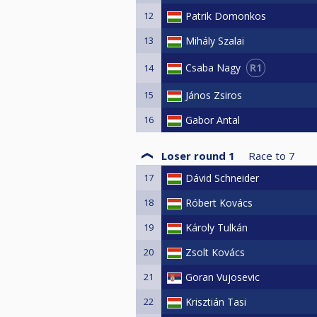
12
Patrik Domonkos
13
Mihály Szalai
R1
Csaba Nagy
14
15
János Zsiros
16
Gabor Antal
Loser round 1
Race to
7
17
Dávid Schneider
18
Róbert Kovács
19
Károly Tulkán
20
Zsolt Kovács
21
Goran Vujosevic
22
Krisztián Tasi