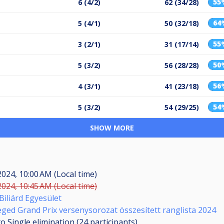
55
6 (4/2)
62 (34/28)
64
5 (4/1)
50 (32/18)
55
3 (2/1)
31 (17/14)
50
5 (3/2)
56 (28/28)
56
4 (3/1)
41 (23/18)
54
5 (3/2)
54 (29/25)
SHOW MORE
2024, 10:00 AM (Local time)
2024, 10:45 AM (Local time)
Biliárd Egyesület
zeged Grand Prix versenysorozat összesített ranglista 2024
o Single elimination (24
participants
)