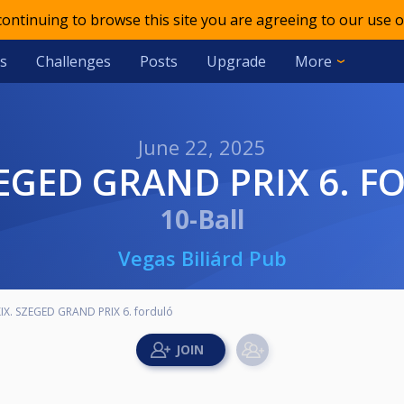
 continuing to browse this site you are agreeing to our use o
s
Challenges
Posts
Upgrade
More
June 22, 2025
SZEGED GRAND PRIX 6. 
10-Ball
Vegas Biliárd Pub
IX. SZEGED GRAND PRIX 6. forduló