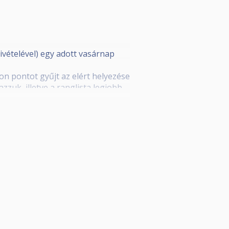
ivételével) egy adott vasárnap
n pontot gyűjt az elért helyezése
azzuk, illetve a ranglista legjobb
tétele még a legalább 6 fordulón
a Szegedi Biliárd Sportegyesület