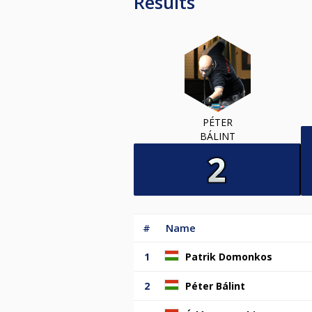
Results
PÉTER
BÁLINT
#
Name
1
Patrik Domonkos
2
Péter Bálint