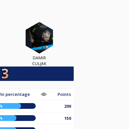
DAMIR
CULJAK
in percentage
Points
%
200
%
150