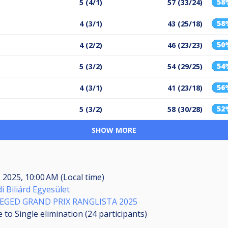
58
5 (4/1)
57 (33/24)
58
4 (3/1)
43 (25/18)
50
4 (2/2)
46 (23/23)
54
5 (3/2)
54 (29/25)
56
4 (3/1)
41 (23/18)
52
5 (3/2)
58 (30/28)
SHOW MORE
, 2025, 10:00 AM (Local time)
i Biliárd Egyesület
SZEGED GRAND PRIX RANGLISTA 2025
 to Single elimination (24
participants
)