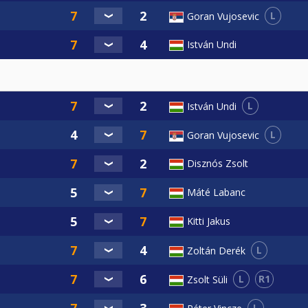
L
Goran Vujosevic
István Undi
L
István Undi
L
Goran Vujosevic
Disznós Zsolt
Máté Labanc
Kitti Jakus
L
Zoltán Derék
L
R1
Zsolt Süli
L