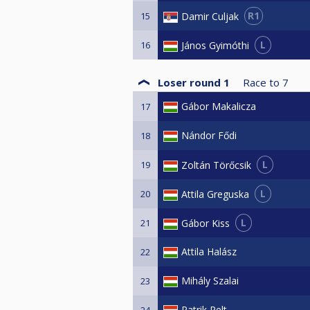
R1
Damir Culjak
15
L
János Gyimóthi
16
Loser round 1
Race to
7
Gábor Makalicza
17
Nándor Fődi
18
L
Zoltán Törőcsik
19
L
Attila Greguska
20
L
Gábor Kiss
21
Attila Halász
22
Mihály Szalai
23
Patrik Pelt