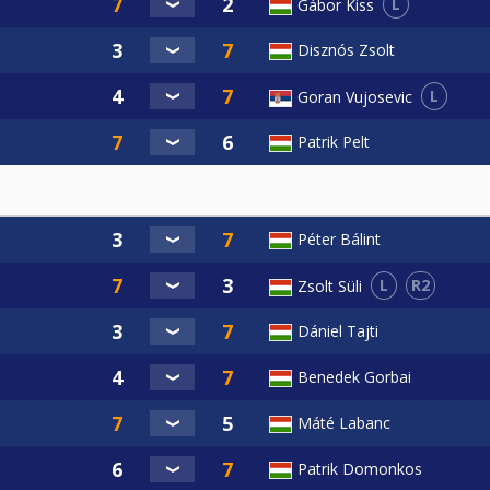
L
Gábor Kiss
Disznós Zsolt
L
Goran Vujosevic
Patrik Pelt
Péter Bálint
L
R2
Zsolt Süli
Dániel Tajti
Benedek Gorbai
Máté Labanc
Patrik Domonkos