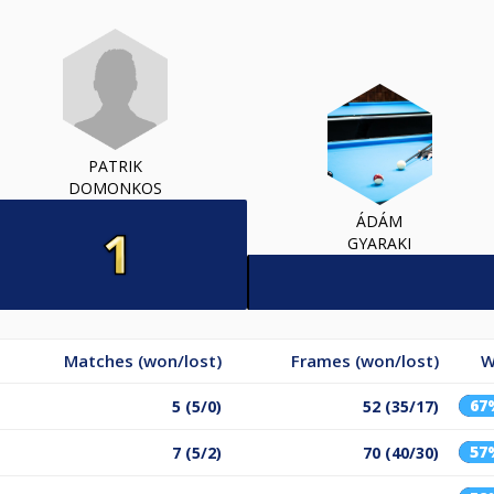
PATRIK
DOMONKOS
ÁDÁM
GYARAKI
Matches (won/lost)
Frames (won/lost)
W
67
5 (5/0)
52 (35/17)
57
7 (5/2)
70 (40/30)