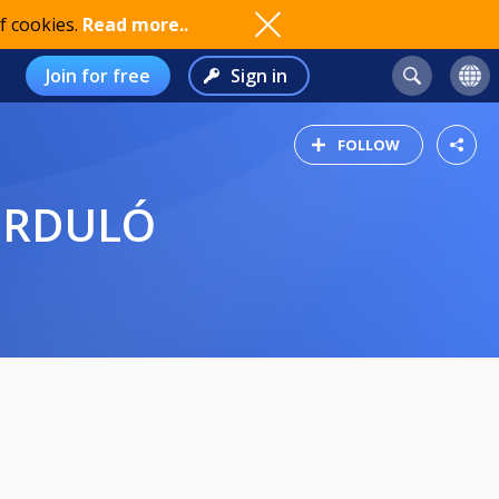
f cookies.
Read more..
Join for free
Sign in
FOLLOW
FORDULÓ