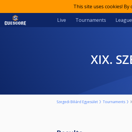
This site uses cookies! By
Live
Tournaments
League
XIX. 
Szegedi Biliárd Egyesület
Tournaments
X