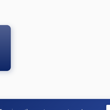
(Szalóki József karbon dákó készítő), akinek köszönhetően 
zeged Grand Prix DÖNTŐ résztvevői között!
:
ok között (akik legalább 6 fordulón elindultak), 2 főre szól
n.
3.500.- HUF.
esti krt. 5-7.)
het a helyszínen)
-ig lehet a helyszínen. Utána már nevezést nem tudunk foga
ros fordulókon 10-es játékot rendezünk. Az SZBSE hendikep
rtig, váltott kezdéssel. A 9-es játéknál előretolt golyókkal, 