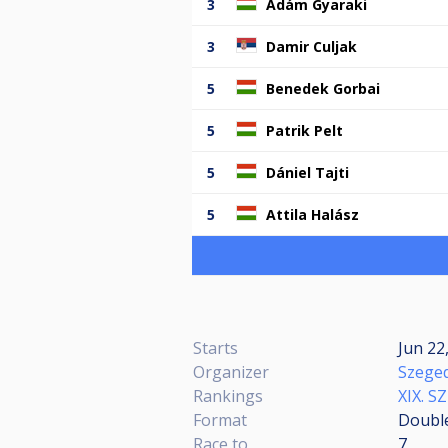
3
Ádám Gyaraki
3
Damir Culjak
5
Benedek Gorbai
5
Patrik Pelt
5
Dániel Tajti
5
Attila Halász
Starts
Jun 22
Organizer
Szeged
Rankings
XIX. 
Format
Double
Race to
7