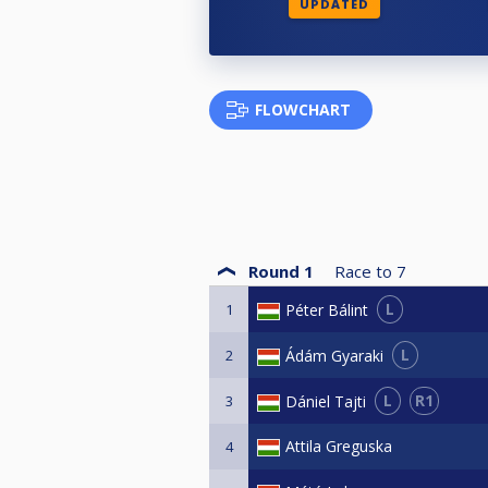
A Jackpot játék:
UPDATED
A jackpot játékon a fordulón részt
megvan az első kieső játékos, abb
kisorsolt játékosnak meg kell prób
rendelkezésére. Amennyiben sikere
FLOWCHART
felvételét, abban az esetben megny
forintról indul és minden egyes f
az összeget, akkor automatikusan
Dresscode:
Nincs különösebb öltözet megköt
Round 1
Race to
7
L
Péter Bálint
1
L
Ádám Gyaraki
2
L
R1
Dániel Tajti
3
Attila Greguska
4