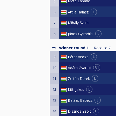
Máté Labanc
5
L
Attila Halász
6
Mihály Szalai
7
L
János Gyimóthi
8
Winner round 1
Race to
7
L
Péter Vincze
9
R1
Ádám Gyaraki
10
L
Zoltán Derék
11
L
Kitti Jakus
12
L
Balázs Babecz
13
L
Disznós Zsolt
14