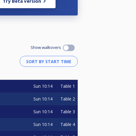
Try Beta version
evezési díját, ami 500.- HUF. Ahogy
ja megnyerni a Jackpotot. A
ire egy felvétel áll
 végén történő belökésével a
SZBSE által felajánlott 50.000.-
fordulón sem nyeri meg senki ezt
Show walkovers
ett.
Sun
10:14
Table 1
Sun
10:14
Table 2
Sun
10:14
Table 3
Sun
10:14
Table 4