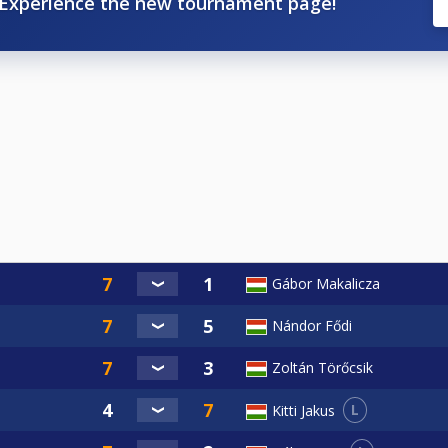
Experience the new tournament page!
vevő játékosok közül bárki indulhat, aki befizeti a Jackpot n
an az esetben egy sorsolással eldöntésre kerül ki próbálhat
álni végig lökni egy érvényes kezdés után egy 9-es partit, am
sen végig löki akár kombinációval, akár a 9-es golyó parti
eri a Jackpot játékot. A Jackpot összege az első fordulón az 
ordulón a Jackpot nevezési díjakkal növekszik. Ha az utolsó 
 az egyesület kasszájába kerül.
és, de papucs, melegítő, terepszínű ruházat nem megenged
Gábor Makalicza
Nándor Fődi
Zoltán Törőcsik
L
Kitti Jakus