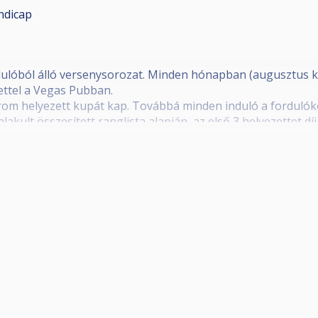
ndicap
ordulóból álló versenysorozat. Minden hónapban (augusztus k
ettel a Vegas Pubban.
rom helyezett kupát kap. Továbbá minden induló a fordulóko
lakult összesített ranglista alapján, az első 3 helyezettet díj
IX. Szeged Grand Prix Döntő” versenyre. A döntőbe jutás fel
vevő játékosok pénzdíjban, illetve különdíjban részesülnek, 
nlásában.
lyezett kupát kap.
 kupa