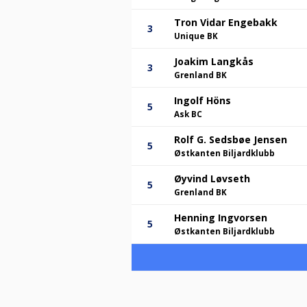
Tron Vidar Engebakk
3
Unique BK
Joakim Langkås
3
Grenland BK
Ingolf Höns
5
Ask BC
Rolf G. Sedsbøe Jensen
5
Østkanten Biljardklubb
Øyvind Løvseth
5
Grenland BK
Henning Ingvorsen
5
Østkanten Biljardklubb