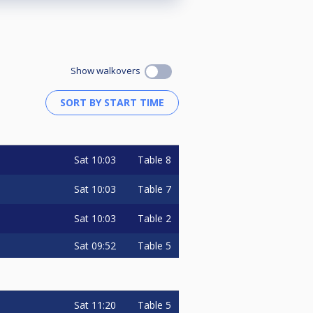
Show walkovers
Sat
10:03
Table 8
Sat
10:03
Table 7
Sat
10:03
Table 2
Sat
09:52
Table 5
Sat
11:20
Table 5