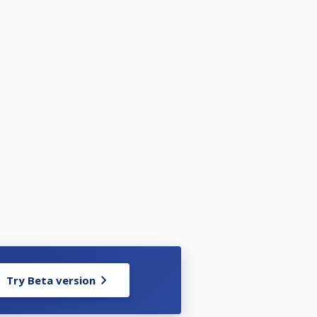
e både lokale kamper fredag og
Try Beta version