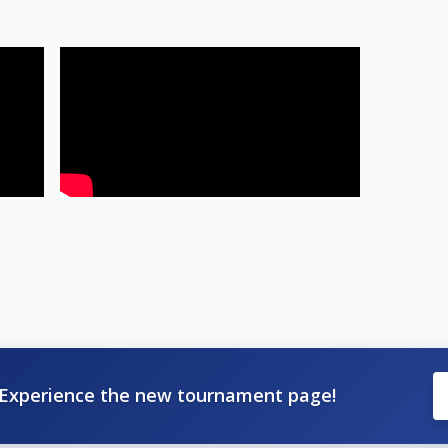
rdag, men dersom det blir stort antall påmeldte, vil vi vurder
 Hotel Linne ligger i gangavstand
om kan ringes dersom utgangsdør er stengt: 98897086
Experience the new tournament page!