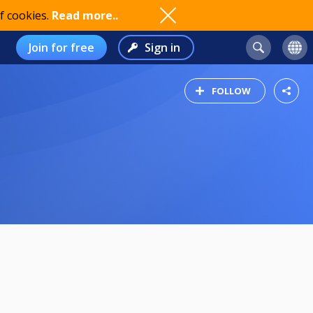
f cookies.
Read more..
Join for free
Sign in
FOLLOW