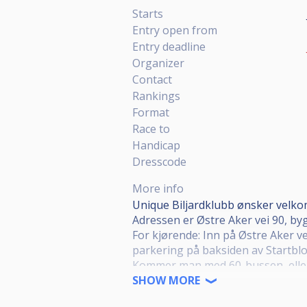
Starts
Entry open from
Entry deadline
Organizer
Contact
Rankings
Format
Race to
Handicap
Dresscode
More info
Unique Biljardklubb ønsker velkom
Adressen er Østre Aker vei 90, by
For kjørende: Inn på Østre Aker vei
parkering på baksiden av Startbl
Kommer man med 60-bussen, eller 
er merket Startblokka.
SHOW MORE
https://st
Øvrige kollektivforbindelser til de