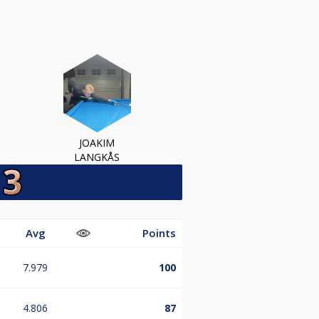
JOAKIM
LANGKÅS
Avg
Points
7.979
100
4.806
87