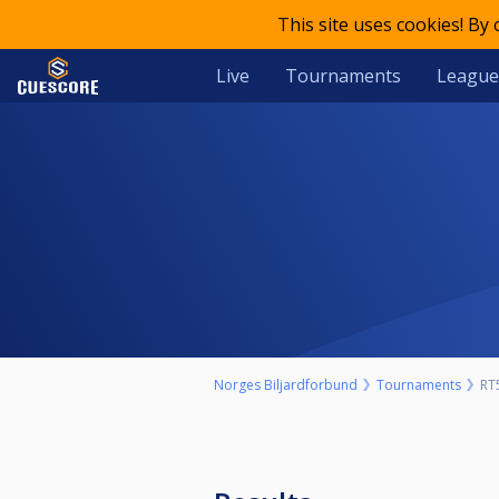
This site uses cookies! By
Live
Tournaments
League
Norges Biljardforbund
Tournaments
RT5