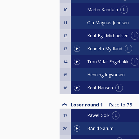
L
Martin Kandola
10
Ola Magnus Johnsen
11
L
Knut Egil Michaelsen
12
L
Kenneth Mydland
13
L
Tron Vidar Engebakk
14
Henning Ingvorsen
15
L
Kent Hansen
16
Loser round 1
Race to
75
L
Pawel Goik
17
BArild Sørum
20