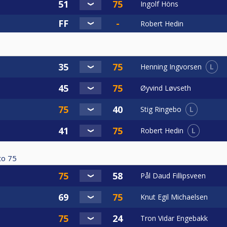
Ingolf Höns
Robert Hedin
L
Henning Ingvorsen
Øyvind Løvseth
L
Stig Ringebo
L
Robert Hedin
to
75
Pål Daud Fillipsveen
Knut Egil Michaelsen
Tron Vidar Engebakk