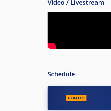
Video / Livestream
Vi satser på å spille ferdig på lø
eventuelt sluttspill søndag. Thon
Salongen har fått egen telefon s
Schedule
UPDATED