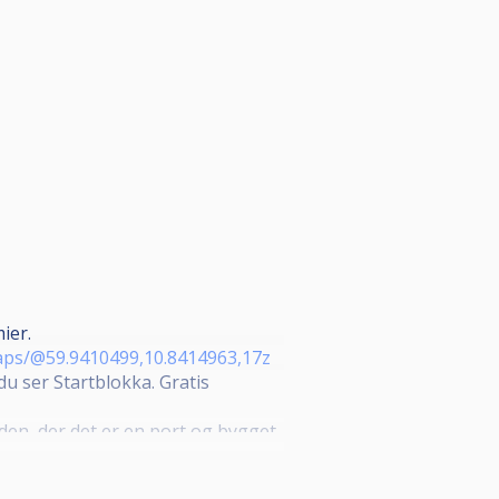
ier.
aps/@59.9410499,10.8414963,17z
 du ser Startblokka. Gratis
den, der det er en port og bygget