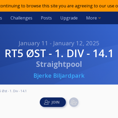
 continuing to browse this site you are agreeing to our use o
s
Challenges
Posts
Upgrade
More
January 11 - January 12, 2025
RT5 ØST - 1. DIV - 14.1
Straightpool
Bjerke Biljardpark
 Øst - 1. Div - 14.1