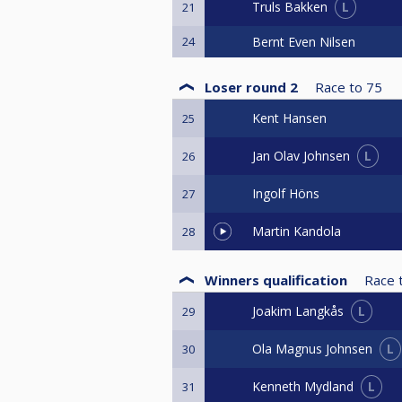
L
Truls Bakken
21
24
Bernt Even Nilsen
Loser round 2
Race to
75
Kent Hansen
25
L
Jan Olav Johnsen
26
Ingolf Höns
27
Martin Kandola
28
Winners qualification
Race 
L
Joakim Langkås
29
L
Ola Magnus Johnsen
30
L
Kenneth Mydland
31