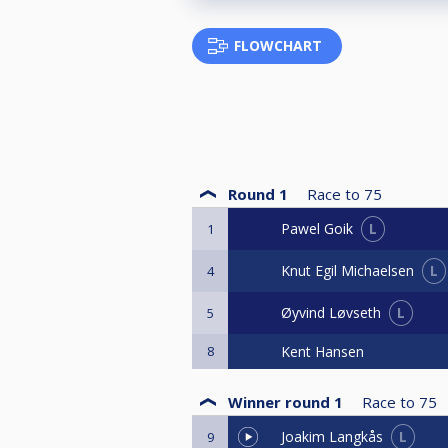
FLOWCHART
Round 1
Race to
75
L
Pawel Goik
1
L
Knut Egil Michaelsen
4
L
Øyvind Løvseth
5
8
Kent Hansen
Winner round 1
Race to
75
L
Joakim Langkås
9