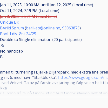
Jan 11, 2025, 10:00 AM
until
Jan 12, 2025 (Local time)
Oct 11, 2024, 7:19 PM (Local time)
Jan 8, 2025, 5:59 PM (Local time)
Unique BK
BArild Sørum
(
baril-so@online.no
,
93063873
)
Pool 1.div. Øst 24/25
Double to Single elimination (20
participants
)
75
No handicap
B
men til turnering i Bjerke Biljardpark, med ekstra fine prem
gg nr. 6. med navn "Startblokka".
https://www.google.com/m
 ved Veitvet. Ta av på første avkjøring og følg veien helt til
okka.
T-bane gå av på Linderud og følg Linderudveien helt til en
artblokka.com/
 ovennevnte linjene, sjekk ruter.no.