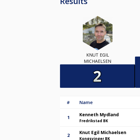
Results
KNUT EGIL
MICHAELSEN
#
Name
Kenneth Mydland
1
Fredrikstad BK
Knut Egil Michaelsen
2
Kongsvinger BK