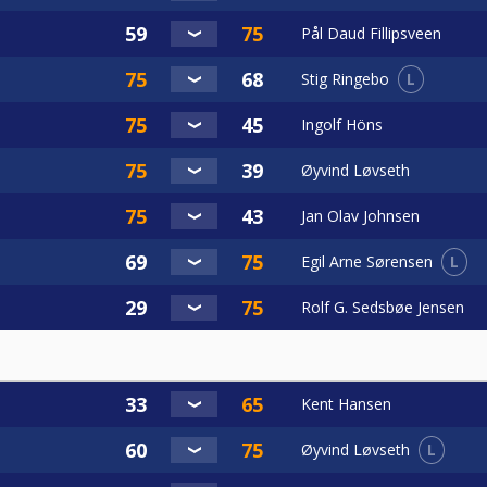
Pål Daud Fillipsveen
L
Stig Ringebo
Ingolf Höns
Øyvind Løvseth
Jan Olav Johnsen
L
Egil Arne Sørensen
Rolf G. Sedsbøe Jensen
Kent Hansen
L
Øyvind Løvseth