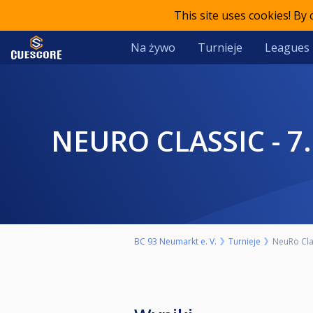
This site uses cookies! By
Na żywo
Turnieje
Leagues
NEURO CLASSIC - 
BC 93 Neumarkt e. V.
Turnieje
NeuRo Clas