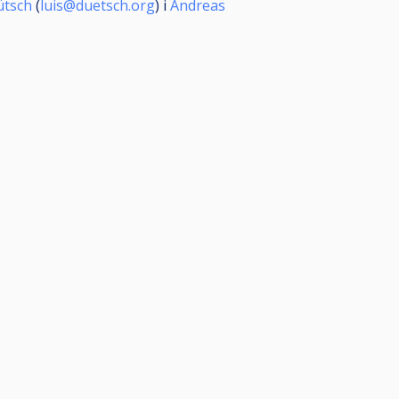
ütsch
(
luis@duetsch.org
) i
Andreas