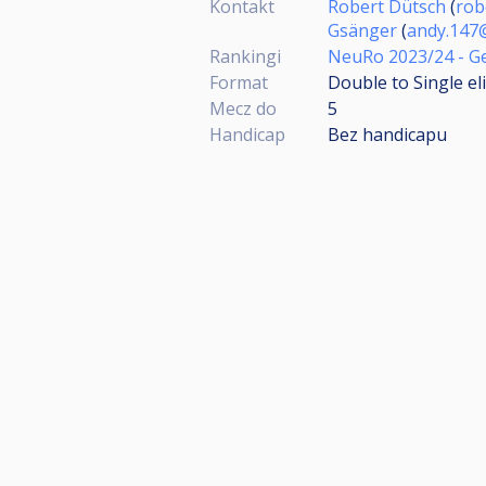
Kontakt
Robert Dütsch
(
rob
Gsänger
(
andy.147
Rankingi
NeuRo 2023/24 - G
Format
Double to Single el
Mecz do
5
Handicap
Bez handicapu