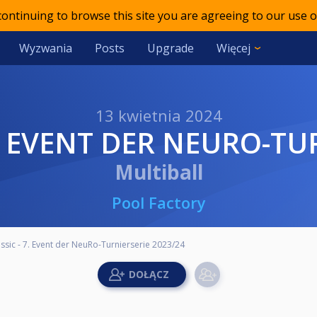
 continuing to browse this site you are agreeing to our use o
Wyzwania
Posts
Upgrade
Więcej
13 kwietnia 2024
7. EVENT DER NEURO-TU
Multiball
Pool Factory
sic - 7. Event der NeuRo-Turnierserie 2023/24