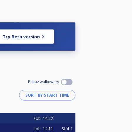
Try Beta version
Pokaż walkowery
sob.
14:22
sob.
14:11
Stół 1