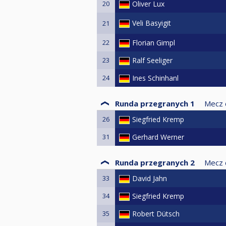
20
Oliver Lux
Veli Basyigit
21
22
Florian Gimpl
23
Ralf Seeliger
24
Ines Schinhanl
Runda przegranych 1
Mecz 
26
Siegfried Kremp
31
Gerhard Werner
Runda przegranych 2
Mecz 
33
David Jahn
34
Siegfried Kremp
35
Robert Dütsch