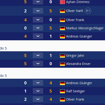
Ayhan Dönmez
R1
Oliver Hartl
Oliver Frank
Markus Messingschlager
Andreas Gsänger
do
5
Gregor Jahn
Alexandra Enser
do
5
Andreas Gsänger
Ralf Seeliger
Oliver Frank