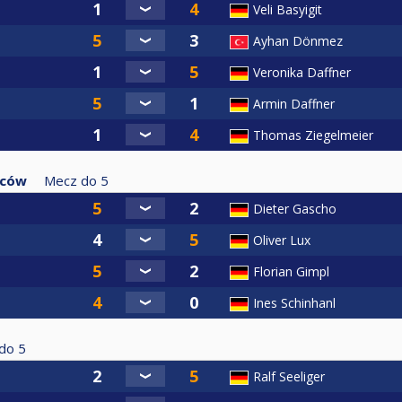
Veli Basyigit
Ayhan Dönmez
Veronika Daffner
Armin Daffner
Thomas Ziegelmeier
zców
Mecz do
5
Dieter Gascho
Oliver Lux
Florian Gimpl
Ines Schinhanl
do
5
Ralf Seeliger