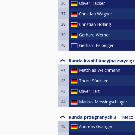
36
Oliver Hacker
37
Christian Wagner
38
Christian Höfling
39
Gerhard Werner
40
Gerhard Felbinger
Runda kwalifikacyjna zwycię
41
Matthias Weichmann
42
Thore Sönksen
43
Oliver Hartl
44
Markus Messingschlager
Runda przegranych 3
Mecz 
45
Andreas Gsänger