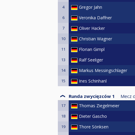
4
Gregor Jahn
6
Veronika Daffner
7
Oliver Hacker
10
Christian Wagner
11
Florian Gimpl
13
Ralf Seeliger
14
Markus Messingschlager
15
Ines Schinhanl
Runda zwycięzców 1
Mecz 
17
Thomas Ziegelmeier
18
Dieter Gascho
19
Thore Sönksen