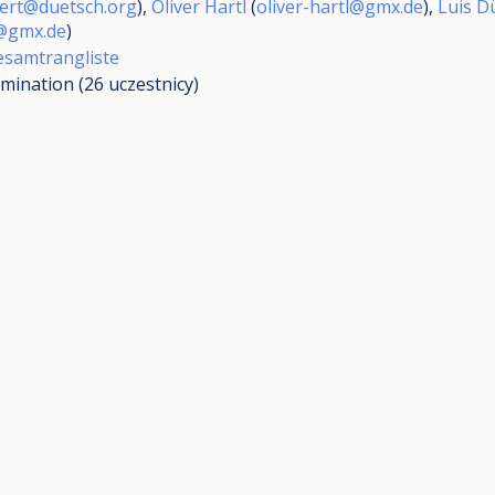
ert@duetsch.org
),
Oliver Hartl
(
oliver-hartl@gmx.de
),
Luis D
@gmx.de
)
esamtrangliste
imination (26
uczestnicy
)