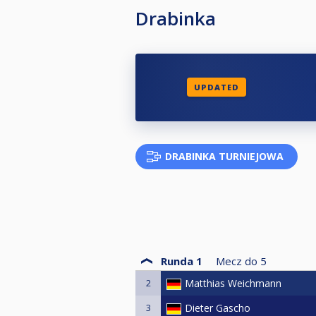
Drabinka
UPDATED
DRABINKA TURNIEJOWA
Runda 1
Mecz do
5
2
Matthias Weichmann
3
Dieter Gascho