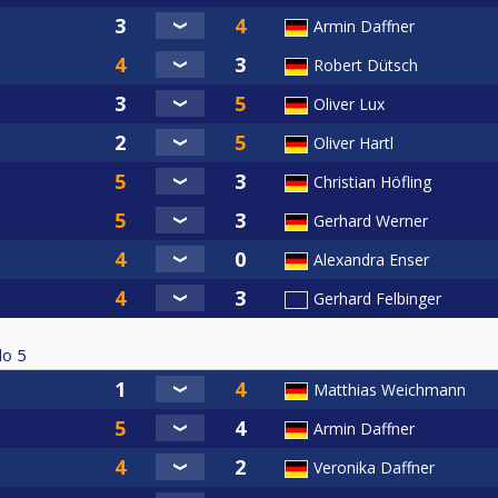
Armin Daffner
Robert Dütsch
Oliver Lux
Oliver Hartl
Christian Höfling
Gerhard Werner
Alexandra Enser
Gerhard Felbinger
do
5
Matthias Weichmann
Armin Daffner
Veronika Daffner