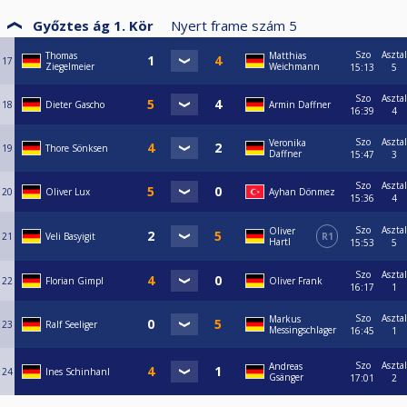
Győztes ág 1. Kör
Nyert frame szám
5
Szo
Asztal
Thomas
Matthias
17
Ziegelmeier
Weichmann
15:13
5
Szo
Asztal
18
Dieter Gascho
Armin Daffner
16:39
4
Szo
Asztal
Veronika
19
Thore Sönksen
Daffner
15:47
3
Szo
Asztal
20
Oliver Lux
Ayhan Dönmez
15:36
4
Szo
Asztal
Oliver
21
Veli Basyigit
R1
Hartl
15:53
5
Szo
Asztal
22
Florian Gimpl
Oliver Frank
16:17
1
Szo
Asztal
Markus
23
Ralf Seeliger
Messingschlager
16:45
1
Szo
Asztal
Andreas
24
Ines Schinhanl
Gsänger
17:01
2