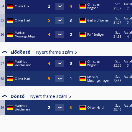
Szo
Asztal
Christian
54
Oliver Lux
Wagner
21:37
2
Szo
Asztal
55
Oliver Hartl
Gerhard Werner
21:37
3
Szo
Asztal
Markus
56
Ralf Seeliger
Messingschlager
21:38
4
Elődöntő
Nyert frame szám
5
Szo
Asztal
Matthias
Christian
57
Weichmann
Wagner
22:33
3
Szo
Asztal
Markus
58
Oliver Hartl
Messingschlager
22:33
1
Döntő
Nyert frame szám
5
Szo
Asztal
Matthias
59
Oliver Hartl
Weichmann
23:19
1