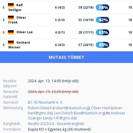
Ralf
58%
5
6 (4/2)
38 (22/16)
18
Seeliger
Oliver
42%
5
5 (3/2)
33 (14/19)
18
Frank
61%
Oliver Lux
5
4 (3/1)
28 (17/11)
18
Gerhard
65%
5
6 (4/2)
37 (24/13)
18
Werner
MUTASS TÖBBET
Kezdési
2024. ápr. 13. 14:00 (Helyi idő)
időpont
Nevezési
2024. ápr. 13. 13:30 (Helyi idő)
határidő
Szervező
BC 93 Neumarkt e. V.
Elérhetőség
Robert Dütsch
(
robert@duetsch.org
),
Oliver Hartl
(
oliver-
hartl@gmx.de
),
Luis Dütsch
(
luis@duetsch.org
) és
Andreas
Gsänger
(
andy.147@gmx.de
)
Ranglisták
NeuRo 2023/24 - Gesamtrangliste
Formátum
Dupla KO + Egyenes ág (26
résztvevő
)