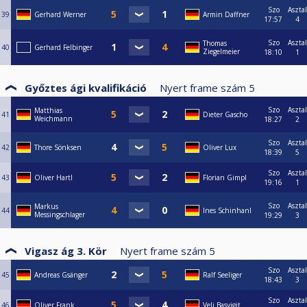
Szo
Asztal
39
Gerhard Werner
Armin Daffner
17:57
4
Szo
Asztal
Thomas
40
Gerhard Felbinger
Ziegelmeier
18:10
1
Győztes ági kvalifikáció
Nyert frame szám
5
Szo
Asztal
Matthias
41
Dieter Gascho
Weichmann
18:27
2
Szo
Asztal
42
Thore Sönksen
Oliver Lux
18:39
5
Szo
Asztal
43
Oliver Hartl
Florian Gimpl
19:16
1
Szo
Asztal
Markus
44
Ines Schinhanl
Messingschlager
19:29
3
Vigasz ág 3. Kör
Nyert frame szám
5
Szo
Asztal
45
Andreas Gsänger
Ralf Seeliger
18:43
3
Szo
Asztal
46
Oliver Frank
Veli Basyigit