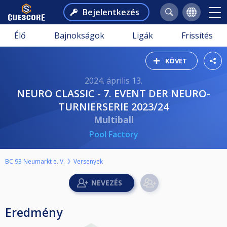
Bejelentkezés
Élő
Bajnokságok
Ligák
Frissítés
KÖVET
2024. április 13.
NEURO CLASSIC - 7. EVENT DER NEURO-
TURNIERSERIE 2023/24
Multiball
Pool Factory
BC 93 Neumarkt e. V.
Versenyek
Eredmény