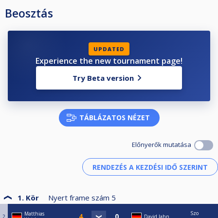
Beosztás
UPDATED
Experience the new tournament page!
Try Beta version
TÁBLÁZATOS NÉZET
Előnyerők mutatása
1. Kör
Nyert frame szám
5
Szo
Matthias
2
David Jahn