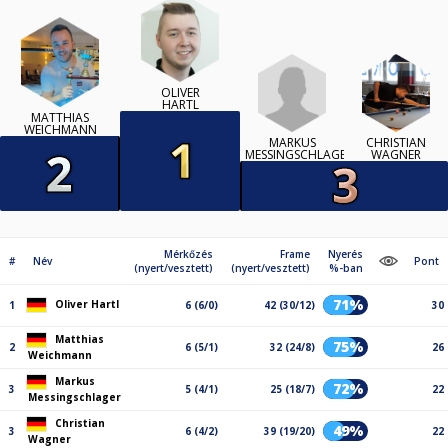
OLIVER
HARTL
MATTHIAS
WEICHMANN
MARKUS
CHRISTIAN
MESSINGSCHLAGER
WAGNER
Mérkőzés
Frame
Nyerés
#
Név
Pont
(nyert/vesztett)
(nyert/vesztett)
%-ban
71%
Oliver Hartl
1
6 (6/0)
42 (30/12)
30
Matthias
75%
2
6 (5/1)
32 (24/8)
26
Weichmann
Markus
72%
3
5 (4/1)
25 (18/7)
22
Messingschlager
Christian
49%
3
6 (4/2)
39 (19/20)
22
Wagner