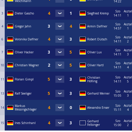
Weichmann
14:22
Szo
Asztal
3
Dieter Gascho
Siegfried Kremp
14:11
1
Szo
Asztal
4
Gregor Jahn
Armin Daffner
14:57
1
Szo
Asztal
6
Veronika Daffner
Robert Dütsch
14:11
2
Szo
Asztal
7
Oliver Hacker
Oliver Lux
14:11
3
Szo
Asztal
10
Christian Wagner
Oliver Hartl
14:11
4
Szo
Asztal
Christian
11
Florian Gimpl
Höfling
14:11
5
Szo
Asztal
13
Ralf Seeliger
Gerhard Werner
15:05
3
Szo
Asztal
Markus
14
Alexandra Enser
Messingschlager
15:11
4
Szo
Asztal
Gerhard
15
Ines Schinhanl
Felbinger
15:00
2