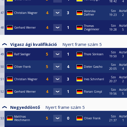
18:42
4
Szo
Asztal
Veronika
47
Christian Wagner
Daffner
19:23
2
Szo
Asztal
Thomas
48
Gerhard Werner
Ziegelmeier
19:28
5
Vigasz ági kvalifikáció
Nyert frame szám
5
Szo
Asztal
49
Ralf Seeliger
Thore Sönksen
19:50
3
Szo
Asztal
50
Oliver Frank
Dieter Gascho
20:05
4
Szo
Asztal
51
Christian Wagner
Ines Schinhanl
20:27
2
Szo
Asztal
52
Gerhard Werner
Florian Gimpl
19:56
5
Negyeddöntő
Nyert frame szám
5
Szo
Asztal
Matthias
53
Oliver Frank
Weichmann
21:37
1