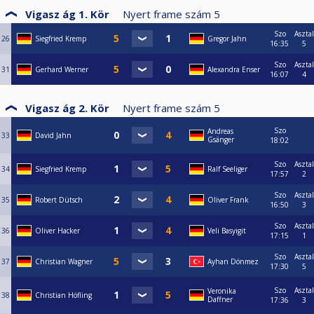
Vigasz ág 1. Kör
Nyert frame szám
5
Szo
Asztal
26
Siegfried Kremp
Gregor Jahn
16:35
5
Szo
Asztal
31
Gerhard Werner
Alexandra Enser
16:07
4
Vigasz ág 2. Kör
Nyert frame szám
5
Szo
Andreas
33
David Jahn
Gsänger
18:02
Szo
Asztal
34
Siegfried Kremp
Ralf Seeliger
17:57
2
Szo
Asztal
35
Robert Dütsch
Oliver Frank
16:50
3
Szo
Asztal
36
Oliver Hacker
Veli Basyigit
17:15
1
Szo
Asztal
37
Christian Wagner
Ayhan Dönmez
17:30
5
Szo
Asztal
Veronika
38
Christian Höfling
Daffner
17:36
3