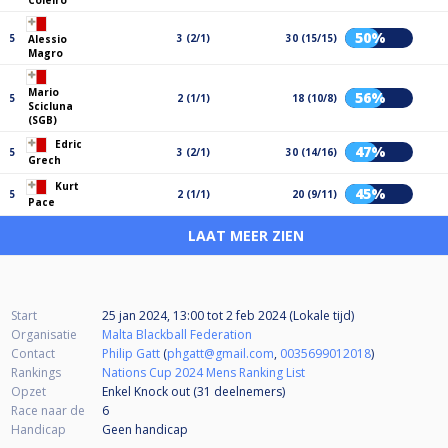
Coleiro
50%
5
3 (2/1)
30 (15/15)
Alessio
Magro
Mario
56%
5
2 (1/1)
18 (10/8)
Scicluna
(SGB)
Edric
47%
5
3 (2/1)
30 (14/16)
Grech
Kurt
45%
5
2 (1/1)
20 (9/11)
Pace
LAAT MEER ZIEN
Start
25 jan 2024, 13:00
tot
2 feb 2024 (Lokale tijd)
Organisatie
Malta Blackball Federation
Contact
Philip Gatt
(
phgatt@gmail.com
,
0035699012018
)
Rankings
Nations Cup 2024 Mens Ranking List
Opzet
Enkel Knock out (31
deelnemers
)
Race naar de
6
Handicap
Geen handicap