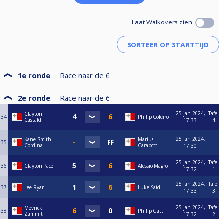
Laat Walkovers zien
1e ronde
Race naar de
6
2e ronde
Race naar de
6
25 jan 2024,
Tafel
Clayton
34
Philip Coleiro
Castaldi
17:33
4
25 jan 2024,
Kane Smith
Marius
35
Cordina
Carabott
17:30
25 jan 2024,
Tafel
36
Clayton Pace
Alessio Magro
17:32
1
25 jan 2024,
Tafel
37
Lee Ryan
Luke Said
17:33
3
25 jan 2024,
Tafel
Mevrick
38
Philip Gatt
Zammit
17:32
2