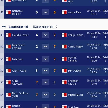
Vella
17:57
5
29 jan 2024,
Tafel
Nathaniel
48
Wayne Pace
Palmier
18:01
7
Laatste 16
Race naar de
7
29 jan 2024,
Tafel
49
Claudio Cassar
Philip Coleiro
17:58
1
29 jan 2024,
Tafel
Kane Smith
50
Alessio Magro
Cordina
17:58
2
29 jan 2024,
Tafel
Mevrick
51
Luke Said
Zammit
18:00
5
29 jan 2024,
Tafel
52
Glenn Axiaq
Edric Grech
17:59
3
29 jan 2024,
Tafel
Clint
Shannon
53
Azzopardi
Cauchi
17:59
4
29 jan 2024,
Tafel
Mario Scicluna
54
Miguel Mizzi
(SGB)
18:00
6
29 jan 2024,
Tafel
Darren
55
Kurt Pace