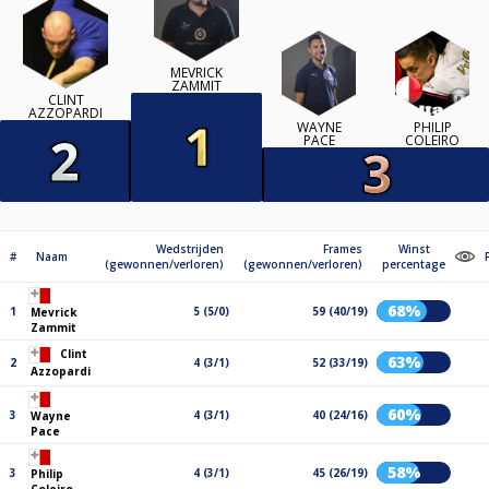
MEVRICK
ZAMMIT
CLINT
AZZOPARDI
WAYNE
PHILIP
PACE
COLEIRO
Wedstrijden
Frames
Winst
#
Naam
(gewonnen/verloren)
(gewonnen/verloren)
percentage
68%
1
5 (5/0)
59 (40/19)
Mevrick
Zammit
Clint
63%
2
4 (3/1)
52 (33/19)
Azzopardi
60%
3
4 (3/1)
40 (24/16)
Wayne
Pace
58%
3
4 (3/1)
45 (26/19)
Philip