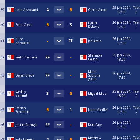
25 jan 2024,
Tafel
39
Leon Azzopardi
Glenn Axiaq
17:33
6
26 jan 2024,
Tafel
Lydan
40
Edric Grech
Debono
17:29
1
26 jan 2024,
Clint
41
Jed Abela
Azzopardi
17:30
25 jan 2024,
Shannon
42
Keith Caruana
Cauchi
18:30
Mario
26 jan 2024,
43
Dejan Grech
Scicluna
17:30
(SGB)
25 jan 2024,
Tafel
Wedley
44
Miguel Mizzi
Zammit
18:20
2
26 jan 2024,
Tafel
Darren
45
Jason Micallef
Schembri
17:30
2
26 jan 2024,
46
Justin Farrugia
Kurt Pace
17:30
25 jan 2024,
Tafel
Matthew
47
Kyle Zammit