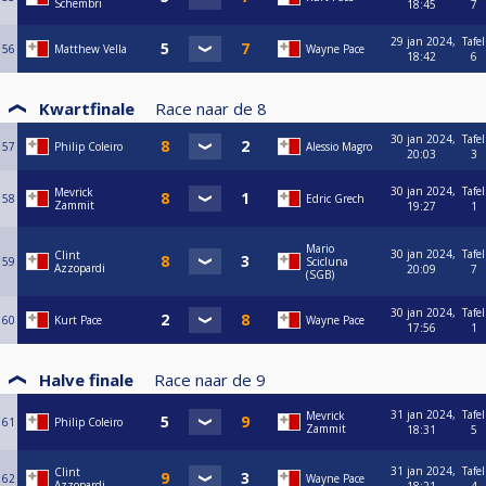
Schembri
18:45
7
29 jan 2024,
Tafel
56
Matthew Vella
Wayne Pace
18:42
6
Kwartfinale
Race naar de
8
30 jan 2024,
Tafel
57
Philip Coleiro
Alessio Magro
20:03
3
30 jan 2024,
Tafel
Mevrick
58
Edric Grech
Zammit
19:27
1
Mario
30 jan 2024,
Tafel
Clint
59
Scicluna
Azzopardi
20:09
7
(SGB)
30 jan 2024,
Tafel
60
Kurt Pace
Wayne Pace
17:56
1
Halve finale
Race naar de
9
31 jan 2024,
Tafel
Mevrick
61
Philip Coleiro
Zammit
18:31
5
31 jan 2024,
Tafel
Clint
62
Wayne Pace
Azzopardi