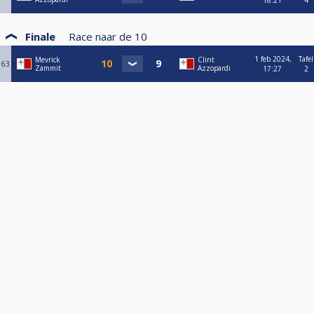
18:21
4
Finale
Race naar de
10
1 feb 2024,
Tafel
Mevrick
Clint
63
Zammit
Azzopardi
17:27
2