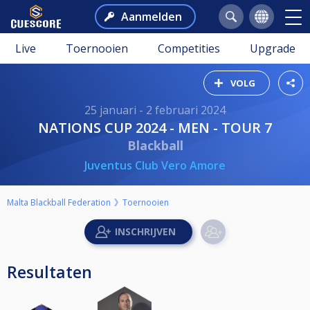
Aanmelden
Live
Toernooien
Competities
Upgrade
VOLG
25 januari - 2 februari 2024
NATIONS CUP 2024 - MEN - TOUR 7
Blackball
Juventus Club Vero Amore
Malta Blackball Federation
Toernooien
Resultaten