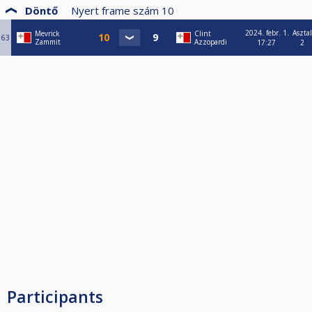
Döntő
Nyert frame szám
10
2024. febr. 1.
Asztal
Mevrick
Clint
63
Zammit
Azzopardi
17:27
2
Participants