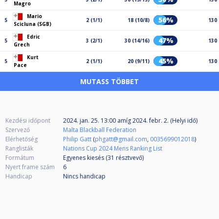
Magro
Mario
56%
5
2 (1/1)
18 (10/8)
130
Scicluna (SGB)
Edric
47%
5
3 (2/1)
30 (14/16)
130
Grech
Kurt
45%
5
2 (1/1)
20 (9/11)
130
Pace
MUTASS TÖBBET
Kezdési időpont
2024. jan. 25. 13:00
amíg
2024. febr. 2. (Helyi idő)
Szervező
Malta Blackball Federation
Elérhetőség
Philip Gatt
(
phgatt@gmail.com
,
0035699012018
)
Ranglisták
Nations Cup 2024 Mens Ranking List
Formátum
Egyenes kiesés (31
résztvevő
)
Nyert frame szám
6
Handicap
Nincs handicap