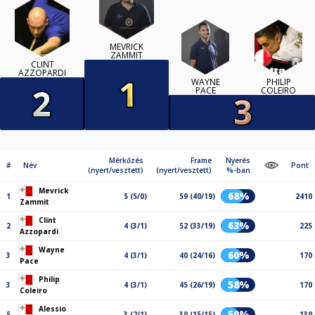
MEVRICK
ZAMMIT
CLINT
AZZOPARDI
WAYNE
PHILIP
PACE
COLEIRO
Mérkőzés
Frame
Nyerés
#
Név
Pont
(nyert/vesztett)
(nyert/vesztett)
%-ban
Mevrick
68%
1
5 (5/0)
59 (40/19)
2410
Zammit
Clint
63%
2
4 (3/1)
52 (33/19)
225
Azzopardi
Wayne
60%
3
4 (3/1)
40 (24/16)
170
Pace
Philip
58%
3
4 (3/1)
45 (26/19)
170
Coleiro
Alessio
50%
5
3 (2/1)
30 (15/15)
130