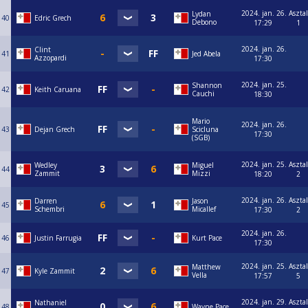
2024. jan. 26.
Asztal
Lydan
40
Edric Grech
Debono
17:29
1
2024. jan. 26.
Clint
41
Jed Abela
Azzopardi
17:30
2024. jan. 25.
Shannon
42
Keith Caruana
Cauchi
18:30
Mario
2024. jan. 26.
43
Dejan Grech
Scicluna
17:30
(SGB)
2024. jan. 25.
Asztal
Wedley
Miguel
44
Zammit
Mizzi
18:20
2
2024. jan. 26.
Asztal
Darren
Jason
45
Schembri
Micallef
17:30
2
2024. jan. 26.
46
Justin Farrugia
Kurt Pace
17:30
2024. jan. 25.
Asztal
Matthew
47
Kyle Zammit
Vella
17:57
5
2024. jan. 29.
Asztal
Nathaniel
48
Wayne Pace