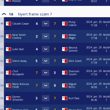
Palmier
18:01
7
16
Nyert frame szám
7
2024. jan. 29.
Asztal
Philip
49
Claudio Cassar
Coleiro
17:58
1
2024. jan. 29.
Asztal
Kane Smith
Alessio
50
Cordina
Magro
17:58
2
2024. jan. 29.
Asztal
Mevrick
51
Luke Said
Zammit
18:00
5
2024. jan. 29.
Asztal
52
Glenn Axiaq
Edric Grech
17:59
3
2024. jan. 29.
Asztal
Clint
Shannon
53
Azzopardi
Cauchi
17:59
4
2024. jan. 29.
Asztal
Mario Scicluna
Miguel
54
(SGB)
Mizzi
18:00
6
2024. jan. 29.
Asztal
Darren
55
Kurt Pace
Schembri
18:45
7
2024. jan. 29.
Asztal