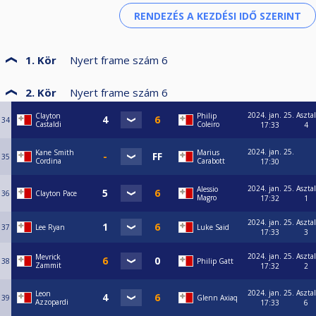
1. Kör
Nyert frame szám
6
2. Kör
Nyert frame szám
6
2024. jan. 25.
Asztal
Clayton
Philip
34
Castaldi
Coleiro
17:33
4
2024. jan. 25.
Kane Smith
Marius
35
Cordina
Carabott
17:30
2024. jan. 25.
Asztal
Alessio
36
Clayton Pace
Magro
17:32
1
2024. jan. 25.
Asztal
37
Lee Ryan
Luke Said
17:33
3
2024. jan. 25.
Asztal
Mevrick
38
Philip Gatt
Zammit
17:32
2
2024. jan. 25.
Asztal
Leon
39
Glenn Axiaq
Azzopardi
17:33
6