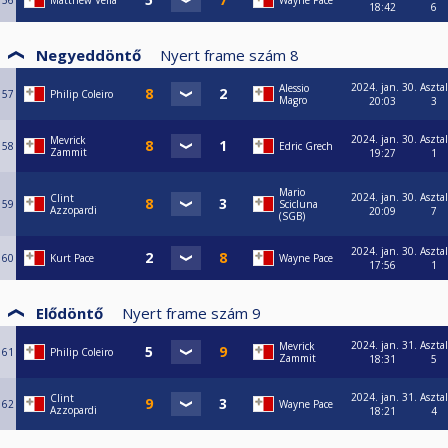
56
Matthew Vella
Wayne Pace
18:42
6
Negyeddöntő
Nyert frame szám
8
2024. jan. 30.
Asztal
Alessio
57
Philip Coleiro
Magro
20:03
3
2024. jan. 30.
Asztal
Mevrick
58
Edric Grech
Zammit
19:27
1
Mario
2024. jan. 30.
Asztal
Clint
59
Scicluna
Azzopardi
20:09
7
(SGB)
2024. jan. 30.
Asztal
60
Kurt Pace
Wayne Pace
17:56
1
Elődöntő
Nyert frame szám
9
2024. jan. 31.
Asztal
Mevrick
61
Philip Coleiro
Zammit
18:31
5
2024. jan. 31.
Asztal
Clint
62
Wayne Pace
Azzopardi
18:21
4