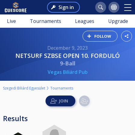
Sign in
Live
Tournaments
Leagues
Upgrade
FOLLOW
December 9, 2023
NETSURF SZBSE OPEN 10. FORDULÓ
9-Ball
Vegas Biliárd Pub
Szegedi Biliárd Egyesület
Tournaments
Results