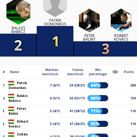
PATRIK
DOMONKOS
BALÁZS
BABECZ
PÉTER
RÓBERT
BÁLINT
KOVÁCS
Matches
Frames
Win
#
Name
Points
(won/lost)
(won/lost)
percentage
Patrik
64%
1
7 (6/1)
59 (38/21)
200
Domonkos
Balázs
66%
2
6 (5/1)
50 (33/17)
150
Babecz
Péter
71%
3
5 (4/1)
41 (29/12)
110
Bálint
Róbert
55%
3
5 (4/1)
47 (26/21)
110
Kovács
Zoltán
45%
5
4 (2/2)
29 (13/16)
80