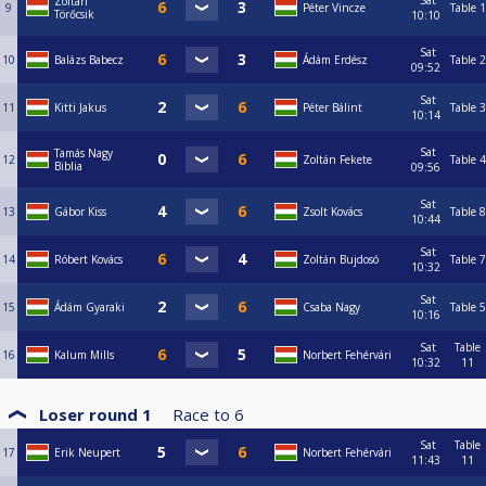
Sat
Zoltán
9
Péter Vincze
Table 1
Törőcsik
10:10
Sat
10
Balázs Babecz
Ádám Erdész
Table 2
09:52
Sat
11
Kitti Jakus
Péter Bálint
Table 3
10:14
Sat
Tamás Nagy
12
Zoltán Fekete
Table 4
Biblia
09:56
Sat
13
Gábor Kiss
Zsolt Kovács
Table 8
10:44
Sat
14
Róbert Kovács
Zoltán Bujdosó
Table 7
10:32
Sat
15
Ádám Gyaraki
Csaba Nagy
Table 5
10:16
Sat
Table
16
Kalum Mills
Norbert Fehérvári
10:32
11
Loser round 1
Race to
6
Sat
Table
17
Erik Neupert
Norbert Fehérvári
11:43
11