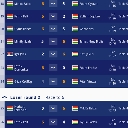
Sat
18
Miklós Bakos
Ádám Gyaraki
Table 5
11:16
Sat
19
Patrik Pelt
Zoltán Bujdosó
Table 7
11:26
Sat
20
Gyula Borsos
Gábor Kiss
Table 9
11:59
Sat
21
Mihály Szalai
Tamás Nagy Biblia
Table 4
10:46
Sat
22
Igor Jelaš
Kitti Jakus
Table 3
11:22
Sat
Patrik
23
Ádám Erdész
Table 2
Domonkos
10:50
Sat
24
Géza Csüllög
Péter Vincze
Table 1
11:10
Loser round 2
Race to
6
Sat
Norbert
25
Miklós Bakos
Table 4
Fehérvári
12:43
Sat
26
Patrik Pelt
Gyula Borsos
Table 3
12:58