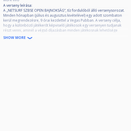
A verseny leírása:
A „NETSURF SZBSE OPEN BAJNOKSÁG”, tíz fordulóból álló versenysorozat.
Minden hónapban (július és augusztus kivételével) egy adott szombaton
kerül megrendezésre, 9 órai kezdettel a Vegas Pubban. A verseny célja,
hogy a különböző játékerőt képviselő játékosok egy versenyen tudjanak
részt venni, aminél a végső díjazásban minden játékosnak lehetősége
legyen valamilyen értékes díjat nyerni, ne csak a ranglista elején végző
SHOW MORE
legjobbaknak.
Minden induló a fordulókon pontot gyűjt az elért helyezése alapján. A
tizedik forduló végén kialakult összesített ranglista alapján, az első 8
helyezett pénzdíjat és értékes tárgynyereményeket kap, továbbá a
csoportok alapján is díjazzuk a játékosokat értékes nyereményekkel.
Meglepetés nyeremények is kiosztásra kerülnek, amit a fordulókon induló
játékos között sorsolunk majd ki.
Az összesített ranglista díjazása:
1. hely: 60.000.- és kupa
2. hely: 50.000.- és kupa
3. hely: 30.000.- és kupa
4. hely: 20.000.- és kupa
5.hely: 15.000.- és kupa
Az összesített ranglista alapján minden csoportban a legjobb 3 helyezett
szintén pénzdíjat kap az alábbiak szerint:
Csoport első: 20.000.- + tárgynyeremény