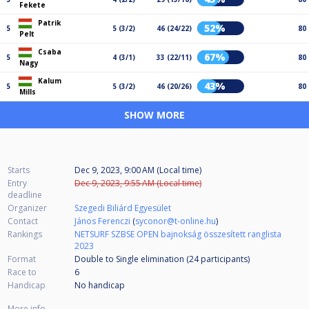
Fekete
Patrik
52%
5
5 (3/2)
46 (24/22)
80
Pelt
Csaba
67%
5
4 (3/1)
33 (22/11)
80
Nagy
Kalum
43%
5
5 (3/2)
46 (20/26)
80
Mills
SHOW MORE
Starts
Dec 9, 2023, 9:00 AM (Local time)
Entry
Dec 9, 2023, 9:55 AM (Local time)
deadline
Organizer
Szegedi Biliárd Egyesület
Contact
János Ferenczi
(
syconor@t-online.hu
)
Rankings
NETSURF SZBSE OPEN bajnokság összesített ranglista
2023
Format
Double to Single elimination (24
participants
)
Race to
6
Handicap
No handicap
More info