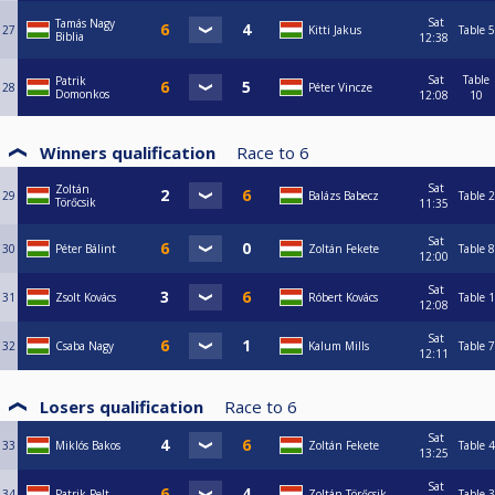
Sat
Tamás Nagy
27
Kitti Jakus
Table 5
Biblia
12:38
Sat
Table
Patrik
28
Péter Vincze
Domonkos
12:08
10
Winners qualification
Race to
6
Sat
Zoltán
29
Balázs Babecz
Table 2
Törőcsik
11:35
Sat
30
Péter Bálint
Zoltán Fekete
Table 8
12:00
Sat
31
Zsolt Kovács
Róbert Kovács
Table 1
12:08
Sat
32
Csaba Nagy
Kalum Mills
Table 7
12:11
Losers qualification
Race to
6
Sat
33
Miklós Bakos
Zoltán Fekete
Table 4
13:25
Sat
34
Patrik Pelt
Zoltán Törőcsik
Table 3