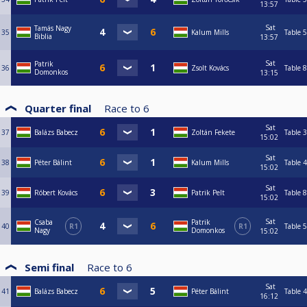
13:57
Sat
Tamás Nagy
35
Kalum Mills
Table 5
Biblia
13:57
Sat
Patrik
36
Zsolt Kovács
Table 8
Domonkos
13:15
Quarter final
Race to
6
Sat
37
Balázs Babecz
Zoltán Fekete
Table 3
15:02
Sat
38
Péter Bálint
Kalum Mills
Table 4
15:02
Sat
39
Róbert Kovács
Patrik Pelt
Table 8
15:02
Sat
Csaba
Patrik
40
R1
R1
Table 5
Nagy
Domonkos
15:02
Semi final
Race to
6
Sat
41
Balázs Babecz
Péter Bálint
Table 4
16:12