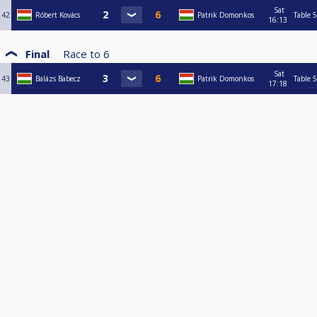
Sat
42
Róbert Kovács
Patrik Domonkos
Table 5
16:13
Final
Race to
6
Sat
43
Balázs Babecz
Patrik Domonkos
Table 5
17:18