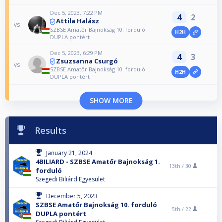
Dec 5, 2023, 7:22 PM
4
2
Attila Halász
vs
SZBSE Amatőr Bajnokság 10. forduló
H2H
DUPLA pontért
Dec 5, 2023, 6:29 PM
4
3
Zsuzsanna Csurgó
vs
SZBSE Amatőr Bajnokság 10. forduló
H2H
DUPLA pontért
SHOW MORE
Results
January 21, 2024
4BILIARD - SZBSE Amatőr Bajnokság 1.
13th /
30
forduló
Szegedi Biliárd Egyesület
December 5, 2023
SZBSE Amatőr Bajnokság 10. forduló
5th /
22
DUPLA pontért