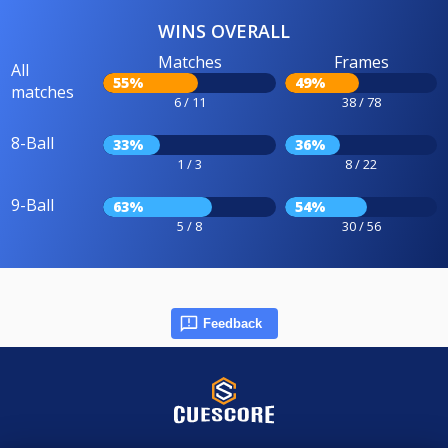
WINS OVERALL
Matches
Frames
All
55%
49%
matches
6 / 11
38 / 78
8-Ball
33%
36%
1 / 3
8 / 22
9-Ball
63%
54%
5 / 8
30 / 56
Feedback