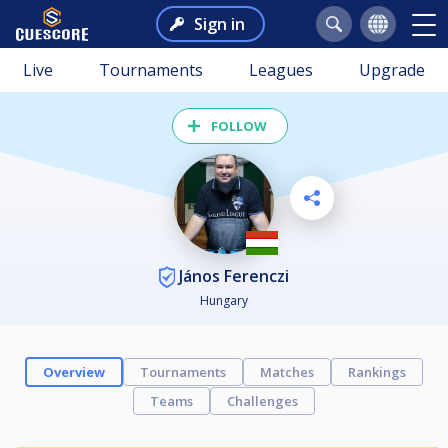
Sign in
Live
Tournaments
Leagues
Upgrade
FOLLOW
János Ferenczi
Hungary
Overview
Tournaments
Matches
Rankings
Teams
Challenges