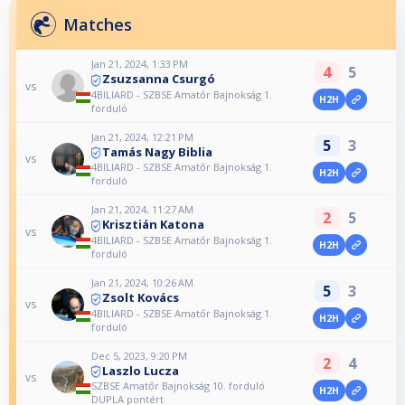
Matches
Jan 21, 2024, 1:33 PM
4
5
Zsuzsanna Csurgó
vs
4BILIARD - SZBSE Amatőr Bajnokság 1.
H2H
forduló
Jan 21, 2024, 12:21 PM
5
3
Tamás Nagy Biblia
vs
4BILIARD - SZBSE Amatőr Bajnokság 1.
H2H
forduló
Jan 21, 2024, 11:27 AM
2
5
Krisztián Katona
vs
4BILIARD - SZBSE Amatőr Bajnokság 1.
H2H
forduló
Jan 21, 2024, 10:26 AM
5
3
Zsolt Kovács
vs
4BILIARD - SZBSE Amatőr Bajnokság 1.
H2H
forduló
Dec 5, 2023, 9:20 PM
2
4
Laszlo Lucza
vs
SZBSE Amatőr Bajnokság 10. forduló
H2H
DUPLA pontért