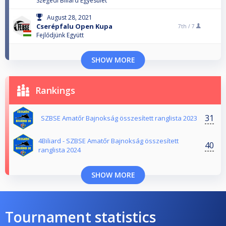
Szegedi Biliárd Egyesület
August 28, 2021
Cserépfalu Open Kupa
7th /
7
Fejlődjünk Együtt
SHOW MORE
Rankings
31
SZBSE Amatőr Bajnokság összesített ranglista 2023
4Biliard - SZBSE Amatőr Bajnokság összesített
40
ranglista 2024
SHOW MORE
Tournament statistics