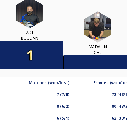
ADI
BOGDAN
MADALIN
GAL
Matches (won/lost)
Frames (won/los
7 (7/0)
72 (48/
8 (6/2)
80 (48/
6 (5/1)
62 (38/