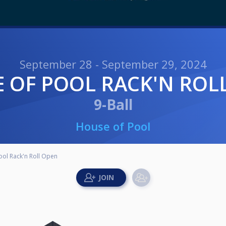
September 28 - September 29, 2024
E OF POOL RACK'N ROL
9-Ball
House of Pool
ool Rack'n Roll Open