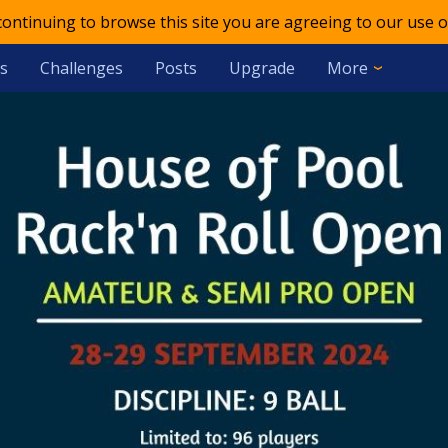
 continuing to browse this site you are agreeing to our use o
s
Challenges
Posts
Upgrade
More