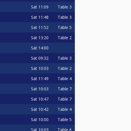
Sat
11:09
Table 3
Sat
11:48
Table 3
OLL OPEN
Sat
11:52
Table 5
be CONFIRMED in one of the
Sat
13:20
Table 2
Sat
14:00
Sat
09:32
Table 3
Sat
10:03
Table 2
Sat
11:49
Table 4
Sat
10:03
Table 7
ll be played race to 7. 1 ball on
Sat
10:47
Table 7
Sat
10:42
Table 4
Sat
10:00
Table 5
yers are required to check the
Sat
10:03
Table 6