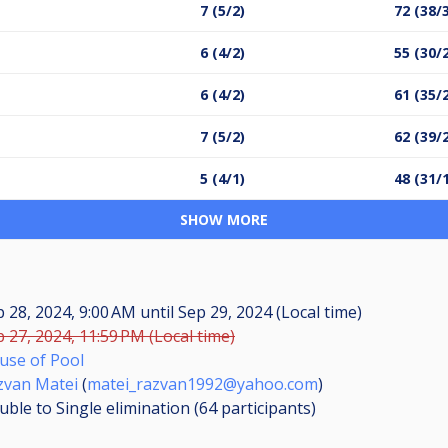
7 (5/2)
72 (38/
6 (4/2)
55 (30/
6 (4/2)
61 (35/
7 (5/2)
62 (39/
5 (4/1)
48 (31/
SHOW MORE
p 28, 2024, 9:00 AM
until
Sep 29, 2024 (Local time)
 27, 2024, 11:59 PM (Local time)
use of Pool
zvan Matei
(
matei_razvan1992@yahoo.com
)
ble to Single elimination (64
participants
)