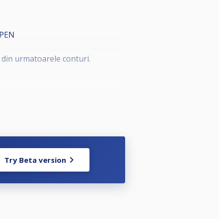
OPEN
 din urmatoarele conturi.
 simpla, primul la 7. Se pune bila 1
Try Beta version
 pot începe mai devreme. jucătorii