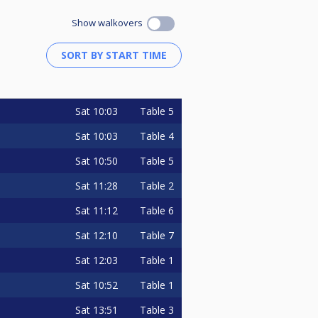
bligatia de a anunta fiecare
Show walkovers
e, al 2-lea frame, iar după 15
Sat
10:03
Table 5
EVOIE, CARE SE VA ANUNTA
Sat
10:03
Table 4
Sat
10:50
Table 5
Sat
11:28
Table 2
Sat
11:12
Table 6
i.
Sat
12:10
Table 7
ale jocului.
Sat
12:03
Table 1
Sat
10:52
Table 1
Sat
13:51
Table 3