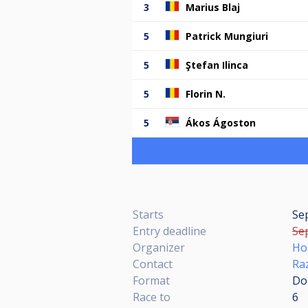
3
Marius Blaj
5
Patrick Mungiuri
5
Ştefan Ilinca
5
Florin N.
5
Ákos Ágoston
Starts
Se
Entry deadline
Sep
Organizer
Ho
Contact
Ra
Format
Dou
Race to
6