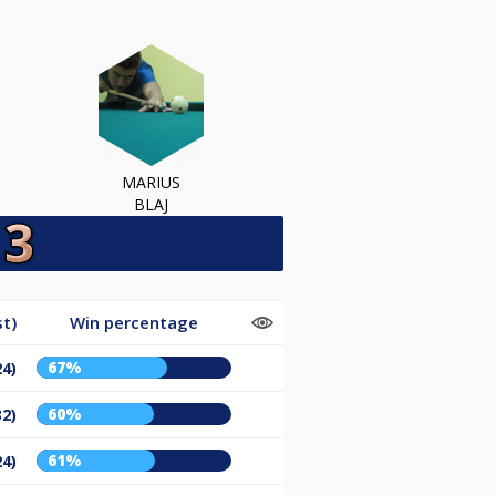
MARIUS
BLAJ
t)
Win percentage
67%
24)
60%
32)
61%
24)