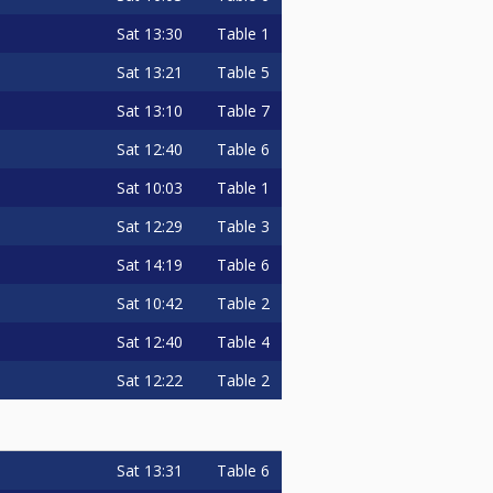
Sat
13:30
Table 1
does not have the obligation to
Sat
13:21
Table 5
Sat
13:10
Table 7
 10 minutes, the 2nd frame, and
Sat
12:40
Table 6
Sat
10:03
Table 1
Sat
12:29
Table 3
WHICH MUST BE NOTIFIED TO THE
Sat
14:19
Table 6
Sat
10:42
Table 2
Sat
12:40
Table 4
e rules.
Sat
12:22
Table 2
game
Sat
13:31
Table 6