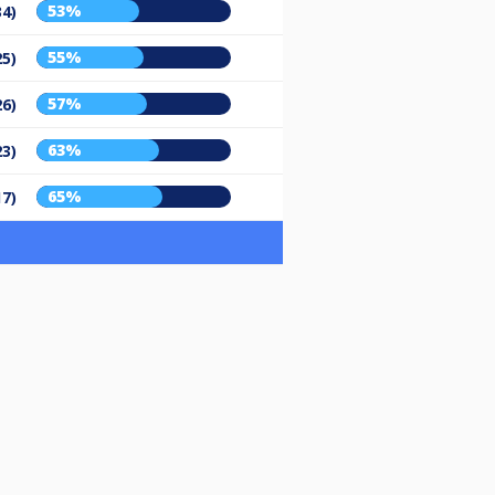
53%
34)
55%
25)
57%
26)
63%
23)
65%
17)