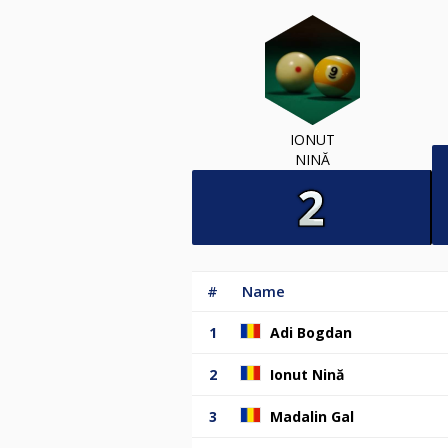
IONUT
NINĂ
#
Name
1
Adi Bogdan
2
Ionut Nină
3
Madalin Gal