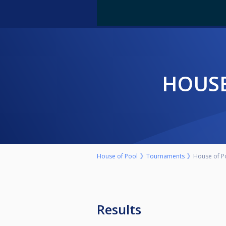
HOUS
House of Pool
Tournaments
House of P
Results