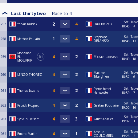
Last thirtytwo
Race to
4
Sat
Table
257
Yohan Kubiak
Paul Breleau
18:45
4
Sat
Table
Stephane
258
Matheo Poulain
DELANSAY
18:45
13
Mohamed
Sat
Table
259
EL
R1
Mickael Ladeveze
18:49
18
MOUKRIFI
Sat
Table
Maxime
260
LENZO THOREZ
Tiberghien
18:57
6
Sat
Table
Pierre henri
261
Thomas Lozano
Hanscotte
18:59
7
Sat
Table
262
Patrick Floquet
Gaëtan Populaire
19:00
16
Sat
Table
263
Sylvain Delsart
Gillet Anaclet
19:07
1
Sat
Table
Arnaud
264
Emeric Martin
COULOMBEL
19:26
2