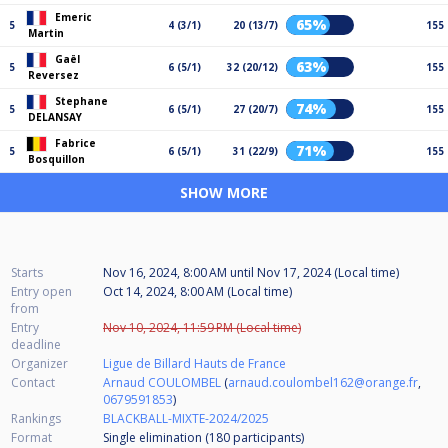
Emeric
65%
5
4 (3/1)
20 (13/7)
155
Martin
Gaël
63%
5
6 (5/1)
32 (20/12)
155
Reversez
Stephane
74%
5
6 (5/1)
27 (20/7)
155
DELANSAY
Fabrice
71%
5
6 (5/1)
31 (22/9)
155
Bosquillon
SHOW MORE
Starts
Nov 16, 2024, 8:00 AM
until
Nov 17, 2024 (Local time)
Entry open
Oct 14, 2024, 8:00 AM (Local time)
from
Entry
Nov 10, 2024, 11:59 PM (Local time)
deadline
Organizer
Ligue de Billard Hauts de France
Contact
Arnaud COULOMBEL
(
arnaud.coulombel162@orange.fr
,
0679591853
)
Rankings
BLACKBALL-MIXTE-2024/2025
Format
Single elimination (180
participants
)