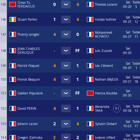
Sat
Table
Omar EL
145
Thomas Lozano
FERDAOUS
09:20
5
Sat
Table
146
Stuart Parker
nicolas hollner
09:25
12
Sat
Table
Mohammed
147
Thierry Lenglet
ACHAOU
09:37
11
Sat
JEAN CHARLES
148
Loïc Zuszek
DERLIQUE
09:30
Sat
Table
149
Patrick Floquet
Léa Clément
09:47
1
Sat
Table
150
Franck Basquin
Nathan BAJEUX
09:57
18
Sat
151
Gaëtan Populaire
Hamza Koubba
09:30
Sat
Table
Alexandra
152
David PERIN
R1
Steck
09:58
13
Sat
Table
153
Johann Lazier
Sylvain Delsart
10:03
17
Sat
Table
154
Gregori Zielinska
ludovic rifflart
10:04
20