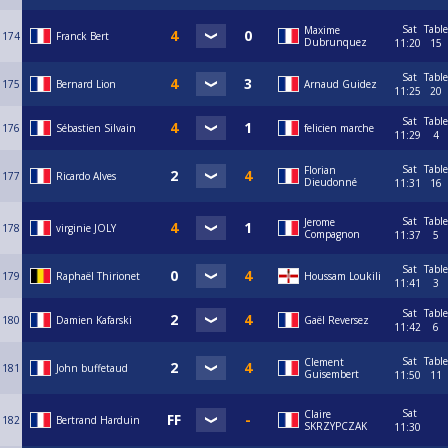
Sat
Table
Maxime
174
Franck Bert
Dubrunquez
11:20
15
Sat
Table
175
Bernard Lion
Arnaud Guidez
11:25
20
Sat
Table
176
Sébastien Silvain
felicien marche
11:29
4
Sat
Table
Florian
177
Ricardo Alves
Dieudonné
11:31
16
Sat
Table
Jerome
178
virginie JOLY
Compagnon
11:37
5
Sat
Table
179
Raphaël Thirionet
Houssam Loukili
11:41
3
Sat
Table
180
Damien Kafarski
Gaël Reversez
11:42
6
Sat
Table
Clement
181
John buffetaud
Guisembert
11:50
11
Sat
Claire
182
Bertrand Harduin
SKRZYPCZAK
11:30