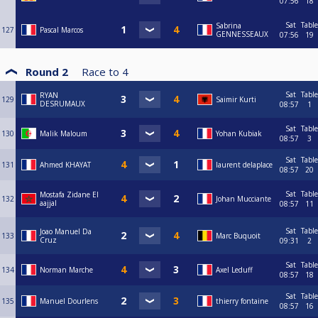
07:56
18
Sat
Table
Sabrina
127
Pascal Marcos
GENNESSEAUX
07:56
19
Round 2
Race to
4
Sat
Table
RYAN
129
Saimir Kurti
DESRUMAUX
08:57
1
Sat
Table
130
Malik Maloum
Yohan Kubiak
08:57
3
Sat
Table
131
Ahmed KHAYAT
laurent delaplace
08:57
20
Sat
Table
Mostafa Zidane El
132
Johan Mucciante
aajjal
08:57
11
Sat
Table
Joao Manuel Da
133
Marc Buquoit
Cruz
09:31
2
Sat
Table
134
Norman Marche
Axel Leduff
08:57
18
Sat
Table
135
Manuel Dourlens
thierry fontaine
08:57
16