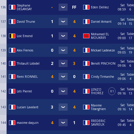
Sat
Table
Stephane
136
Eden Delilez
DELANSAY
08:59
6
Sat
Table
137
David Thune
Daniel Armant
09:14
15
Sat
Table
Mohamed EL
138
Loic Emond
MOUKRIFI
09:00
17
Sat
Table
139
Alex Frenois
Mickael Ladeveze
09:05
19
Sat
Table
140
Thibault Lobidel
Benoît PINCHON
09:06
6
Sat
Table
141
Remi RONNEL
Cindy Tirmarche
09:06
4
Sat
Table
LENZO
142
Léti Pierret
R1
THOREZ
09:16
13
Sat
Table
Maxime
143
Lucian Lavalard
Tiberghien
09:16
14
Sat
Table
FREDERIC
144
maxime daquin
SAVREUX
09:45
4