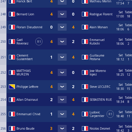
247
Franck Bert
Mathieu Merlin
17:54
7
Sat
Table
248
Bernard Lion
Rodrigue Florent
17:00
18
Sat
Table
249
Florian Dieudonné
Alain Morvan
18:06
6
Sat
Table
Gaël
Emmanuel
250
R1
Reversez
Kubicki
18:06
2
Sat
Table
Clement
Guillaume
251
Guisembert
Pestana
18:12
1
Sat
Table
MATTHIAS
Jose Moreno
252
MURZIN
lopez
18:25
12
Sat
Table
253
Philippe Lefévre
Steve LECLERC
18:30
15
Sat
Table
254
Allan Dhainaut
SEBASTIEN RUE
18:34
8
Sat
Table
Ludovic
255
Emmanuel Chivé
R1
Carpentier
18:40
11
Sat
Table
256
Bruno Baude
Nicolas Desmet
18:42
3