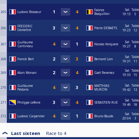
Sat
Table
Fabrice
265
Ludovic Brasseur
Bosquillon
19:13
5
Sat
Table
FREDERIC
266
Pierre DEBAETS
Demettre
19:23
12
Sat
Table
Guillaume
267
Nicolas Verquere
Cantineau
19:27
8
Sat
Table
268
Franck Bert
Bernard Lion
19:31
11
Sat
Table
269
Alain Morvan
Gaël Reversez
19:33
15
Sat
Table
Guillaume
MATTHIAS
270
Pestana
MURZIN
19:42
13
Sat
Table
271
Philippe Lefévre
SEBASTIEN RUE
19:49
18
Sat
Table
272
Ludovic Carpentier
Bruno Baude
20:04
3
Last sixteen
Race to
4