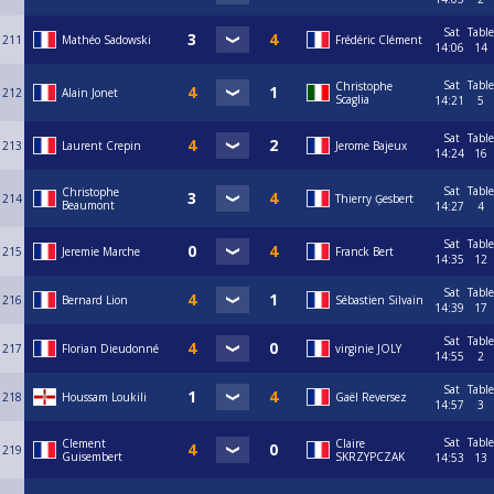
Sat
Table
211
Mathéo Sadowski
Frédéric Clément
14:06
14
Sat
Table
Christophe
212
Alain Jonet
Scaglia
14:21
5
Sat
Table
213
Laurent Crepin
Jerome Bajeux
14:24
16
Sat
Table
Christophe
214
Thierry Ģesbert
Beaumont
14:27
4
Sat
Table
215
Jeremie Marche
Franck Bert
14:35
12
Sat
Table
216
Bernard Lion
Sébastien Silvain
14:39
17
Sat
Table
217
Florian Dieudonné
virginie JOLY
14:55
2
Sat
Table
218
Houssam Loukili
Gaël Reversez
14:57
3
Sat
Table
Clement
Claire
219
Guisembert
SKRZYPCZAK
14:53
13