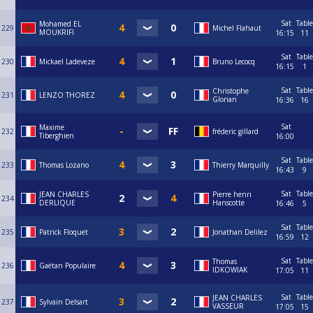
Sat
Table
Mohamed EL
229
Michel Flahaut
MOUKRIFI
16:15
11
Sat
Table
230
Mickael Ladeveze
Bruno Lecocq
16:15
1
Sat
Table
Christophe
231
LENZO THOREZ
Glorian
16:36
16
Sat
Maxime
232
fréderic gillard
Tiberghien
16:00
Sat
Table
233
Thomas Lozano
Thierry Marquilly
16:43
9
Sat
Table
JEAN CHARLES
Pierre henri
234
DERLIQUE
Hanscotte
16:46
5
Sat
Table
235
Patrick Floquet
Jonathan Delilez
16:59
12
Sat
Table
Thomas
236
Gaëtan Populaire
IDKOWIAK
17:05
11
Sat
Table
JEAN CHARLES
237
Sylvain Delsart
VASSEUR
17:05
15