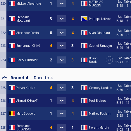
Sat
Table
MATTHIAS
220
Mickael Alexandre
MURZIN
15:15
1
Sat
Table
Stéphane
221
Philippe Lefévre
Mocquant
15:18
5
Sat
Table
222
Alexandre Fortin
Allan Dhainaut
15:20
12
Sat
Table
223
Emmanuel Chivé
Gabriel Sarrazyn
15:25
16
Sat
Table
Bruno
224
Garry Cuisinier
R1
Baude
15:43
15
Round 4
Race to
4
Sat
Table
225
Yohan Kubiak
Geoffrey Lavalard
15:50
4
Sat
Table
226
Ahmed KHAYAT
Paul Breleau
15:54
12
Sat
Table
227
Marc Buquoit
Matheo Poulain
15:55
2
Sat
Table
Stephane
228
Florent Martin
DELANSAY
16:03
13