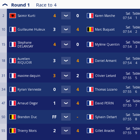
Round 1
Race to
4
Sat
Table
2
Saimir Kurti
Karen Marche
07:54
1
Sat
Table
10
Guillaume Huleux
Marc Buquoit
07:54
2
Sat
Table
Stephane
15
Mylène Quentin
DELANSAY
07:54
3
Sat
Table
Aurelien
18
Daniel Armant
RIQUOIR
07:54
4
Sat
Table
31
maxime daquin
Olivier Lietard
07:55
5
Sat
Table
34
Kyrian Vanneste
Thomas Lozano
07:55
6
Sat
Table
47
Arnaud Degor
David PERIN
07:55
7
Sat
Table
50
Brandon Duc
Sylvain Delsart
07:55
8
Sat
Table
55
Thierry Moris
Gillet Anaclet
07:55
9