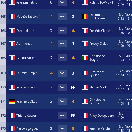
Sat
Table
164
valentin lietard
Roland FLAMENT
10:40
11
Sat
Table
Dominique
165
Mathéo Sadowski
Euphrosine
10:52
2
Sat
Table
166
David Martin
Frédéric Clément
10:56
18
Sat
Table
167
Alain Jonet
Freddy Oblet
11:00
19
Sat
Table
Christophe
168
Gérard Barré
Scaglia
11:03
17
Sat
Table
Emmanuel
169
Laurent Crepin
Quilan
11:04
12
Sat
Table
170
Jerome Bajeux
Nicolas Machu
11:07
1
Sat
Table
Christophe
171
Jeremie COLBE
Beaumont
11:08
1
Sat
172
Thierry Ģesbert
Andy Devogelaere
11:00
Sat
Table
173
francois gorguet
Jeremie Marche
11:15
13