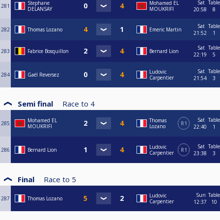
Sat
Table
Stephane
Mohamed EL
281
DELANSAY
MOUKRIFI
20:58
8
Sat
Table
282
Thomas Lozano
Emeric Martin
21:52
1
Sat
Table
283
Fabrice Bosquillon
Bernard Lion
22:19
5
Sat
Table
Ludovic
284
Gaël Reversez
Carpentier
21:54
3
Semi final
Race to
4
Sat
Table
Mohamed EL
Thomas
285
R1
MOUKRIFI
Lozano
22:40
1
Sat
Table
Ludovic
286
Bernard Lion
R1
Carpentier
23:38
3
Final
Race to
5
Sun
Table
Ludovic
287
Thomas Lozano
Carpentier
12:37
10