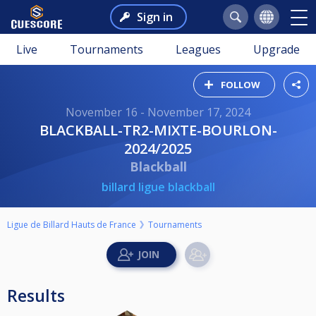
Sign in
Live
Tournaments
Leagues
Upgrade
FOLLOW
November 16 - November 17, 2024
BLACKBALL-TR2-MIXTE-BOURLON-
2024/2025
Blackball
billard ligue blackball
Ligue de Billard Hauts de France
Tournaments
Results