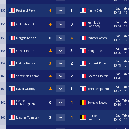
Sat
Table
155
Reginald Pavy
Jimmy Bidal
10:12
15
Sat
Table
Jean louis
156
Gillet Anaclet
Pontlevoy
10:14
19
Sat
Table
157
Morgan Rebisz
françois loosen
10:15
12
Sat
Table
158
Olivier Penin
Andy Gilles
10:20
5
Sat
Table
159
Mathis Rebisz
Laurent Potier
10:19
3
Sat
Table
160
Sébastien Capron
Gaetan Chartrel
10:20
16
Sat
Table
161
David Guffroy
John Lempereur
10:27
6
Sat
Table
Céline
162
Bernard Neves
HENNEQUART
10:39
4
Sat
Table
Fabrice
163
Maxime Tomezak
Bosquillon
10:40
14