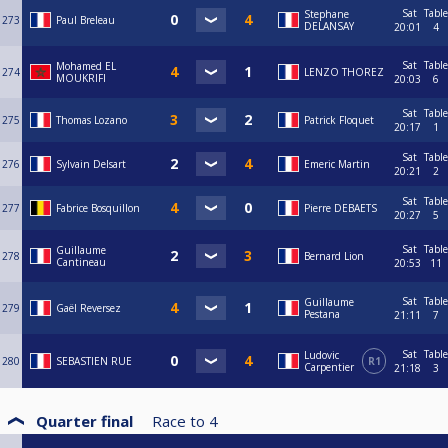
Sat
Table
Stephane
273
Paul Breleau
DELANSAY
20:01
4
Sat
Table
Mohamed EL
274
LENZO THOREZ
MOUKRIFI
20:03
6
Sat
Table
275
Thomas Lozano
Patrick Floquet
20:17
1
Sat
Table
276
Sylvain Delsart
Emeric Martin
20:21
2
Sat
Table
277
Fabrice Bosquillon
Pierre DEBAETS
20:27
5
Sat
Table
Guillaume
278
Bernard Lion
Cantineau
20:53
11
Sat
Table
Guillaume
279
Gaël Reversez
Pestana
21:11
7
Sat
Table
Ludovic
280
SEBASTIEN RUE
R1
Carpentier
21:18
3
Quarter final
Race to
4