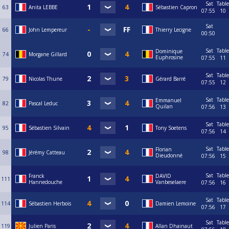
Sat
Table
63
Anita LEBBE
Sébastien Capron
07:55
10
Sat
66
John Lempereur
Thierry Lecigne
00:50
Sat
Table
Dominique
74
Morgane Gillard
Euphrosine
07:55
11
Sat
Table
79
Nicolas Thune
Gérard Barré
07:55
12
Sat
Table
Emmanuel
82
Pascal Leduc
Quilan
07:56
13
Sat
Table
95
Sébastien Silvain
Tony Soetens
07:56
14
Sat
Table
Florian
98
Jérémy Catteau
Dieudonné
07:56
15
Sat
Table
Franck
DAVID
111
Hannedouche
Vanbeselaere
07:56
16
Sat
Table
114
Sébastien Herbois
Damien Lemoine
07:56
17
Sat
Table
119
Julien Paris
Allan Dhainaut