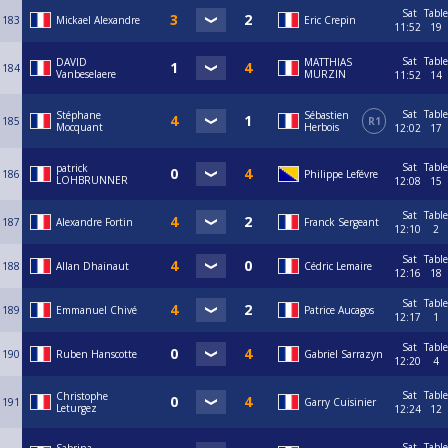
Sat
Table
183
Mickael Alexandre
Eric Crepin
11:52
19
Sat
Table
DAVID
MATTHIAS
184
Vanbeselaere
MURZIN
11:52
14
Sat
Table
Stéphane
Sébastien
185
R1
Mocquant
Herbois
12:02
17
Sat
Table
patrick
186
Philippe Lefévre
LOHBRUNNER
12:08
15
Sat
Table
187
Alexandre Fortin
Franck Sergeant
12:10
2
Sat
Table
188
Allan Dhainaut
Cédric Lemaire
12:16
18
Sat
Table
189
Emmanuel Chivé
Patrice Aucagos
12:17
1
Sat
Table
190
Ruben Hanscotte
Gabriel Sarrazyn
12:20
4
Sat
Table
Christophe
191
Garry Cuisinier
Leturgez
12:24
12
Sat
Table