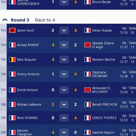
Sabrina
192
Bruno Baude
GENNESSEAUX
12:25
3
Round 3
Race to
4
Sat
Table
193
Saimir Kurti
Yohan Kubiak
12:35
20
Sat
Table
Mostafa Zidane
194
Ahmed KHAYAT
El aajjal
12:37
13
Sat
Table
195
Marc Buquoit
Norman Marche
12:37
14
Sat
Table
Stephane
196
thierry fontaine
DELANSAY
12:38
6
Sat
Table
Mohamed EL
197
Daniel Armant
MOUKRIFI
12:50
5
Sat
Table
198
Mickael Ladeveze
Benoît PINCHON
12:53
16
Sat
Table
199
Remi RONNEL
LENZO THOREZ
12:53
4
Sat
Table
Maxime
200
maxime daquin
Tiberghien
13:14
2