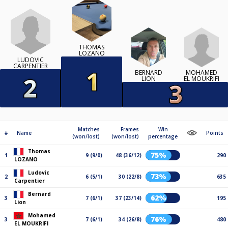
THOMAS
LOZANO
LUDOVIC
CARPENTIER
MOHAMED
BERNARD
EL MOUKRIFI
LION
Matches
Frames
Win
#
Name
Points
(won/lost)
(won/lost)
percentage
Thomas
75%
1
9 (9/0)
48 (36/12)
290
LOZANO
Ludovic
73%
2
6 (5/1)
30 (22/8)
635
Carpentier
Bernard
62%
3
7 (6/1)
37 (23/14)
195
Lion
Mohamed
76%
3
7 (6/1)
34 (26/8)
480
EL MOUKRIFI