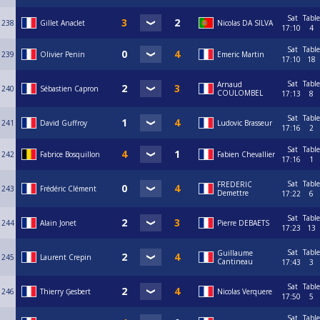
Sat
Table
238
Gillet Anaclet
Nicolas DA SILVA
17:10
4
Sat
Table
239
Olivier Penin
Emeric Martin
17:10
18
Sat
Table
Arnaud
240
Sébastien Capron
COULOMBEL
17:13
8
Sat
Table
241
David Guffroy
Ludovic Brasseur
17:16
2
Sat
Table
242
Fabrice Bosquillon
Fabien Chevallier
17:16
1
Sat
Table
FREDERIC
243
Frédéric Clément
Demettre
17:22
6
Sat
Table
244
Alain Jonet
Pierre DEBAETS
17:23
13
Sat
Table
Guillaume
245
Laurent Crepin
Cantineau
17:43
3
Sat
Table
246
Thierry Ģesbert
Nicolas Verquere
17:50
5
Sat
Table