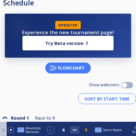
Schedule
UPDATED
Experience the new tournament page!
Try Beta version
FLOWCHART
Show walkovers
Round 1
Race to
9
F
Alexandros
2
L
Sotiris Nastos
Manousis
19