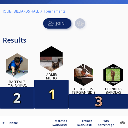
JOUET BILLIARDS HALL
Tournaments
Results
ADMIR
MUHO
ΒΑΓΓΈΛΗΣ
ΦΑΤΟΎΡΟΣ
GRHGORHS
LEONIDAS
TSIRGIANNIDIS
BAKOLAS
Matches
Frames
Win
#
Name
(won/lost)
(won/lost)
percentage