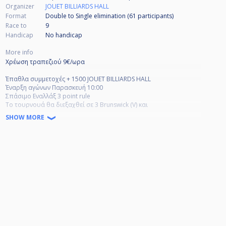
Organizer
JOUET BILLIARDS HALL
Format
Double to Single elimination (61
participants
)
Race to
9
Handicap
No handicap
More info
Χρέωση τραπεζιού 9€/ωρα
Έπαθλα συμμετοχές + 1500 JOUET BILLIARDS HALL
Έναρξη αγώνων Παρασκευή 10:00
Σπάσιμο Εναλλάξ 3 point rule
Το τουρνουά θα διεξαχθεί σε 3 Brunswick (V) και
4 dynamic (II) με τσόχες CPBA Competition και μπάλες aramith black
SHOW MORE
Ο γύρος των ηττημένων θα είναι στα 9
Επίσημη ενδυμασία 16αδα
B 60
C 40
D 20
ST -
48 players 1000
32 players 700