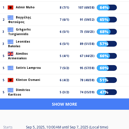
64%
Admir Muho
1
8 (7/1)
107 (69/38)
Βαγγέλης
65%
2
7 (6/1)
91 (59/32)
Φατούρος
Grhgorhs
68%
3
6 (5/1)
73 (50/23)
Tsirgiannidis
Leonidas
57%
3
6 (5/1)
89 (51/38)
Bakolas
Aimilios
66%
5
5 (4/1)
67 (44/23)
Armeniakos
60%
Sotiris Lamprou
5
7 (5/2)
95 (57/38)
51%
Klinton Osmani
5
6 (4/2)
78 (40/38)
Dimitrios
47%
5
5 (3/2)
74 (35/39)
Karitsos
SHOW MORE
Starts
Sep 5, 2025, 10:00 AM
until
Sep 7, 2025 (Local time)