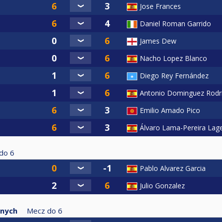
Jose Frances
Daniel Roman Garrido
James Dew
Nacho Lopez Blanco
Diego Rey Fernández
Antonio Dominguez Rodr
Emilio Amado Pico
Álvaro Lama-Pereira Lag
do
6
Pablo Alvarez Garcia
Julio Gonzalez
anych
Mecz do
6