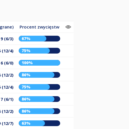
egrane)
Procent zwycięstw
67%
9 (6/3)
75%
 (12/4)
100%
6 (6/0)
86%
 (12/2)
75%
 (12/4)
86%
7 (6/1)
86%
 (12/2)
63%
 (12/7)