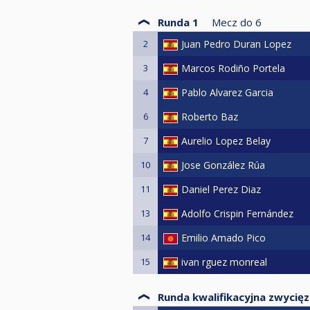
Runda 1
Mecz do
6
2
Juan Pedro Duran Lopez
3
Marcos Rodiño Portela
4
Pablo Alvarez Garcia
6
Roberto Baz
7
Aurelio Lopez Belay
10
Jose González Rúa
11
Daniel Perez Diaz
13
Adolfo Crispin Fernández
14
Emilio Amado Pico
15
ivan rguez monreal
Runda kwalifikacyjna zwycię