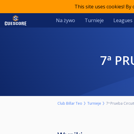
This site uses cookies! By
Na żywo
Turnieje
Leagues
7ª P
Club Billar Teo
Turnieje
7ª Prueba Circui