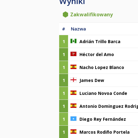
Wyniki
Zakwalifikowany
#
Nazwa
1
Adrián Trillo Barca
1
Héctor del Amo
1
Nacho Lopez Blanco
1
James Dew
1
Luciano Novoa Conde
1
Antonio Dominguez Rodri
1
Diego Rey Fernández
1
Marcos Rodiño Portela