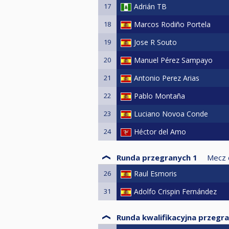
17
Adrián TB
18
Marcos Rodiño Portela
19
Jose R Souto
20
Manuel Pérez Sampayo
21
Antonio Perez Arias
22
Pablo Montaña
23
Luciano Novoa Conde
24
Héctor del Amo
Runda przegranych 1
Mecz 
26
Raul Esmoris
31
Adolfo Crispin Fernández
Runda kwalifikacyjna przegr