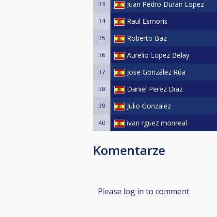
33
Juan Pedro Duran Lopez
34
Raul Esmoris
35
Roberto Baz
36
Aurelio Lopez Belay
37
Jose González Rúa
38
Daniel Perez Diaz
39
Julio Gonzalez
40
ivan rguez monreal
Komentarze
Please log in to comment