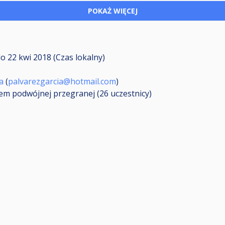
POKAŻ WIĘCEJ
do
22 kwi 2018 (Czas lokalny)
a
(
palvarezgarcia@hotmail.com
)
mem podwójnej przegranej (26
uczestnicy
)