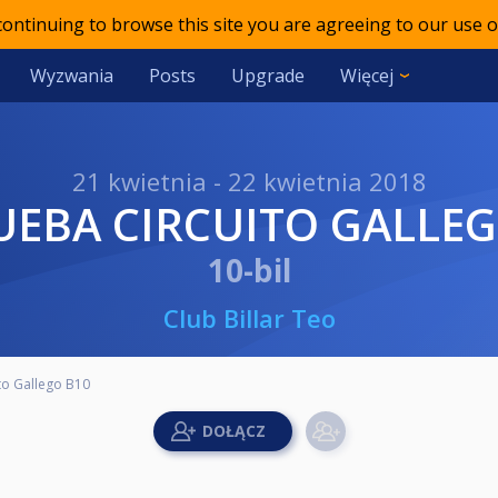
 continuing to browse this site you are agreeing to our use o
Wyzwania
Posts
Upgrade
Więcej
21 kwietnia - 22 kwietnia 2018
RUEBA CIRCUITO GALLE
10-bil
Club Billar Teo
to Gallego B10