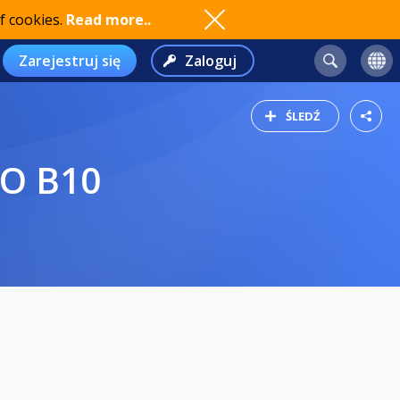
f cookies.
Read more..
Zarejestruj się
Zaloguj
ŚLEDŹ
GO B10