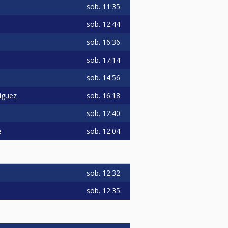
sob.
11:35
sob.
12:44
sob.
16:36
sob.
17:14
sob.
14:56
sob.
16:18
iguez
sob.
12:40
sob.
12:04
e
sob.
12:32
sob.
12:35