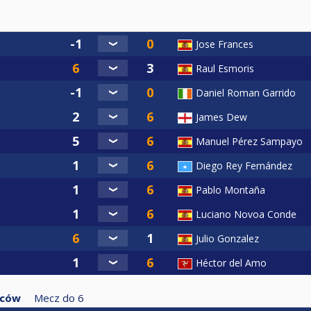
Jose Frances
Raul Esmoris
Daniel Roman Garrido
James Dew
Manuel Pérez Sampayo
Diego Rey Fernández
Pablo Montaña
Luciano Novoa Conde
Julio Gonzalez
Héctor del Amo
zców
Mecz do
6