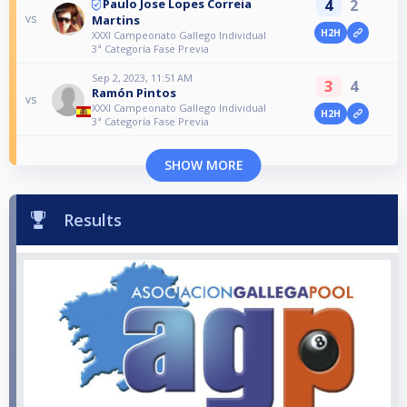
4
2
Paulo Jose Lopes Correia
vs
Martins
H2H
XXXI Campeonato Gallego Individual
3ª Categoría Fase Previa
Sep 2, 2023, 11:51 AM
3
4
Ramón Pintos
vs
XXXI Campeonato Gallego Individual
H2H
3ª Categoría Fase Previa
SHOW MORE
Results