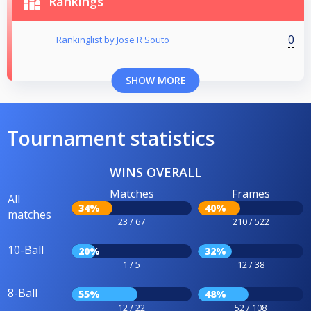
Rankings
0
Rankinglist by Jose R Souto
SHOW MORE
Tournament statistics
WINS OVERALL
Matches
Frames
All
34%
40%
matches
23 / 67
210 / 522
10-Ball
20%
32%
1 / 5
12 / 38
8-Ball
55%
48%
12 / 22
52 / 108