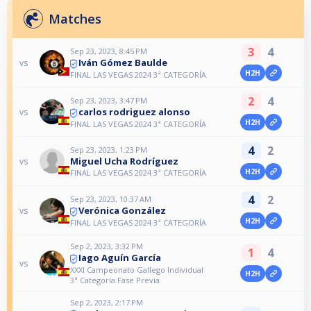
Matches
3
4
Sep 23, 2023, 8:45 PM
Iván Gómez Baulde
vs
H2H
FINAL LAS VEGAS 2024 3ª CATEGORÍA
2
4
Sep 23, 2023, 3:47 PM
carlos rodriguez alonso
vs
H2H
FINAL LAS VEGAS 2024 3ª CATEGORÍA
4
2
Sep 23, 2023, 1:23 PM
Miguel Ucha Rodríguez
vs
H2H
FINAL LAS VEGAS 2024 3ª CATEGORÍA
4
2
Sep 23, 2023, 10:37 AM
Verónica González
vs
H2H
FINAL LAS VEGAS 2024 3ª CATEGORÍA
Sep 2, 2023, 3:32 PM
1
4
Iago Aguín García
vs
XXXI Campeonato Gallego Individual
H2H
3ª Categoría Fase Previa
Sep 2, 2023, 2:17 PM