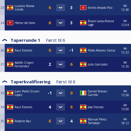
lør.
Luciano Novoa
23
Emilio Amado Pico
Conde
12:40
lør.
Álvaro Lama-Pereira
24
Héctor del Amo
Lage
12:04
Taperrunde 1
Først til
6
lør.
26
Raul Esmoris
Pablo Alvarez Garcia
12:32
lør.
Adolfo Crispin
31
Julio Gonzalez
Fernández
12:35
Taperkvalifisering
Først til
6
lør.
Juan Pedro Duran
Daniel Roman
33
Lopez
Garrido
13:58
lør.
34
Raul Esmoris
Jose Frances
13:00
lør.
Manuel Pérez
35
Roberto Baz
Sampayo
18:12