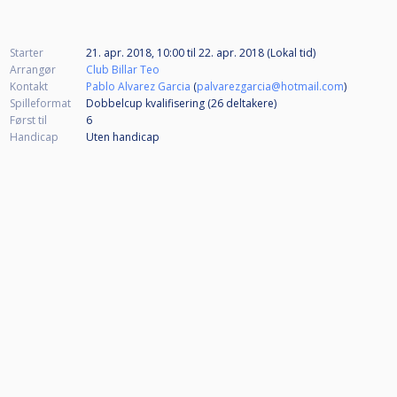
Starter
21. apr. 2018, 10:00
til
22. apr. 2018 (Lokal tid)
Arrangør
Club Billar Teo
Kontakt
Pablo Alvarez Garcia
(
palvarezgarcia@hotmail.com
)
Spilleformat
Dobbelcup kvalifisering (26
deltakere
)
Først til
6
Handicap
Uten handicap