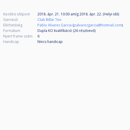
Kezdési időpont
2018. ápr. 21. 10:00
amíg
2018. ápr. 22. (Helyi idő)
Szervező
Club Billar Teo
Elérhetőség
Pablo Alvarez Garcia
(
palvarezgarcia@hotmail.com
)
Formátum
Dupla KO kvalifikáció (26
résztvevő
)
Nyert frame szám
6
Handicap
Nincs handicap