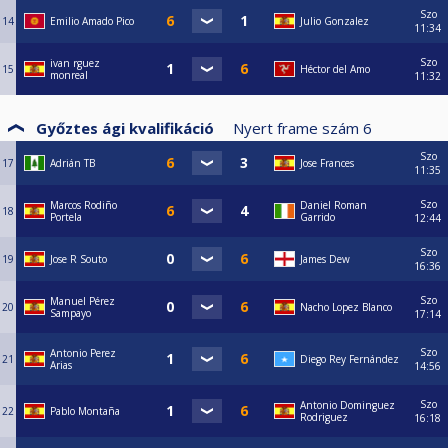
Szo
14
Emilio Amado Pico
Julio Gonzalez
11:34
Szo
ivan rguez
15
Héctor del Amo
monreal
11:32
Győztes ági kvalifikáció
Nyert frame szám
6
Szo
17
Adrián TB
Jose Frances
11:35
Szo
Marcos Rodiño
Daniel Roman
18
Portela
Garrido
12:44
Szo
19
Jose R Souto
James Dew
16:36
Szo
Manuel Pérez
20
Nacho Lopez Blanco
Sampayo
17:14
Szo
Antonio Perez
21
Diego Rey Fernández
Arias
14:56
Szo
Antonio Dominguez
22
Pablo Montaña
Rodriguez
16:18