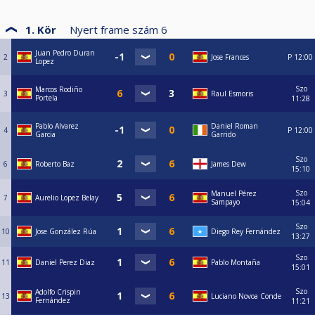
1. Kör
Nyert frame szám
6
Juan Pedro Duran
2
Jose Frances
P
12:00
Lopez
Szo
Marcos Rodiño
3
Raul Esmoris
Portela
11:28
Pablo Alvarez
Daniel Roman
4
P
12:00
Garcia
Garrido
Szo
6
Roberto Baz
James Dew
15:10
Szo
Manuel Pérez
7
Aurelio Lopez Belay
Sampayo
15:04
Szo
10
Jose González Rúa
Diego Rey Fernández
13:27
Szo
11
Daniel Perez Diaz
Pablo Montaña
15:01
Szo
Adolfo Crispin
13
Luciano Novoa Conde
Fernández
11:21