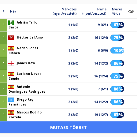
Mérkőzés
Frame
Nyerés
#
Név
(nyert/vesztett)
(nyert/vesztett)
%-ban
Adrián Trillo
67%
1
1 (1/0)
9 (6/3)
Barca
75%
Héctor del Amo
1
2 (2/0)
16 (12/4)
Nacho Lopez
100%
1
1 (1/0)
6 (6/0)
Blanco
86%
James Dew
1
2 (2/0)
14 (12/2)
Luciano Novoa
75%
1
2 (2/0)
16 (12/4)
Conde
Antonio
86%
1
1 (1/0)
7 (6/1)
Dominguez Rodriguez
Diego Rey
86%
1
2 (2/0)
14 (12/2)
Fernández
Marcos Rodiño
63%
1
2 (2/0)
19 (12/7)
Portela
MUTASS TÖBBET