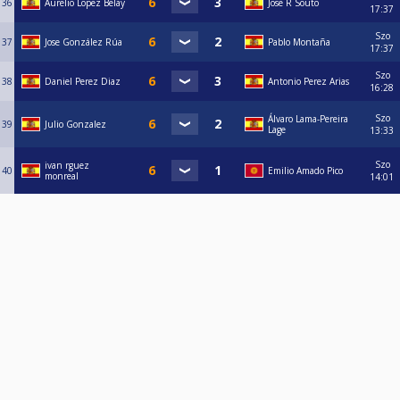
36
Aurelio Lopez Belay
Jose R Souto
17:37
Szo
37
Jose González Rúa
Pablo Montaña
17:37
Szo
38
Daniel Perez Diaz
Antonio Perez Arias
16:28
Szo
Álvaro Lama-Pereira
39
Julio Gonzalez
Lage
13:33
Szo
ivan rguez
40
Emilio Amado Pico
monreal
14:01