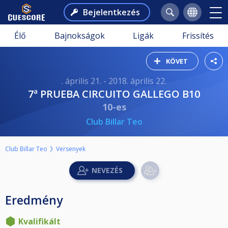
Bejelentkezés
Élő
Bajnokságok
Ligák
Frissítés
KÖVET
. április 21. - 2018. április 22.
7ª PRUEBA CIRCUITO GALLEGO B10
10-es
Club Billar Teo
Club Billar Teo
Versenyek
Eredmény
Kvalifikált