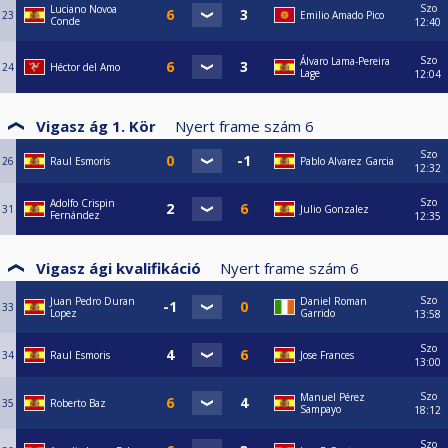
Szo
Luciano Novoa
23
Emilio Amado Pico
Conde
12:40
Szo
Álvaro Lama-Pereira
24
Héctor del Amo
Lage
12:04
Vigasz ág 1. Kör
Nyert frame szám
6
Szo
26
Raul Esmoris
Pablo Alvarez Garcia
12:32
Szo
Adolfo Crispin
31
Julio Gonzalez
Fernández
12:35
Vigasz ági kvalifikáció
Nyert frame szám
6
Szo
Juan Pedro Duran
Daniel Roman
33
Lopez
Garrido
13:58
Szo
34
Raul Esmoris
Jose Frances
13:00
Szo
Manuel Pérez
35
Roberto Baz
Sampayo
18:12
Szo