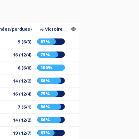
nées/perdues)
% Victoire
67%
9 (6/3)
75%
16 (12/4)
100%
6 (6/0)
86%
14 (12/2)
75%
16 (12/4)
86%
7 (6/1)
86%
14 (12/2)
63%
19 (12/7)