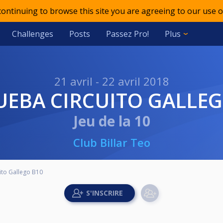
 continuing to browse this site you are agreeing to our use o
Challenges
Posts
Passez Pro!
Plus
21 avril - 22 avril 2018
RUEBA CIRCUITO GALLE
Jeu de la 10
Club Billar Teo
ito Gallego B10