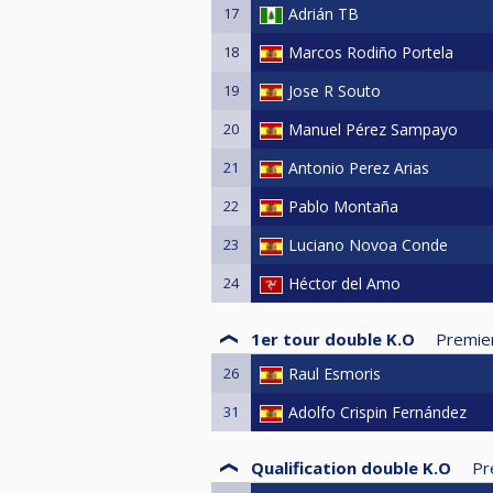
17
Adrián TB
18
Marcos Rodiño Portela
19
Jose R Souto
20
Manuel Pérez Sampayo
21
Antonio Perez Arias
22
Pablo Montaña
23
Luciano Novoa Conde
24
Héctor del Amo
1er tour double K.O
Premie
26
Raul Esmoris
31
Adolfo Crispin Fernández
Qualification double K.O
Pr