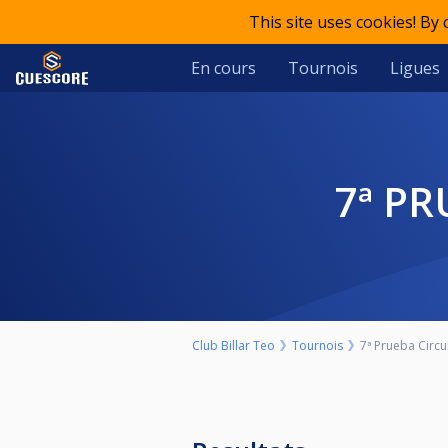
This site uses cookies! By
En cours
Tournois
Ligues
7ª P
Club Billar Teo
Tournois
7ª Prueba Circu