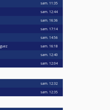
sam.
11:35
sam.
12:44
sam.
16:36
sam.
17:14
sam.
14:56
sam.
16:18
iguez
sam.
12:40
sam.
12:04
sam.
12:32
sam.
12:35