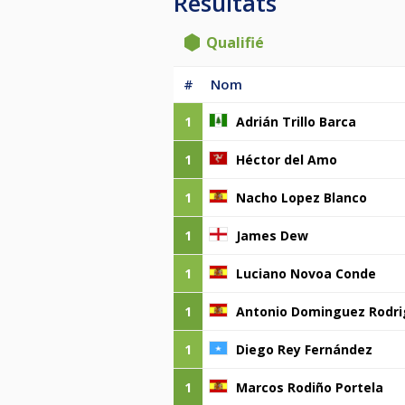
Resultats
Qualifié
#
Nom
1
Adrián Trillo Barca
1
Héctor del Amo
1
Nacho Lopez Blanco
1
James Dew
1
Luciano Novoa Conde
1
Antonio Dominguez Rodr
1
Diego Rey Fernández
1
Marcos Rodiño Portela