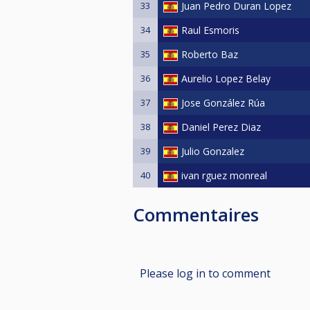
33
Juan Pedro Duran Lopez
34
Raul Esmoris
35
Roberto Baz
36
Aurelio Lopez Belay
37
Jose González Rúa
38
Daniel Perez Diaz
39
Julio Gonzalez
40
ivan rguez monreal
Commentaires
Please log in to comment