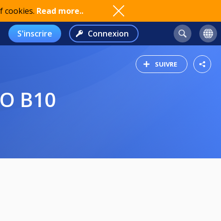
f cookies.
Read more..
S'inscrire
Connexion
SUIVRE
GO B10