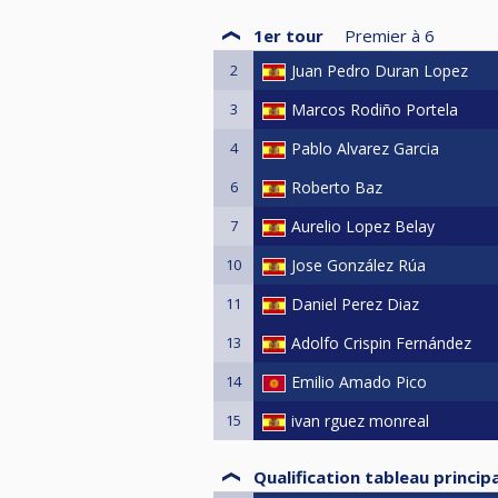
1er tour
Premier à
6
2
Juan Pedro Duran Lopez
3
Marcos Rodiño Portela
4
Pablo Alvarez Garcia
6
Roberto Baz
7
Aurelio Lopez Belay
10
Jose González Rúa
11
Daniel Perez Diaz
13
Adolfo Crispin Fernández
14
Emilio Amado Pico
15
ivan rguez monreal
Qualification tableau principa