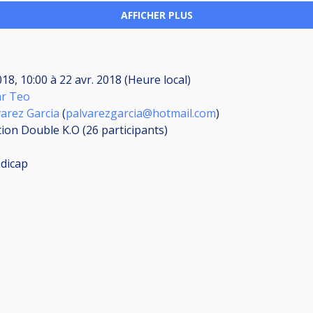
AFFICHER PLUS
018, 10:00
à
22 avr. 2018 (Heure local)
ar Teo
varez Garcia
(
palvarezgarcia@hotmail.com
)
ation Double K.O (26
participants
)
dicap