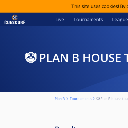
This site uses cookies! By
Live
Tournaments
League
🤡 PLAN B HOUSE
Plan B
Tournaments
🤡 Plan B house tou