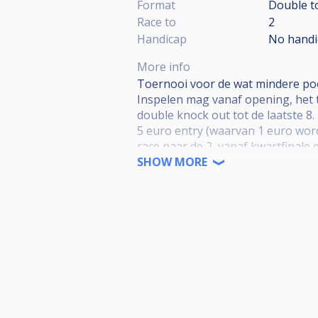
Format
Double to
Race to
2
Handicap
No handi
More info
Toernooi voor de wat mindere poo
Inspelen mag vanaf opening, het t
double knock out tot de laatste 8.
5 euro entry (waarvan 1 euro word
race naar de 2, vanaf kwartfinale 
Finaledag ranking nog te bepalen
SHOW MORE
top 40 mag meedoen aan de finale 
in het hoogseizoen en grote drukt
In het laagseizoen max 40 man.
koppelen mag maar ranking punte
Houdt er rekening mee dat je op ti