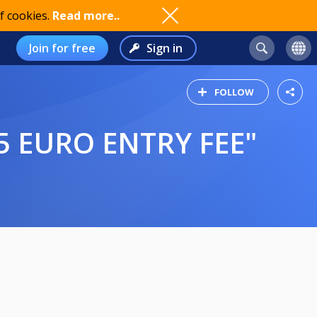
f cookies.
Read more..
Join for free
Sign in
FOLLOW
5 EURO ENTRY FEE"