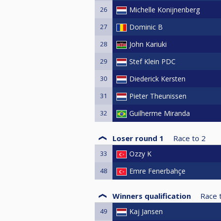
26
Michelle Konijnenberg
27
Dominic B
28
John Kariuki
29
Stef Klein PDC
30
Diederick Kersten
31
Pieter Theunissen
32
Guilherme Miranda
Loser round 1
Race to
2
33
Ozzy K
48
Emre Fenerbahçe
Winners qualification
Race 
49
Kaj Jansen