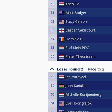
50
Theo Tol
51
Matt Bodger
52
Stacy Carson
53
Casper Caldecourt
54
Dominic B
55
Stef Klein PDC
56
Pieter Theunissen
Loser round 2
Race to
2
58
jan rotteveel
59
John Kariuki
60
Michelle Konijnenberg
61
Eve Hoongrajok
62
Sarah McLean