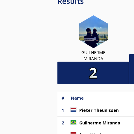
Results
GUILHERME
MIRANDA
#
Name
1
Pieter Theunissen
2
Guilherme Miranda