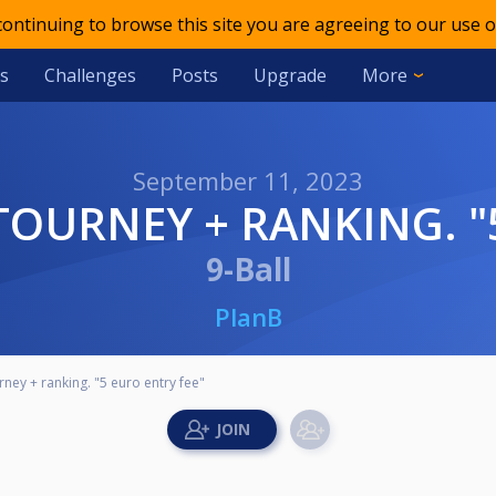
 continuing to browse this site you are agreeing to our use o
s
Challenges
Posts
Upgrade
More
September 11, 2023
 TOURNEY + RANKING. "
9-Ball
PlanB
rney + ranking. "5 euro entry fee"