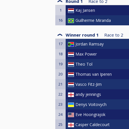
Round 1
Race to
2
1
Kaj Jansen
16
Guilherme Miranda
Winner round 1
Race to
2
17
Jordan Ramsay
18
Max Power
19
Theo Tol
20
Thomas van Iperen
21
Vasco Fitz-Jim
22
andy jennings
23
Denys Voitovych
24
Eve Hoongrajok
25
Casper Caldecourt