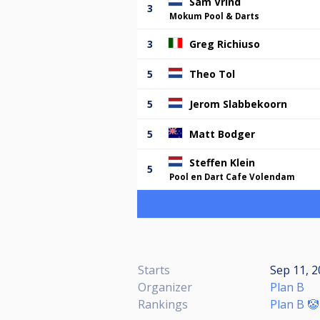
Sam Vrind
3
Mokum Pool & Darts
3
Greg Richiuso
5
Theo Tol
5
Jerom Slabbekoorn
5
Matt Bodger
Steffen Klein
5
Pool en Dart Cafe Volendam
Starts
Sep 11, 2
Organizer
Plan B
Rankings
Plan B 🤡