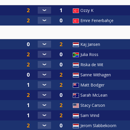
Ozzy K
Emre Fenerbahçe
Kaj Jansen
Julia Ross
Riska de Wit
Sanne Withagen
Matt Bodger
Sarah McLean
Stacy Carson
Sam Vrind
Jerom Slabbekoorn