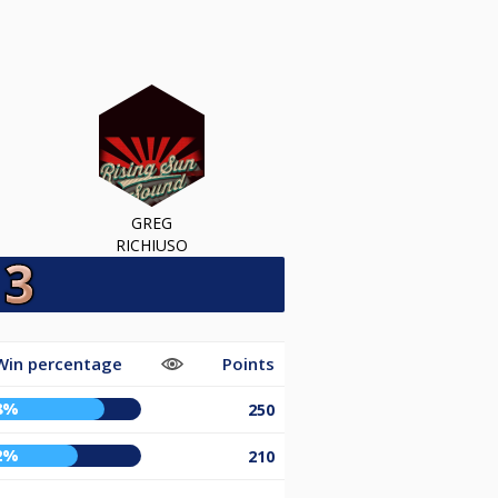
GREG
RICHIUSO
Win percentage
Points
8%
250
2%
210