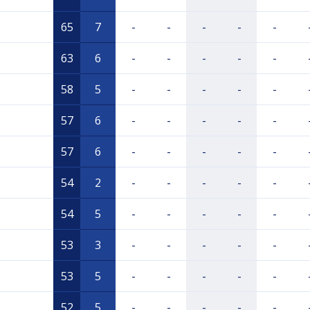
65
7
-
-
-
-
-
63
6
-
-
-
-
-
58
5
-
-
-
-
-
57
6
-
-
-
-
-
57
6
-
-
-
-
-
54
2
-
-
-
-
-
54
5
-
-
-
-
-
53
3
-
-
-
-
-
53
5
-
-
-
-
-
52
5
-
-
-
-
-