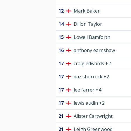
12
Mark Baker
14
Dillon Taylor
15
Lowell Bamforth
16
anthony earnshaw
17
craig edwards +2
17
daz shorrock +2
17
lee farrer +4
17
lewis audin +2
21
Alister Cartwright
21
Leigh Greenwood