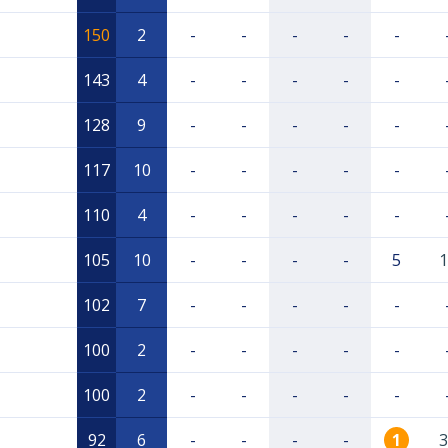
150
2
-
-
-
-
-
143
4
-
-
-
-
-
128
9
-
-
-
-
-
117
10
-
-
-
-
-
110
4
-
-
-
-
-
105
10
-
-
-
-
5
1
102
7
-
-
-
-
-
100
2
-
-
-
-
-
100
2
-
-
-
-
-
92
6
-
-
-
-
1
3