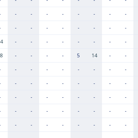
-
-
-
-
-
-
-
-
-
-
-
-
-
-
-
-
-
-
-
-
-
-
-
-
-
-
-
4
-
-
-
-
-
-
-
-
8
-
-
-
-
5
14
-
-
-
-
-
-
-
-
-
-
-
-
-
-
-
-
-
-
-
-
-
-
-
-
-
-
-
-
-
-
-
-
-
-
-
-
-
-
-
-
-
-
-
-
-
-
-