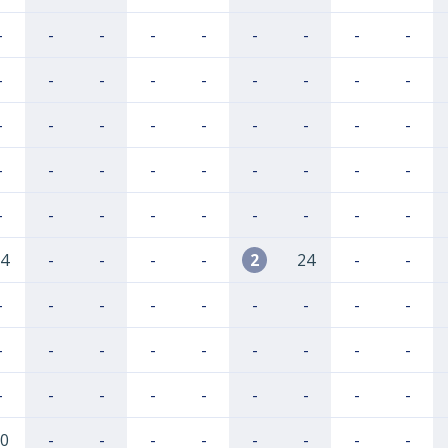
-
-
-
-
-
-
-
-
-
-
-
-
-
-
-
-
-
-
-
-
-
-
-
-
-
-
-
-
-
-
-
-
-
-
-
-
-
-
-
-
-
-
-
-
-
4
-
-
-
-
2
24
-
-
-
-
-
-
-
-
-
-
-
-
-
-
-
-
-
-
-
-
-
-
-
-
-
-
-
-
-
0
-
-
-
-
-
-
-
-