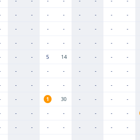
-
-
-
-
-
-
-
-
-
-
-
-
-
-
-
-
-
-
-
-
-
-
-
-
-
-
-
-
-
-
-
-
-
-
-
-
-
-
-
5
14
-
-
-
-
-
-
-
-
-
-
-
-
-
-
-
-
-
-
-
-
-
-
-
-
-
1
30
-
-
-
-
-
-
-
-
-
-
-
-
-
-
-
-
-
-
-
-
-
-