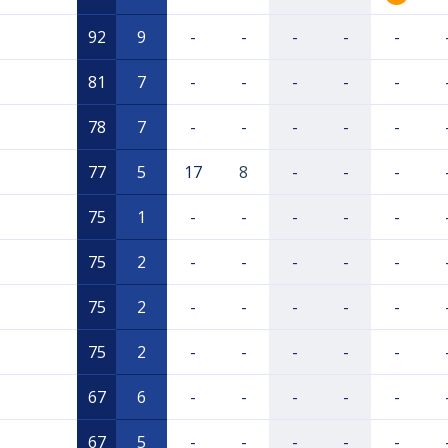
92
9
-
-
-
-
-
81
7
-
-
-
-
-
78
7
-
-
-
-
-
77
5
17
8
-
-
-
75
1
-
-
-
-
-
75
2
-
-
-
-
-
75
2
-
-
-
-
-
75
2
-
-
-
-
-
67
6
-
-
-
-
-
67
5
-
-
-
-
-