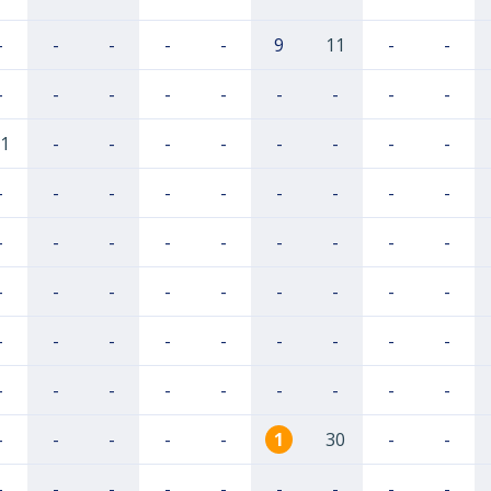
-
-
-
-
-
9
11
-
-
-
-
-
-
-
-
-
-
-
1
-
-
-
-
-
-
-
-
-
-
-
-
-
-
-
-
-
-
-
-
-
-
-
-
-
-
-
-
-
-
-
-
-
-
-
-
-
-
-
-
-
-
-
-
-
-
-
-
-
-
-
-
-
-
-
-
-
-
1
30
-
-
-
-
-
-
-
-
-
-
-