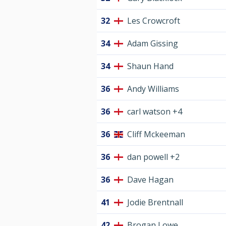
32
Les Crowcroft
34
Adam Gissing
34
Shaun Hand
36
Andy Williams
36
carl watson +4
36
Cliff Mckeeman
36
dan powell +2
36
Dave Hagan
41
Jodie Brentnall
42
Brogan Lowe