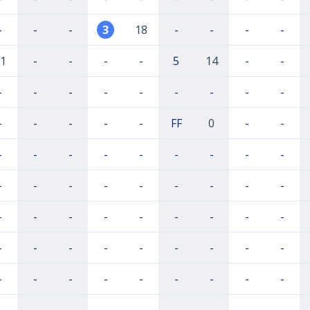
-
-
-
3
18
-
-
-
-
1
-
-
-
-
5
14
-
-
-
-
-
-
-
-
-
-
-
-
-
-
-
-
FF
0
-
-
-
-
-
-
-
-
-
-
-
-
-
-
-
-
-
-
-
-
-
-
-
-
-
-
-
-
-
-
-
-
-
-
-
-
-
-
-
-
-
-
-
-
-
-
-