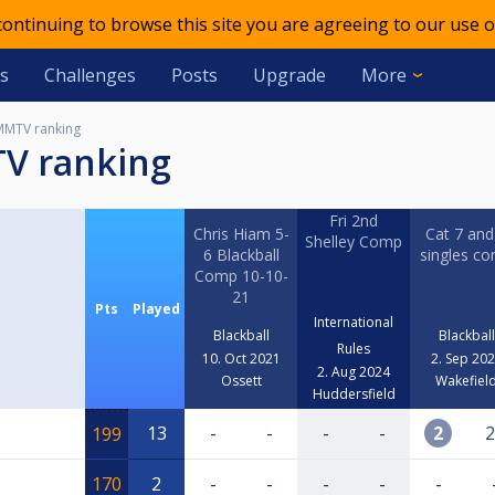
 continuing to browse this site you are agreeing to our use o
s
Challenges
Posts
Upgrade
More
MMTV ranking
TV ranking
Fri 2nd
Chris Hiam 5-
Cat 7 and
Shelley Comp
6 Blackball
singles c
Comp 10-10-
21
Pts
Played
International
Blackball
Blackball
Rules
10. Oct 2021
2. Sep 20
2. Aug 2024
Ossett
Wakefiel
Huddersfield
13
-
-
-
-
2
2
199
170
2
-
-
-
-
-