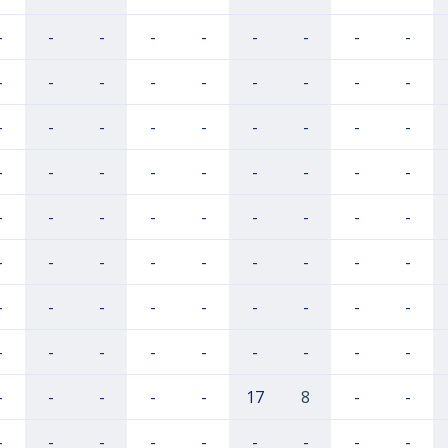
-
-
-
-
-
-
-
-
-
-
-
-
-
-
-
-
-
-
-
-
-
-
-
-
-
-
-
-
-
-
-
-
-
-
-
-
-
-
-
-
-
-
-
-
-
-
-
-
-
-
-
-
-
-
-
-
-
-
-
-
-
-
-
-
-
-
-
-
-
-
-
-
-
-
-
-
-
17
8
-
-
-
-
-
-
-
-
-
-
-