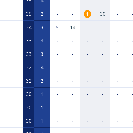
35
4
-
-
-
-
-
35
2
-
-
1
30
-
34
3
5
14
-
-
-
33
3
-
-
-
-
-
33
3
-
-
-
-
-
32
4
-
-
-
-
-
32
2
-
-
-
-
-
30
1
-
-
-
-
-
30
1
-
-
-
-
-
30
1
-
-
-
-
-