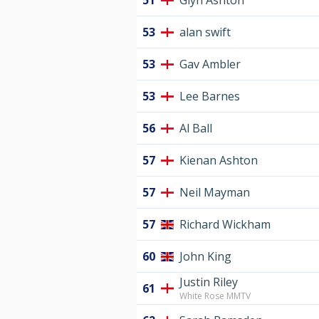
51
Glyn Ashton
53
alan swift
53
Gav Ambler
53
Lee Barnes
56
Al Ball
57
Kienan Ashton
57
Neil Mayman
57
Richard Wickham
60
John King
Justin Riley
61
White Rose MMTV