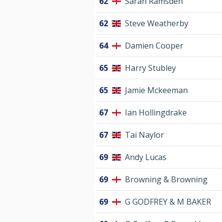
62
Sarah Ramsden
62
Steve Weatherby
64
Damien Cooper
65
Harry Stubley
65
Jamie Mckeeman
67
Ian Hollingdrake
67
Tai Naylor
69
Andy Lucas
69
Browning & Browning
69
G GODFREY & M BAKER