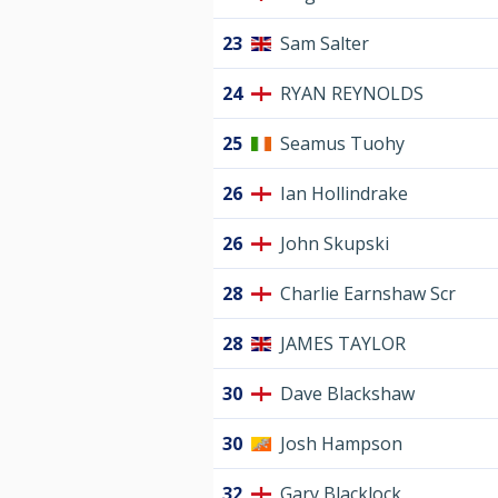
23
Sam Salter
24
RYAN REYNOLDS
25
Seamus Tuohy
26
Ian Hollindrake
26
John Skupski
28
Charlie Earnshaw Scr
28
JAMES TAYLOR
30
Dave Blackshaw
30
Josh Hampson
32
Gary Blacklock