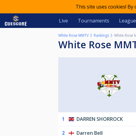
This site uses cookies! By
Live
Tournaments
League
White Rose MMTV
Rankings
White Rose 
White Rose MM
1
DARREN SHORROCK
2
Darren Bell