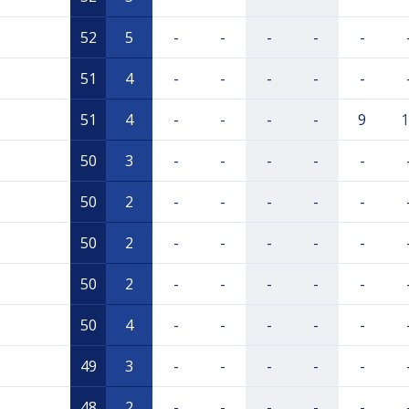
52
5
-
-
-
-
-
51
4
-
-
-
-
-
51
4
-
-
-
-
9
1
50
3
-
-
-
-
-
50
2
-
-
-
-
-
50
2
-
-
-
-
-
50
2
-
-
-
-
-
50
4
-
-
-
-
-
49
3
-
-
-
-
-
48
2
-
-
-
-
-