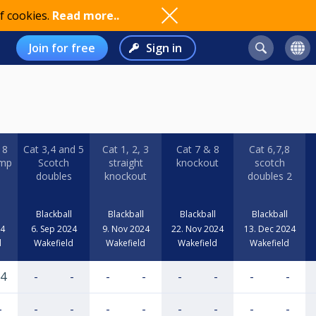
f cookies.
Read more..
Join for free
Sign in
 8
Cat 3,4 and 5
Cat 1, 2, 3
Cat 7 & 8
Cat 6,7,8
omp
Scotch
straight
knockout
scotch
doubles
knockout
doubles 2
Blackball
Blackball
Blackball
Blackball
24
6. Sep 2024
9. Nov 2024
22. Nov 2024
13. Dec 2024
d
Wakefield
Wakefield
Wakefield
Wakefield
4
-
-
-
-
-
-
-
-
-
-
-
-
-
-
-
-
-