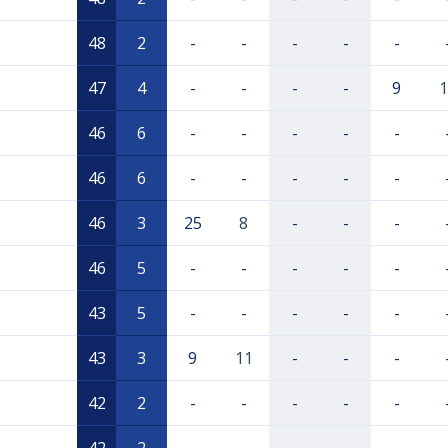
48
2
-
-
-
-
-
47
4
-
-
-
-
9
1
46
6
-
-
-
-
-
46
6
-
-
-
-
-
46
3
25
8
-
-
-
46
5
-
-
-
-
-
43
5
-
-
-
-
-
43
3
9
11
-
-
-
42
2
-
-
-
-
-