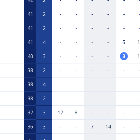
42
2
-
-
-
-
-
41
2
-
-
-
-
-
41
2
-
-
-
-
-
41
4
-
-
-
-
5
1
40
3
-
-
-
-
3
1
38
2
-
-
-
-
-
38
4
-
-
-
-
-
38
2
-
-
-
-
-
37
3
17
8
-
-
-
36
3
-
-
7
14
-