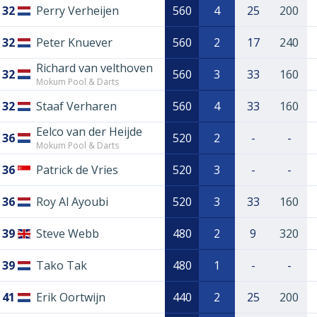
32
Perry Verheijen
560
4
25
200
32
Peter Knuever
560
2
17
240
Richard van velthoven
32
560
3
33
160
Mokum Pool & Darts
32
Staaf Verharen
560
4
33
160
Eelco van der Heijde
36
520
2
-
-
Mokum Pool & Darts
36
Patrick de Vries
520
3
-
-
36
Roy Al Ayoubi
520
3
33
160
39
Steve Webb
480
2
9
320
39
Tako Tak
480
1
-
-
41
Erik Oortwijn
440
2
25
200