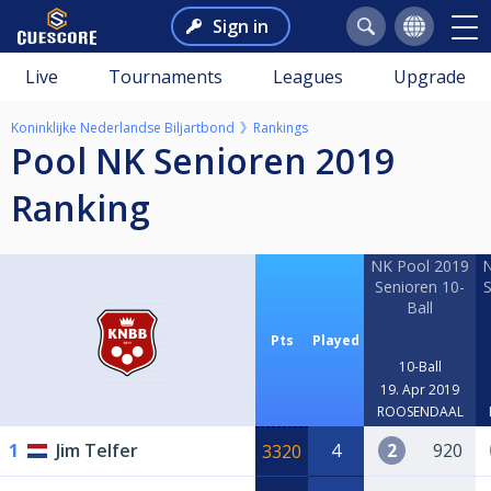
Sign in
Live
Tournaments
Leagues
Upgrade
Koninklijke Nederlandse Biljartbond
Rankings
Pool NK Senioren 2019
Ranking
NK Pool 2019
N
Senioren 10-
S
Ball
Pts
Played
10-Ball
19. Apr 2019
ROOSENDAAL
1
Jim Telfer
4
2
920
3320