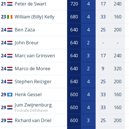
21
Peter de Swart
720
4
17
240
23
William (Billy) Kelly
680
4
33
160
24
Ben Zaza
640
4
25
200
24
John Breur
640
2
-
-
24
Marc van Grinsven
640
3
17
240
24
Marco de Moree
640
2
9
320
24
Stephen Reiziger
640
4
25
200
29
Henk Gessel
600
4
33
160
Jum Zwijnenburg
29
600
4
33
160
Poolcafé Delfshaven
29
Richard van Driel
600
3
25
200