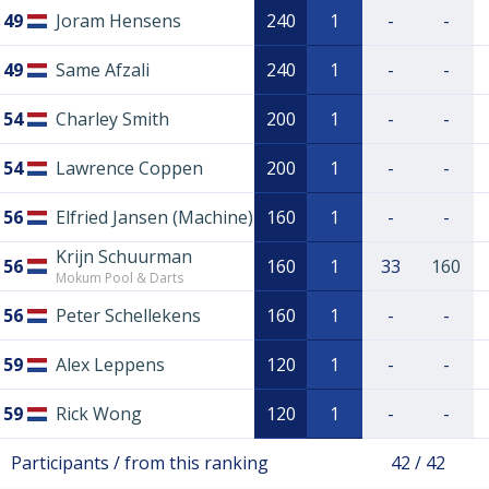
49
Joram Hensens
240
1
-
-
49
Same Afzali
240
1
-
-
54
Charley Smith
200
1
-
-
54
Lawrence Coppen
200
1
-
-
56
Elfried Jansen (Machine)
160
1
-
-
Krijn Schuurman
56
160
1
33
160
Mokum Pool & Darts
56
Peter Schellekens
160
1
-
-
59
Alex Leppens
120
1
-
-
59
Rick Wong
120
1
-
-
Participants / from this ranking
42 / 42