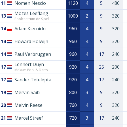
11
Nomen Nescio
1120
4
5
480
Mozes Leeflang
13
1000
2
9
320
Poolcentrum de Sjoel
14
Adam Kiernicki
960
4
9
320
14
Howard Holwijn
960
4
9
320
14
Paul Verbruggen
960
4
17
240
Lennert Duyn
17
920
4
25
200
Mokum Pool & Darts
17
Sander Tetelepta
920
4
17
240
19
Mervin Saib
800
3
9
320
20
Melvin Reese
760
4
9
320
21
Marcel Streef
720
3
17
240