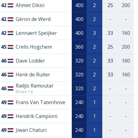
42
Ahmet Dikici
400
2
25
200
42
Géron de Werd
400
2
-
-
42
Lennaert Speijker
400
3
33
160
45
Crelis Hogchem
360
2
25
200
46
Dave Lodder
320
2
33
160
46
Henk de Ruiter
320
2
33
160
Radjis Ramoutar
46
320
2
-
-
Boven 't IJ
49
Frans Van Tatenhove
240
1
-
-
49
Hendrik Campioni
240
1
-
-
49
Jiwan Chaturi
240
1
-
-