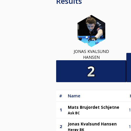
Results
JONAS KVALSUND
HANSEN
#
Name
Mats Brujordet Schjetne
1
1
Ask BC
Jonas Kvalsund Hansen
2
1
Herøy BK