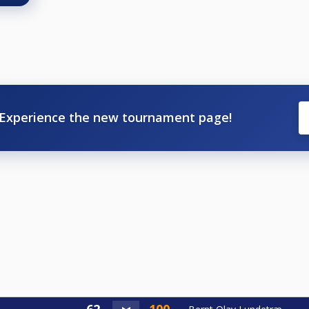
012944?check_in=2023-03-02&check_out=2023-03-
ue_share_id=98b1f4d2-7fab-4fb2-a2a6-0183e340f3fa
 ca 25 minutter kjøring fra Bergen i Ulvenvegen 36.
Experience the new tournament page!