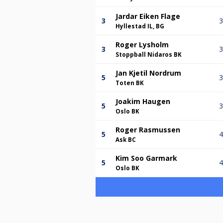
Jardar Eiken Flage
3
3
Hyllestad IL, BG
Roger Lysholm
3
3
Stoppball Nidaros BK
Jan Kjetil Nordrum
5
3
Toten BK
Joakim Haugen
5
3
Oslo BK
Roger Rasmussen
5
4
Ask BC
Kim Soo Garmark
5
4
Oslo BK