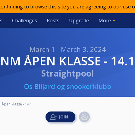
 continuing to browse this site you are agreeing to our use o
s
Challenges
Posts
Upgrade
More
March 1 - March 3, 2024
NM ÅPEN KLASSE - 14.1
Straightpool
Os Biljard og snookerklubb
 Åpen klasse - 14.1