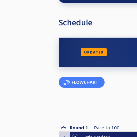
https://www.airbnb.no/rooms/44
09&guests=1&adults=1&s=25&uniq
Schedule
Os Biljard og Snookerklubb ligger
UPDATED
FLOWCHART
Round 1
Race to
100
1