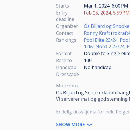
Starts
Mar 1, 2024, 6:00 PM
Entry
Feb 25, 2024, 5:59 PM
deadline
Organizer
Os Biljard og Snook
Contact
Ronny Kraft
(
rokraft
Rankings
Pool Elite 23/24
,
Pool
1.div. Nord-2 23/24
,
P
Format
Double to Single eli
Race to
100
Handicap
No handicap
Dresscode
More info
Os Biljard og Snookerklubb har gl
Vi serverer mat og god stemning h
Endelig tidsskjema for hele helgen
Overnatting:
SHOW MORE