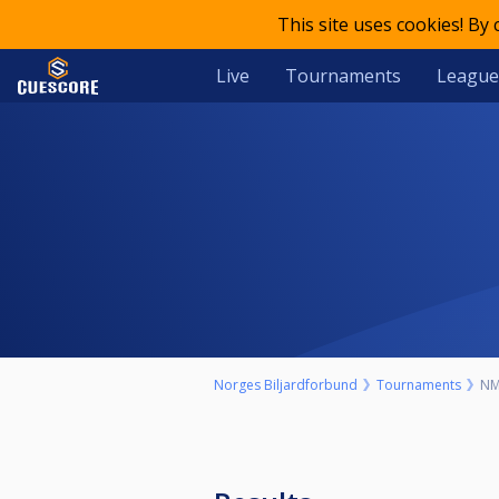
This site uses cookies! By
Live
Tournaments
League
Norges Biljardforbund
Tournaments
NM