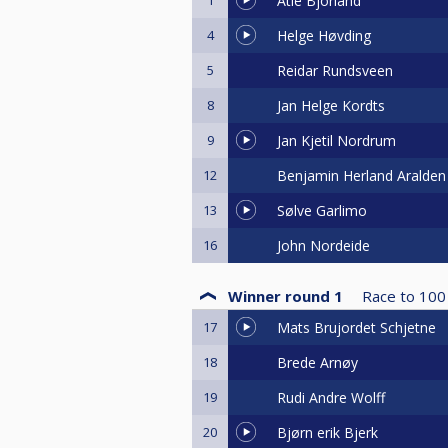
Atle Bjorland
4
Helge Høvding
5
Reidar Rundsveen
8
Jan Helge Kordts
9
Jan Kjetil Nordrum
12
Benjamin Herland Aralden
13
Sølve Garlimo
16
John Nordeide
Winner round 1
Race to
100
17
Mats Brujordet Schjetne
18
Brede Arnøy
19
Rudi Andre Wolff
20
Bjørn erik Bjerk