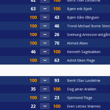
Bernt Olav Lundetræ
Bjørn erik Bjerk
Bjørn Kåre Ellingsen
Trond-Michael Borrie Sten
Sveinung Arnesson østgår
Ahmed Abiev
Kenneth Sagebakken
Astrid Eiken Flage
Bernt Olav Lundetræ
Dag-jøran Aralden
Gjermund Flage
Even Letnes Wærnes