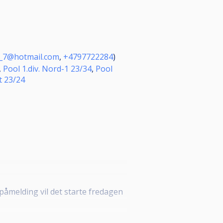
v_7@hotmail.com
,
+4797722284
)
,
Pool 1.div. Nord-1 23/34
,
Pool
t 23/24
 påmelding vil det starte fredagen