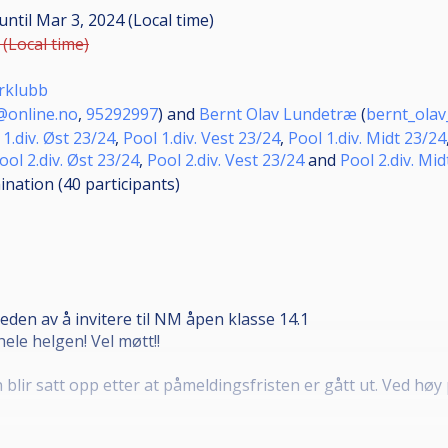
until
Mar 3, 2024 (Local time)
 (Local time)
erklubb
@online.no
,
95292997
) and
Bernt Olav Lundetræ
(
bernt_ola
 1.div. Øst 23/24
,
Pool 1.div. Vest 23/24
,
Pool 1.div. Midt 23/24
ool 2.div. Øst 23/24
,
Pool 2.div. Vest 23/24
and
Pool 2.div. Mid
mination (40
participants
)
eden av å invitere til NM åpen klasse 14.1
ele helgen! Vel møtt!!
 blir satt opp etter at påmeldingsfristen er gått ut. Ved høy