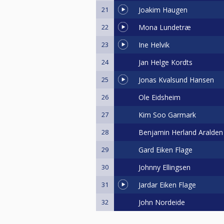
21
Joakim Haugen
22
Mona Lundetræ
23
Ine Helvik
24
Jan Helge Kordts
25
Jonas Kvalsund Hansen
26
Ole Eidsheim
27
Kim Soo Garmark
28
Benjamin Herland Aralden
29
Gard Eiken Flage
30
Johnny Ellingsen
31
Jardar Eiken Flage
32
John Nordeide