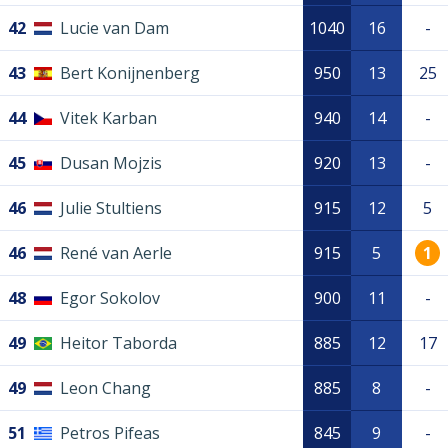
42
Lucie van Dam
1040
16
-
43
Bert Konijnenberg
950
13
25
44
Vitek Karban
940
14
-
45
Dusan Mojzis
920
13
-
46
Julie Stultiens
915
12
5
46
René van Aerle
915
5
1
48
Egor Sokolov
900
11
-
49
Heitor Taborda
885
12
17
49
Leon Chang
885
8
-
51
Petros Pifeas
845
9
-