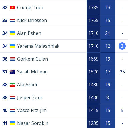
32
Cuong Tran
1785
13
-
33
Nick Driessen
1765
15
-
34
Alan Pshen
1710
21
-
34
Yarema Malashniak
1710
12
3
36
Gorkem Gulan
1665
19
-
37
Sarah McLean
1570
17
25
38
Ata Azadi
1430
19
-
38
Jasper Zoun
1430
8
-
40
Vasco Fitz-Jim
1415
15
5
41
Nazar Sorokin
1235
15
-