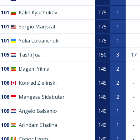
101
Kalin Kyuchukov
175
1
-
101
Sergio Mariscal
175
1
-
101
Yulia Lukianchuk
175
1
-
105
Tashi Jua
150
3
17
106
Dagem Yilma
145
2
-
106
Konrad Zielinski
145
2
-
106
Mangasa Sidabutar
145
2
-
109
Angelo Balsamo
140
1
-
109
Arindam Chaliha
140
1
-
109
Conor Lyons
140
1
-