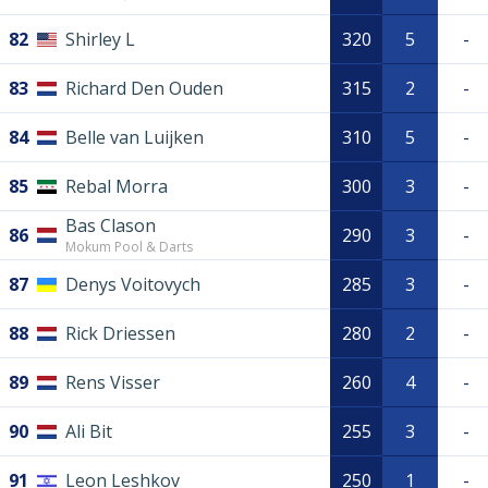
82
Shirley L
320
5
-
83
Richard Den Ouden
315
2
-
84
Belle van Luijken
310
5
-
85
Rebal Morra
300
3
-
Bas Clason
86
290
3
-
Mokum Pool & Darts
87
Denys Voitovych
285
3
-
88
Rick Driessen
280
2
-
89
Rens Visser
260
4
-
90
Ali Bit
255
3
-
91
Leon Leshkov
250
1
-