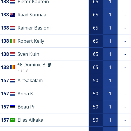
138
Pieter Kaptein
65
1
-
138
Raad Sunnaa
65
1
-
138
Rainier Basioni
65
1
-
138
Robert Kelly
65
1
-
138
Sven Kuin
65
1
-
🐆 Dominic B 🦞
138
65
1
-
Plan B
157
A. "Sakalam"
50
1
-
157
Anna K.
50
1
-
157
Beau Pr
50
1
-
157
Elias Alkaka
50
1
-