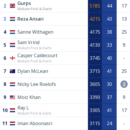
Gurps
2
5185
44
17
Mokum Pool & Darts
3
Reza Ansari
4215
43
13
4
Sanne Withagen
4175
38
25
Sam Vrind
5
4130
33
9
Mokum Pool & Darts
Casper Caldecourt
6
3745
40
-
Mokum Pool & Darts
7
Dylan McLean
3715
41
25
8
Nicky Lee Roelofs
3605
30
2
9
Moiz Khan
3390
37
9
Ray L
10
3305
41
17
Mokum Pool & Darts
11
Iman Aboonasri
3115
24
-