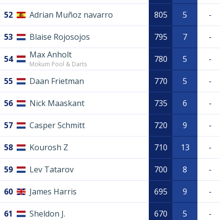
52
Adrian Muñoz navarro
805
5
-
53
Blaise Rojosojos
795
7
-
Max Anholt
54
780
5
-
Mokum Pool & Darts
55
Daan Frietman
770
5
-
56
Nick Maaskant
735
6
-
57
Casper Schmitt
720
9
-
58
Kourosh Z
710
13
-
59
Lev Tatarov
700
8
-
60
James Harris
695
9
-
61
Sheldon J.
670
5
-