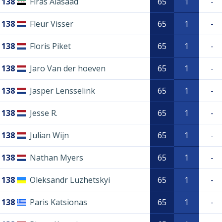
138
Firas Alasaad
65
1
-
138
Fleur Visser
65
1
-
138
Floris Piket
65
1
-
138
Jaro Van der hoeven
65
1
-
138
Jasper Lensselink
65
1
-
138
Jesse R.
65
1
-
138
Julian Wijn
65
1
-
138
Nathan Myers
65
1
-
138
Oleksandr Luzhetskyi
65
1
-
138
Paris Katsionas
65
1
-