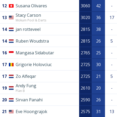
12
Susana Olivares
3060
42
-
Stacy Carson
13
3020
36
17
Mokum Pool & Darts
14
jan rotteveel
2815
38
-
14
Ruben Woudstra
2815
26
5
16
Mangasa Sidabutar
2765
25
-
17
Grigorie Holovciuc
2725
30
-
17
Zo Alfeqar
2725
21
5
Andy Fung
19
2610
20
-
Plan B
20
Sirvan Panahi
2590
26
-
21
Eve Hoongrajok
2575
31
13