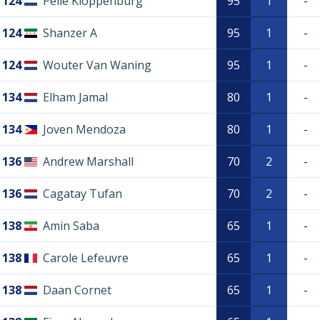
124
Pelle Kloppenburg
95
1
-
124
Shanzer A
95
1
-
124
Wouter Van Waning
95
1
-
134
Elham Jamal
80
1
-
134
Joven Mendoza
80
1
-
136
Andrew Marshall
70
2
-
136
Cagatay Tufan
70
2
-
138
Amin Saba
65
1
-
138
Carole Lefeuvre
65
1
-
138
Daan Cornet
65
1
-