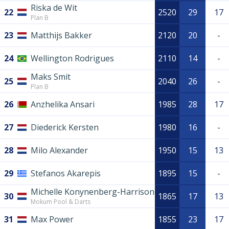
Riska de Wit
22
2520
29
17
Plan B
23
Matthijs Bakker
2120
20
-
24
Wellington Rodrigues
2110
14
-
Maks Smit
25
2040
26
-
Plan B
26
Anzhelika Ansari
1985
28
17
27
Diederick Kersten
1980
16
-
28
Milo Alexander
1950
15
13
29
Stefanos Akarepis
1895
15
-
Michelle Konynenberg-Harrison
30
1865
17
13
Mokum Pool & Darts
31
Max Power
1855
23
17