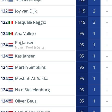
122
Joy van Dijk
115
2
-
122
Pasquale Raggio
115
3
-
124
Ana Vallejo
95
1
-
Kaj Jansen
124
95
1
-
Mokum Pool & Darts
124
Kas Jansen
95
1
-
124
Martin Simpkins
95
1
-
124
Mesbah AL Sakka
95
1
-
124
Nico Stekelenburg
95
1
-
124
Oliver Beus
95
1
-