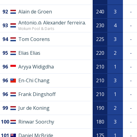
92
Alain de Groen
240
3
-
Antonio.♎️ Alexander ferreira.
93
230
4
-
Mokum Pool & Darts
94
Tom Coorens
225
3
-
95
Elias Elias
220
2
-
96
Aryya Widigdha
210
1
-
96
En-Chi Chang
210
3
-
96
Frank Dingshoff
210
1
-
99
Jur de Koning
190
2
-
100
Rinwar Soorchy
180
3
-
101
Daniel McBride
175
1
-