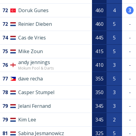
72
Doruk Gunes
460
4
3
72
Reinier Dieben
460
5
-
74
Cas de Vries
445
5
-
75
Mike Zoun
415
5
-
andy jennings
76
410
3
-
Mokum Pool & Darts
77
dave recha
355
5
-
78
Casper Stumpel
350
3
-
79
Jelani Fernand
345
3
-
79
Kim Lee
345
2
-
81
Sabina Jesmanowicz
325
5
-