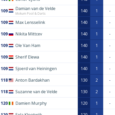
Damian van de Velde
109
140
1
-
Mokum Pool & Darts
109
Max Lensselink
140
1
-
109
Nikita Mittcev
140
1
-
109
Ole Van Ham
140
1
-
109
Sherif Elewa
140
1
-
109
Sjoerd van Heiningen
140
1
-
118
Anton Bardakhan
130
2
-
118
Suzanne van de Velde
130
2
-
120
Damien Murphy
120
1
-
120
Sela Klootwijk
120
1
-