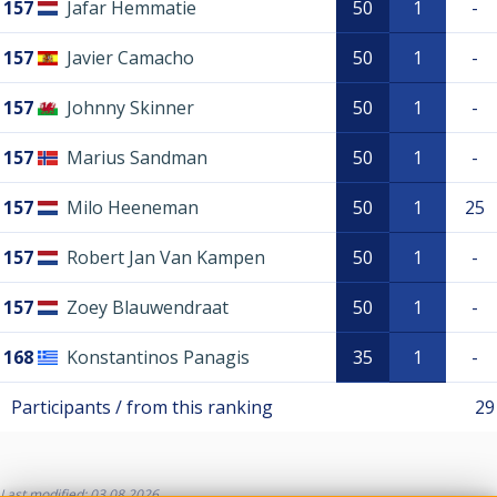
157
Jafar Hemmatie
50
1
-
157
Javier Camacho
50
1
-
157
Johnny Skinner
50
1
-
157
Marius Sandman
50
1
-
157
Milo Heeneman
50
1
25
157
Robert Jan Van Kampen
50
1
-
157
Zoey Blauwendraat
50
1
-
168
Konstantinos Panagis
35
1
-
Participants / from this ranking
29
Last modified: 03.08.2026