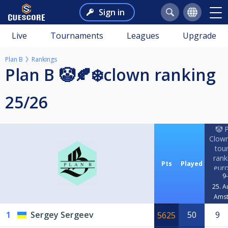
Sign in
Live
Tournaments
Leagues
Upgrade
Plan B
Rankings
Plan B 🤡🍂❄️clown ranking
25/26
🤡 
Clow
tou
rank
Pts
Played
euro
9-
f
25. A
Ams
1
Sergey Sergeev
50
9
5625