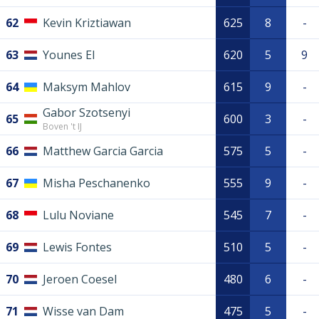
62
Kevin Kriztiawan
625
8
-
63
Younes El
620
5
9
64
Maksym Mahlov
615
9
-
Gabor Szotsenyi
65
600
3
-
Boven 't IJ
66
Matthew Garcia Garcia
575
5
-
67
Misha Peschanenko
555
9
-
68
Lulu Noviane
545
7
-
69
Lewis Fontes
510
5
-
70
Jeroen Coesel
480
6
-
71
Wisse van Dam
475
5
-