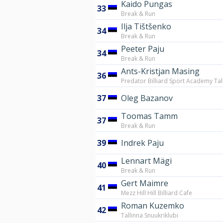
Kaido Pungas
33
Break & Run
Ilja Tištšenko
34
Break & Run
Peeter Paju
34
Break & Run
Ants-Kristjan Masing
36
Predator Billiard Sport Academy Tal
37
Oleg Bazanov
Toomas Tamm
37
Break & Run
39
Indrek Paju
Lennart Mägi
40
Break & Run
Gert Maimre
41
Mezz Hill Hill Billiard Cafe
Roman Kuzemko
42
Tallinna Snuukriklubi