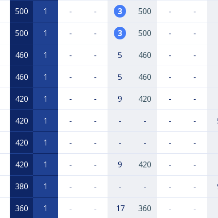
500
1
-
-
3
500
-
-
500
1
-
-
3
500
-
-
460
1
-
-
5
460
-
-
460
1
-
-
5
460
-
-
420
1
-
-
9
420
-
-
420
1
-
-
-
-
-
-
420
1
-
-
-
-
-
-
420
1
-
-
9
420
-
-
380
1
-
-
-
-
-
-
360
1
-
-
17
360
-
-