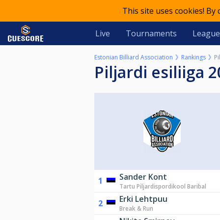
This site uses cookies! By
Live
Tournaments
League
Estonian Billiard Association
Rankings
Pi
Piljardi esiliiga 
Sander Kont
1
Tartu Piljardispordikool Baribal
Erki Lehtpuu
2
Break & Run