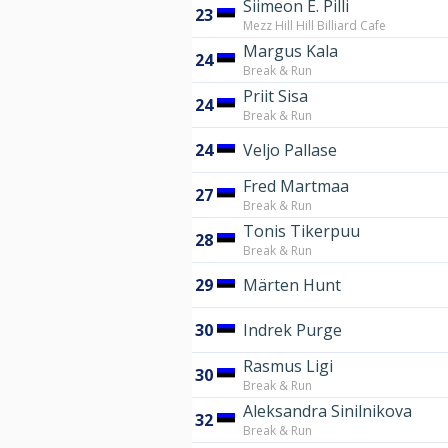
Siimeon E. Pilli
23
Mezz Hill Hill Billiard Cafe
Margus Kala
24
Break & Run
Priit Sisa
24
Break & Run
24
Veljo Pallase
Fred Martmaa
27
Break & Run
Tonis Tikerpuu
28
Break & Run
29
Märten Hunt
30
Indrek Purge
Rasmus Ligi
30
Break & Run
Aleksandra Sinilnikova
32
Break & Run