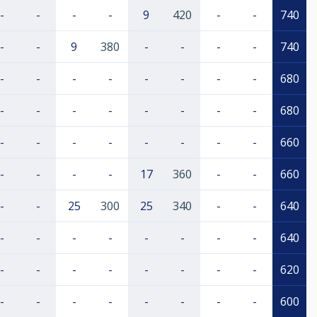
-
-
-
-
9
420
-
-
740
-
-
9
380
-
-
-
-
740
-
-
-
-
-
-
-
-
680
-
-
-
-
-
-
-
-
680
-
-
-
-
-
-
-
-
660
-
-
-
-
17
360
-
-
660
-
-
25
300
25
340
-
-
640
-
-
-
-
-
-
-
-
640
-
-
-
-
-
-
-
-
620
-
-
-
-
-
-
-
-
600