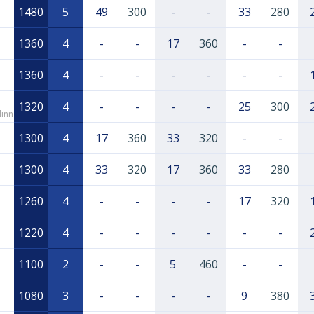
1480
5
49
300
-
-
33
280
1360
4
-
-
17
360
-
-
1360
4
-
-
-
-
-
-
1320
4
-
-
-
-
25
300
linn
1300
4
17
360
33
320
-
-
1300
4
33
320
17
360
33
280
1260
4
-
-
-
-
17
320
1220
4
-
-
-
-
-
-
1100
2
-
-
5
460
-
-
1080
3
-
-
-
-
9
380