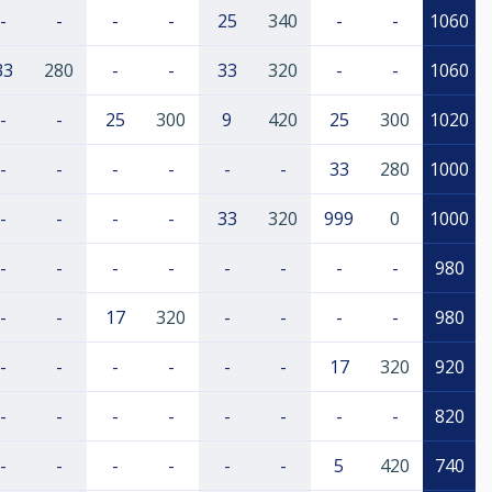
-
-
-
-
25
340
-
-
1060
33
280
-
-
33
320
-
-
1060
-
-
25
300
9
420
25
300
1020
-
-
-
-
-
-
33
280
1000
-
-
-
-
33
320
999
0
1000
-
-
-
-
-
-
-
-
980
-
-
17
320
-
-
-
-
980
-
-
-
-
-
-
17
320
920
-
-
-
-
-
-
-
-
820
-
-
-
-
-
-
5
420
740