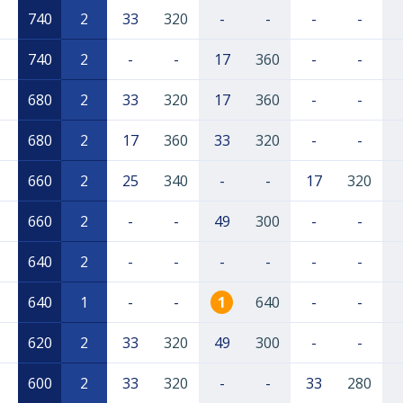
740
2
33
320
-
-
-
-
740
2
-
-
17
360
-
-
680
2
33
320
17
360
-
-
680
2
17
360
33
320
-
-
660
2
25
340
-
-
17
320
660
2
-
-
49
300
-
-
640
2
-
-
-
-
-
-
640
1
-
-
1
640
-
-
620
2
33
320
49
300
-
-
600
2
33
320
-
-
33
280