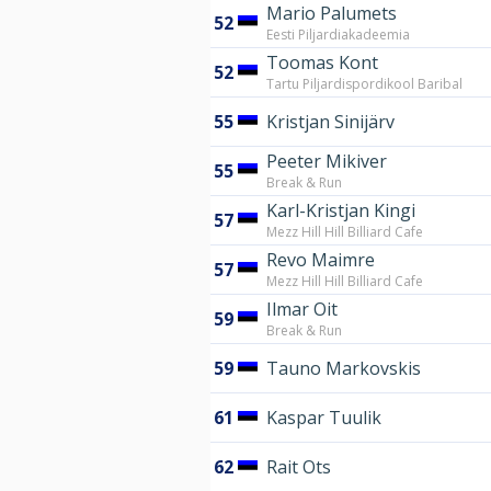
Mario Palumets
52
Eesti Piljardiakadeemia
Toomas Kont
52
Tartu Piljardispordikool Baribal
55
Kristjan Sinijärv
Peeter Mikiver
55
Break & Run
Karl-Kristjan Kingi
57
Mezz Hill Hill Billiard Cafe
Revo Maimre
57
Mezz Hill Hill Billiard Cafe
Ilmar Oit
59
Break & Run
59
Tauno Markovskis
61
Kaspar Tuulik
62
Rait Ots