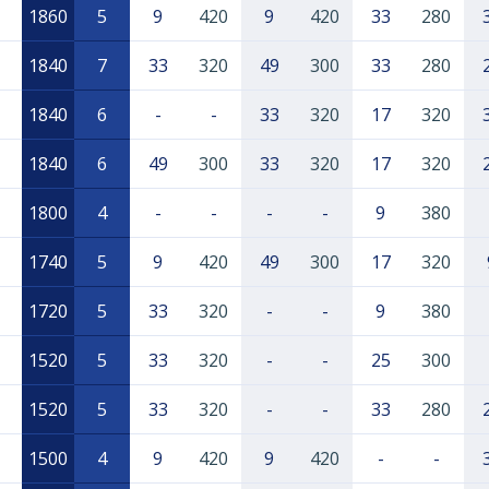
1860
5
9
420
9
420
33
280
1840
7
33
320
49
300
33
280
1840
6
-
-
33
320
17
320
1840
6
49
300
33
320
17
320
1800
4
-
-
-
-
9
380
1740
5
9
420
49
300
17
320
1720
5
33
320
-
-
9
380
1520
5
33
320
-
-
25
300
1520
5
33
320
-
-
33
280
1500
4
9
420
9
420
-
-