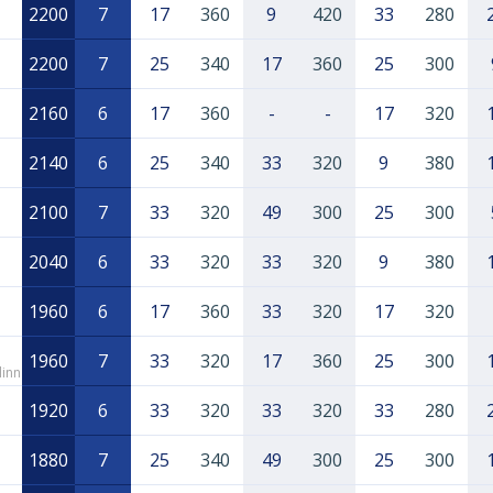
2200
7
17
360
9
420
33
280
2200
7
25
340
17
360
25
300
2160
6
17
360
-
-
17
320
2140
6
25
340
33
320
9
380
2100
7
33
320
49
300
25
300
2040
6
33
320
33
320
9
380
1960
6
17
360
33
320
17
320
1960
7
33
320
17
360
25
300
linn
1920
6
33
320
33
320
33
280
1880
7
25
340
49
300
25
300