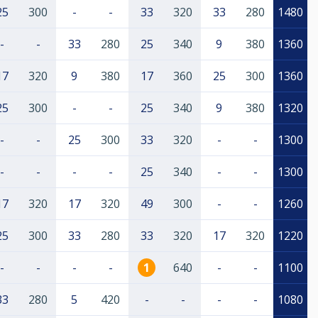
25
300
-
-
33
320
33
280
1480
-
-
33
280
25
340
9
380
1360
17
320
9
380
17
360
25
300
1360
25
300
-
-
25
340
9
380
1320
-
-
25
300
33
320
-
-
1300
-
-
-
-
25
340
-
-
1300
17
320
17
320
49
300
-
-
1260
25
300
33
280
33
320
17
320
1220
-
-
-
-
1
640
-
-
1100
33
280
5
420
-
-
-
-
1080