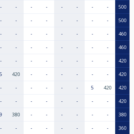
-
-
-
-
-
-
-
-
500
-
-
-
-
-
-
-
-
500
-
-
-
-
-
-
-
-
460
-
-
-
-
-
-
-
-
460
-
-
-
-
-
-
-
-
420
5
420
-
-
-
-
-
-
420
-
-
-
-
-
-
5
420
420
-
-
-
-
-
-
-
-
420
9
380
-
-
-
-
-
-
380
-
-
-
-
-
-
-
-
360