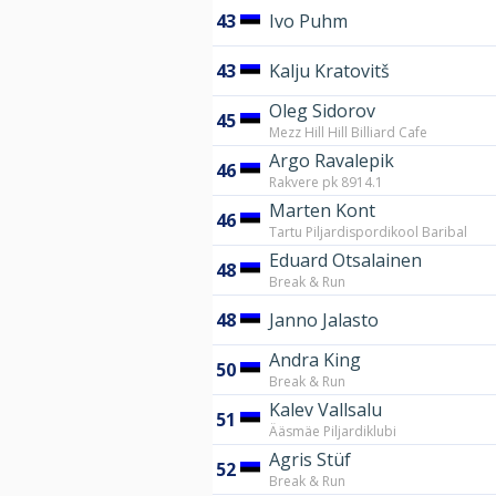
43
Ivo Puhm
43
Kalju Kratovitš
Oleg Sidorov
45
Mezz Hill Hill Billiard Cafe
Argo Ravalepik
46
Rakvere pk 8914.1
Marten Kont
46
Tartu Piljardispordikool Baribal
Eduard Otsalainen
48
Break & Run
48
Janno Jalasto
Andra King
50
Break & Run
Kalev Vallsalu
51
Ääsmäe Piljardiklubi
Agris Stüf
52
Break & Run