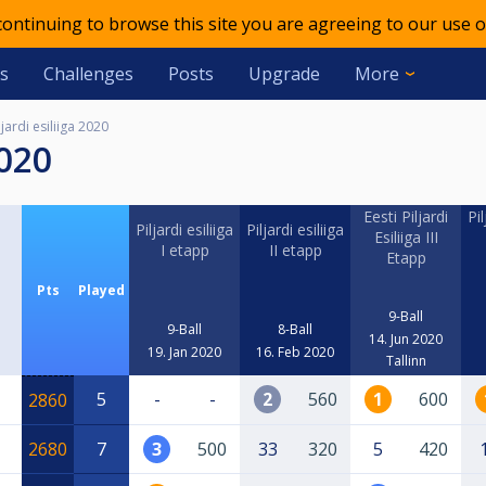
 continuing to browse this site you are agreeing to our use o
s
Challenges
Posts
Upgrade
More
ljardi esiliiga 2020
2020
Eesti Piljardi
Pil
Piljardi esiliiga
Piljardi esiliiga
Esiliiga III
I etapp
II etapp
Etapp
Pts
Played
9-Ball
9-Ball
8-Ball
14. Jun 2020
19. Jan 2020
16. Feb 2020
Tallinn
5
-
-
2
560
1
600
2860
2680
7
3
500
33
320
5
420