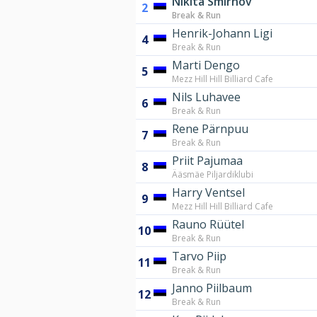
Nikita Smirnov
2
Break & Run
Henrik-Johann Ligi
4
Break & Run
Marti Dengo
5
Mezz Hill Hill Billiard Cafe
Nils Luhavee
6
Break & Run
Rene Pärnpuu
7
Break & Run
Priit Pajumaa
8
Ääsmäe Piljardiklubi
Harry Ventsel
9
Mezz Hill Hill Billiard Cafe
Rauno Rüütel
10
Break & Run
Tarvo Piip
11
Break & Run
Janno Piilbaum
12
Break & Run