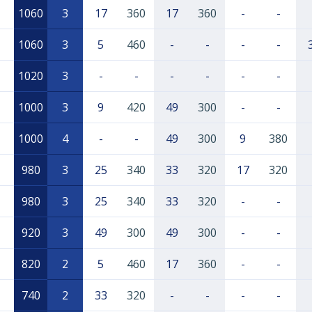
1060
3
17
360
17
360
-
-
1060
3
5
460
-
-
-
-
1020
3
-
-
-
-
-
-
1000
3
9
420
49
300
-
-
1000
4
-
-
49
300
9
380
980
3
25
340
33
320
17
320
980
3
25
340
33
320
-
-
920
3
49
300
49
300
-
-
820
2
5
460
17
360
-
-
740
2
33
320
-
-
-
-