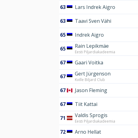
63
Lars Indrek Aigro
63
Taavi Sven Vähi
65
Indrek Aigro
Rain Lepikmäe
65
Eesti Piljardiakadeemia
67
Gaari Voitka
Gert Jürgenson
67
Kville Biljard Club
67
Jason Fleming
67
Tiit Kattai
Valdis Sprogis
71
Eesti Piljardiakadeemia
72
Arno Hellat