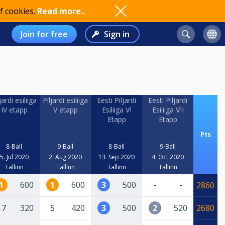
f cookies.
Read more..
Join for free
Sign in
jardi esiliiga
Piljardi esiliiga
Eesti Piljardi
Eesti Piljardi
IV etapp
V etapp
Esiliiga VI
Esiliiga VII
Etapp
Etapp
Pts
8-Ball
9-Ball
8-Ball
9-Ball
5. Jul 2020
2. Aug 2020
13. Sep 2020
4. Oct 2020
Tallinn
Tallinn
Tallinn
Tallinn
1
600
1
600
3
500
-
-
2860
17
320
5
420
3
500
2
520
2680