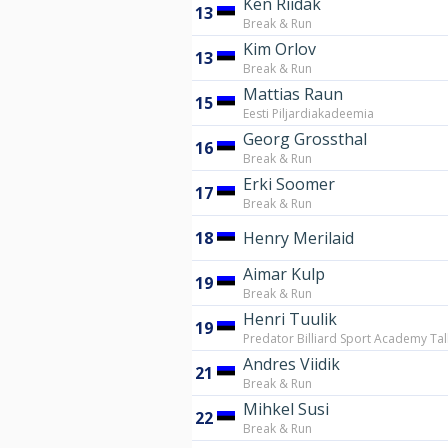
Ken Riidak
13
Break & Run
Kim Orlov
13
Break & Run
Mattias Raun
15
Eesti Piljardiakadeemia
Georg Grossthal
16
Break & Run
Erki Soomer
17
Break & Run
18
Henry Merilaid
Aimar Kulp
19
Break & Run
Henri Tuulik
19
Predator Billiard Sport Academy Tal
Andres Viidik
21
Break & Run
Mihkel Susi
22
Break & Run