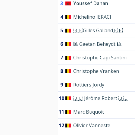
3
Youssef Dahan
4
Michelino IERACI
5
🇧🇪Gilles Galland🇧🇪
6
🎱 Gaetan Beheydt 🎱
7
Christophe Capi Santini
8
Christophe Vranken
9
Rottiers Jordy
10
🇧🇪 Jérôme Robert 🇧🇪
11
Marc Buquoit
12
Olivier Vanneste