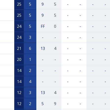
25
5
9
5
-
-
-
-
25
5
9
5
-
-
-
-
24
5
FF
0
-
-
-
-
24
3
-
-
-
-
-
-
21
6
13
4
-
-
-
-
20
1
-
-
-
-
-
-
14
2
-
-
-
-
-
-
14
4
-
-
-
-
-
-
12
3
13
4
-
-
-
-
12
2
5
9
-
-
-
-