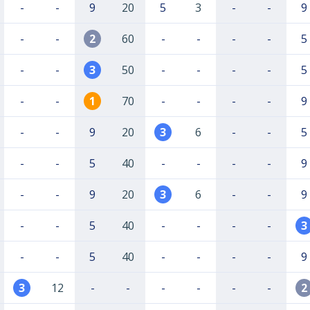
-
-
9
20
5
3
-
-
9
-
-
2
60
-
-
-
-
5
-
-
3
50
-
-
-
-
5
-
-
1
70
-
-
-
-
9
-
-
9
20
3
6
-
-
5
-
-
5
40
-
-
-
-
9
-
-
9
20
3
6
-
-
9
-
-
5
40
-
-
-
-
3
-
-
5
40
-
-
-
-
9
3
12
-
-
-
-
-
-
2