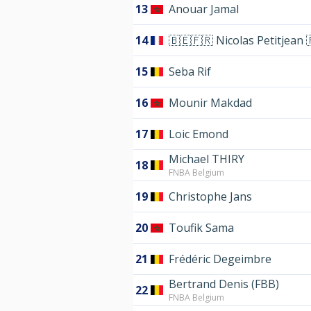
13
Anouar Jamal
14
🇧🇪🇫🇷 Nicolas Petitjean 
15
Seba Rif
16
Mounir Makdad
17
Loic Emond
Michael THIRY
18
FNBA Belgium
19
Christophe Jans
20
Toufik Sama
21
Frédéric Degeimbre
Bertrand Denis (FBB)
22
FNBA Belgium