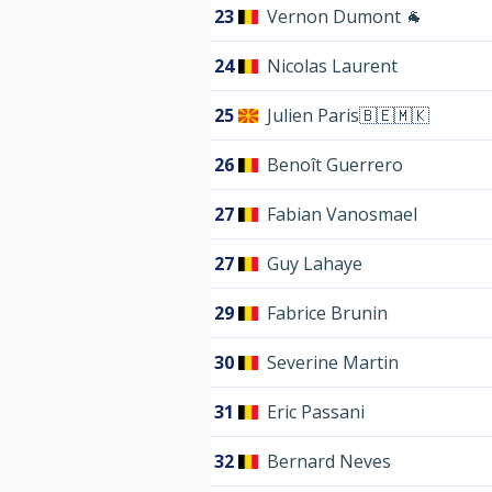
23
Vernon Dumont 🐐
24
Nicolas Laurent
25
Julien Paris🇧🇪🇲🇰
26
Benoît Guerrero
27
Fabian Vanosmael
27
Guy Lahaye
29
Fabrice Brunin
30
Severine Martin
31
Eric Passani
32
Bernard Neves