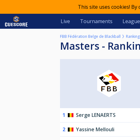
This site uses cookies! By
Live
Tournaments
League
FBB Fédération Belge de Blackball
Ranking
Masters - Rank
1
Serge LENAERTS
2
Yassine Mellouli