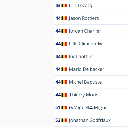
43
Eric Lecocq
44
Jason Rottiers
44
Jordan Charlier
44
Lillo Climente🎱
44
luc Lanthin
44
Mario De backer
44
Michel Baptiste
44
Thierry Moris
51
🎱Miguel🎱 Miguel
52
Jonathan Godfriaux