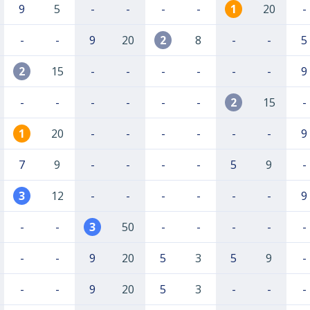
9
5
-
-
-
-
1
20
-
-
-
9
20
2
8
-
-
5
2
15
-
-
-
-
-
-
9
-
-
-
-
-
-
2
15
-
1
20
-
-
-
-
-
-
9
7
9
-
-
-
-
5
9
-
3
12
-
-
-
-
-
-
9
-
-
3
50
-
-
-
-
-
-
-
9
20
5
3
5
9
-
-
-
9
20
5
3
-
-
-