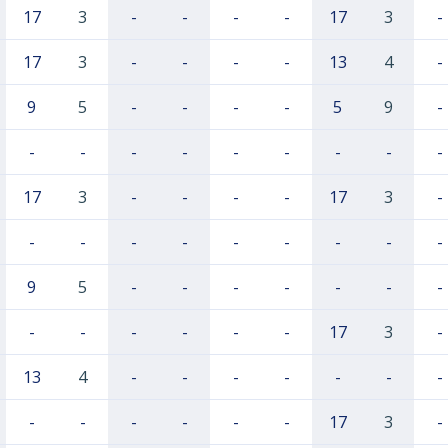
17
3
-
-
-
-
17
3
-
17
3
-
-
-
-
13
4
-
9
5
-
-
-
-
5
9
-
-
-
-
-
-
-
-
-
-
17
3
-
-
-
-
17
3
-
-
-
-
-
-
-
-
-
-
9
5
-
-
-
-
-
-
-
-
-
-
-
-
-
17
3
-
13
4
-
-
-
-
-
-
-
-
-
-
-
-
-
17
3
-