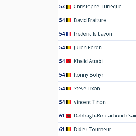
53
Christophe Turleque
54
David Fraiture
54
frederic le bayon
54
Julien Peron
54
Khalid Attabi
54
Ronny Bohyn
54
Steve Lixon
54
Vincent Tihon
61
Debbagh-Boutarbouch Sai
61
Didier Tourneur