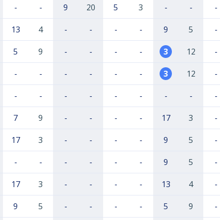
-
-
9
20
5
3
-
-
-
13
4
-
-
-
-
9
5
-
5
9
-
-
-
-
3
12
-
-
-
-
-
-
-
3
12
-
-
-
-
-
-
-
-
-
-
7
9
-
-
-
-
17
3
-
17
3
-
-
-
-
9
5
-
-
-
-
-
-
-
9
5
-
17
3
-
-
-
-
13
4
-
9
5
-
-
-
-
5
9
-