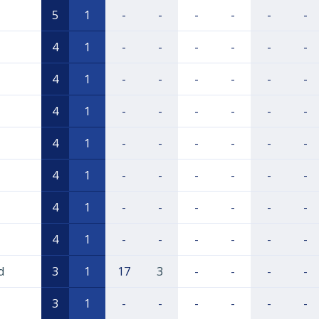
5
1
-
-
-
-
-
-
4
1
-
-
-
-
-
-
4
1
-
-
-
-
-
-
4
1
-
-
-
-
-
-
4
1
-
-
-
-
-
-
4
1
-
-
-
-
-
-
4
1
-
-
-
-
-
-
4
1
-
-
-
-
-
-
d
3
1
17
3
-
-
-
-
3
1
-
-
-
-
-
-