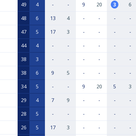
49
4
-
-
9
20
3
6
48
6
13
4
-
-
-
-
47
5
17
3
-
-
-
-
44
4
-
-
-
-
-
-
38
3
-
-
-
-
-
-
38
6
9
5
-
-
-
-
34
5
-
-
9
20
5
3
29
4
7
9
-
-
-
-
28
5
-
-
-
-
-
-
26
5
17
3
-
-
-
-