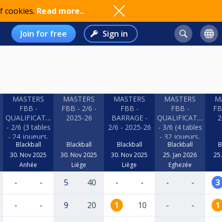
f cookies.
Read more..
Join for free
Sign in
MASTERS
MASTERS
MASTERS
MASTERS
M
FBB -
FBB - 2/6 -
FBB -
FBB -
FB
QUALIFICATION
2025-26
BARRAGE -
QUALIFICATION
2
- 2/6 (3 tables
2/6 - 2025-26
- 3/6 (4 tables
- 24 joueurs,
- 32 joueurs,
Blackball
Blackball
Blackball
Blackball
B
2KO) - SALLE
2KO) - BEZZY
30. Nov 2025
D ARMES
30. Nov 2025
30. Nov 2025
25. Jan 2026
25.
2025-26
Anhée
Liège
Liège
Eghezée
-
-
5
40
-
-
-
-
3
-
-
9
20
1
10
-
-
1