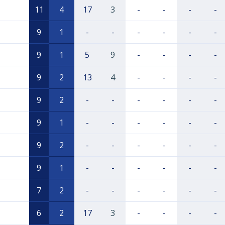
11
4
17
3
-
-
-
-
9
1
-
-
-
-
-
-
9
1
5
9
-
-
-
-
9
2
13
4
-
-
-
-
9
2
-
-
-
-
-
-
9
1
-
-
-
-
-
-
9
2
-
-
-
-
-
-
9
1
-
-
-
-
-
-
7
2
-
-
-
-
-
-
6
2
17
3
-
-
-
-