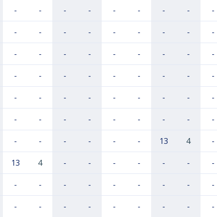
-
-
-
-
-
-
-
-
-
-
-
-
-
-
-
-
-
-
-
-
-
-
-
-
-
-
-
-
-
-
-
-
-
-
-
-
-
-
-
-
-
-
-
-
-
-
-
-
-
-
-
-
-
-
-
-
-
-
-
-
13
4
-
13
4
-
-
-
-
-
-
-
-
-
-
-
-
-
-
-
-
-
-
-
-
-
-
-
-
-