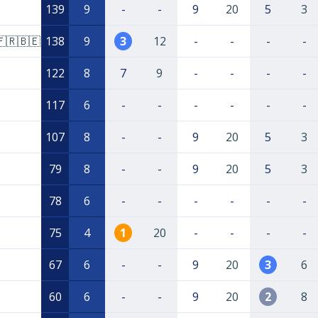
139
9
-
-
9
20
5
3
🇫🇷🇧🇪
138
9
3
12
-
-
-
-
122
8
7
9
-
-
-
-
117
6
-
-
-
-
-
-
107
8
-
-
9
20
5
3
79
8
-
-
9
20
5
3
78
6
-
-
-
-
-
-
75
4
1
20
-
-
-
-
67
6
-
-
9
20
3
6
60
6
-
-
9
20
2
8