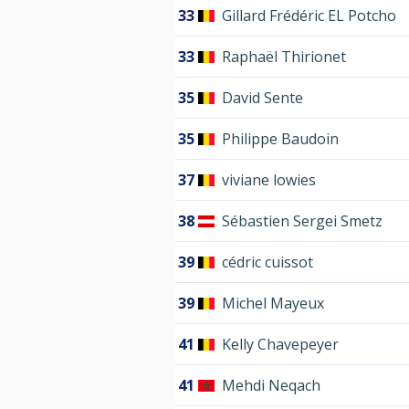
33
Gillard Frédéric EL Potcho
33
Raphaël Thirionet
35
David Sente
35
Philippe Baudoin
37
viviane lowies
38
Sébastien Sergei Smetz
39
cédric cuissot
39
Michel Mayeux
41
Kelly Chavepeyer
41
Mehdi Neqach