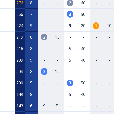
276
8
-
-
2
60
-
-
266
7
-
-
3
50
-
-
224
9
-
-
9
20
1
10
219
8
2
15
-
-
-
-
216
8
-
-
5
40
-
-
209
9
-
-
5
40
-
-
208
8
3
12
-
-
-
-
200
5
-
-
3
50
-
-
149
8
-
-
5
40
-
-
143
6
9
5
-
-
-
-