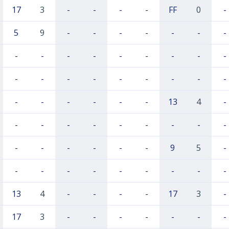
17
3
-
-
-
-
FF
0
-
5
9
-
-
-
-
-
-
-
-
-
-
-
-
-
-
-
-
-
-
-
-
-
-
-
-
-
-
-
-
-
-
-
13
4
-
-
-
-
-
-
-
-
-
-
-
-
-
-
-
-
9
5
-
-
-
-
-
-
-
-
-
-
13
4
-
-
-
-
17
3
-
17
3
-
-
-
-
-
-
-