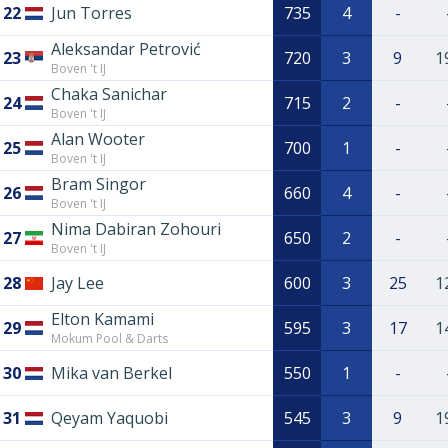
22
Jun Torres
735
4
-
Aleksandar Petrović
23
720
3
9
1
Boven 't IJ
Chaka Sanichar
24
715
2
-
Boven 't IJ
Alan Wooter
25
700
1
-
Boven 't IJ
Bram Singor
26
660
4
-
Boven 't IJ
Nima Dabiran Zohouri
27
650
2
-
Boven 't IJ
28
Jay Lee
600
3
25
1
Elton Kamami
29
595
3
17
1
Mokum Pool & Darts
30
Mika van Berkel
550
1
-
31
Qeyam Yaquobi
545
3
9
1