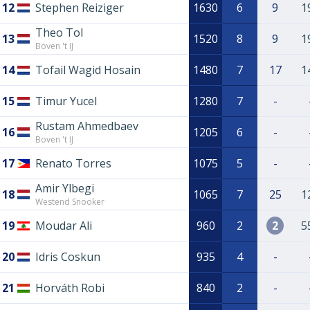
12
Stephen Reiziger
1630
6
9
1
Theo Tol
13
1520
8
9
1
Boven 't IJ
14
Tofail Wagid Hosain
1480
7
17
1
15
Timur Yucel
1280
7
-
Rustam Ahmedbaev
16
1205
6
-
Boven 't IJ
17
Renato Torres
1075
5
-
Amir Ylbegi
18
1065
7
25
1
Westend Snooker
19
Moudar Ali
960
2
2
5
20
Idris Coskun
935
4
-
21
Horváth Robi
840
2
-