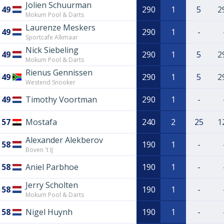
Jolien Schuurman
49
290
1
5
2
Mokum Pool & Darts
Laurenze Meskers
49
290
1
-
Sportcafe Alkmaar
Nick Siebeling
49
290
1
5
2
Mokum Pool & Darts
Rienus Gennissen
49
290
1
5
2
Westend Snooker
49
Timothy Voortman
290
1
-
57
Mostafa
240
2
25
1
Alexander Alekberov
58
190
1
-
Boven 't IJ
58
Aniel Parbhoe
190
1
-
Jerry Scholten
58
190
1
-
Mokum Pool & Darts
58
Nigel Huynh
190
1
-