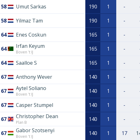
58
Umut Sarkas
190
1
-
58
Yilmaz Tam
190
1
-
64
Enes Coskun
165
1
-
Irfan Keyum
64
165
1
-
Boven 't IJ
64
Saalloe S
165
1
-
67
Anthony Wever
140
1
-
Aytel Soliano
67
140
1
-
Boven 't IJ
67
Casper Stumpel
140
1
-
Christopher Dean
67
140
1
-
Plan B
Gabor Szotsenyi
67
140
1
17
1
Boven 't IJ