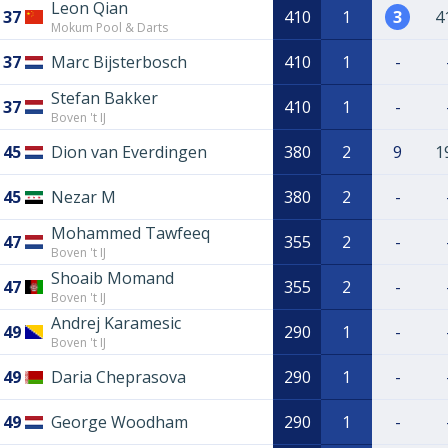
Leon Qian
37
410
1
3
4
Mokum Pool & Darts
37
Marc Bijsterbosch
410
1
-
Stefan Bakker
37
410
1
-
Boven 't IJ
45
Dion van Everdingen
380
2
9
1
45
Nezar M
380
2
-
Mohammed Tawfeeq
47
355
2
-
Boven 't IJ
Shoaib Momand
47
355
2
-
Boven 't IJ
Andrej Karamesic
49
290
1
-
Boven 't IJ
49
Daria Cheprasova
290
1
-
49
George Woodham
290
1
-