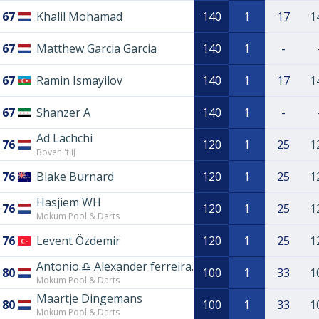
67
Khalil Mohamad
140
1
17
1
67
Matthew Garcia Garcia
140
1
-
67
Ramin Ismayilov
140
1
17
1
67
Shanzer A
140
1
-
Ad Lachchi
76
120
1
25
1
Boven 't IJ
76
Blake Burnard
120
1
25
1
Hasjiem WH
76
120
1
25
1
Mokum Pool & Darts
76
Levent Özdemir
120
1
25
1
Antonio.♎️ Alexander ferreira.
80
100
1
33
1
Mokum Pool & Darts
Maartje Dingemans
80
100
1
33
1
Mokum Pool & Darts