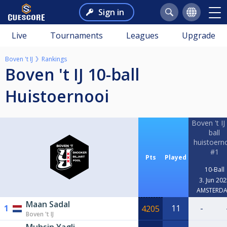
Sign in
Live
Tournaments
Leagues
Upgrade
Boven 't IJ
Rankings
Boven 't IJ 10-ball
Huistoernooi
Boven 't IJ
ball
huistoern
#1
Pts
Played
10-Ball
3. Jun 202
AMSTERD
Maan Sadal
1
11
-
4205
Boven 't IJ