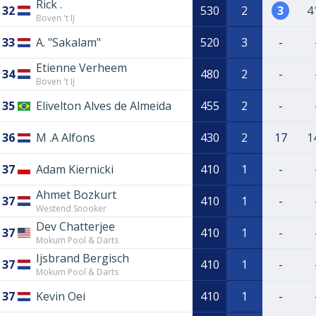
Rick .
32
530
2
3
4
Boven 't IJ
33
A. "Sakalam"
520
3
-
Etienne Verheem
34
480
2
-
Boven 't IJ
35
Elivelton Alves de Almeida
455
2
-
36
M .A Alfons
430
2
17
1
37
Adam Kiernicki
410
1
-
Ahmet Bozkurt
37
410
1
-
Westend Snooker
Dev Chatterjee
37
410
1
-
Mokum Pool & Darts
Ijsbrand Bergisch
37
410
1
-
Mokum Pool & Darts
37
Kevin Oei
410
1
-