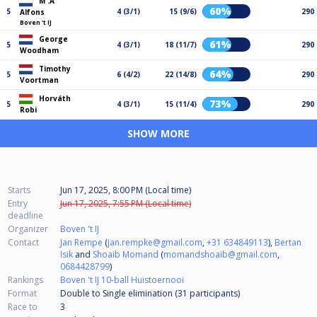
M .A
60%
5
4 (3/1)
15 (9/6)
290
Alfons
Boven 't IJ
George
61%
5
4 (3/1)
18 (11/7)
290
Woodham
Timothy
64%
5
6 (4/2)
22 (14/8)
290
Voortman
Horváth
73%
5
4 (3/1)
15 (11/4)
290
Robi
SHOW MORE
Starts
Jun 17, 2025, 8:00 PM (Local time)
Entry
Jun 17, 2025, 7:55 PM (Local time)
deadline
Organizer
Boven 't IJ
Contact
Jan Rempe
(
jan.rempke@gmail.com
,
+31 634849113
),
Bertan
Isik
and
Shoaib Momand
(
momandshoaib@gmail.com
,
0684428799
)
Rankings
Boven 't IJ 10-ball Huistoernooi
Format
Double to Single elimination (31
participants
)
Race to
3