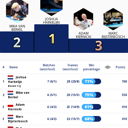
JOSHUA
HARKELIJN
MIKA VAN
BERKEL
ADAM
MARC
KIERNICKI
BIJSTERBOSCH
Matches
Frames
Win
#
Name
Points
(won/lost)
(won/lost)
percentage
Joshua
71%
1
7 (6/1)
28 (20/8)
700
Harkelijn
Boven 't IJ
Mika van
75%
2
6 (5/1)
20 (15/5)
550
Berkel
Adam
61%
3
6 (4/2)
23 (14/9)
410
Kiernicki
Marc
68%
3
6 (4/2)
22 (15/7)
410
Bijsterbosch