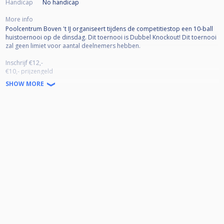
Handicap
No handicap
More info
Poolcentrum Boven 't IJ organiseert tijdens de competitiestop een 10-ball
huistoernooi op de dinsdag. Dit toernooi is Dubbel Knockout! Dit toernooi
zal geen limiet voor aantal deelnemers hebben.
Inschrijf €12,-
€10,- prijzengeld
€2,- Masters pot
SHOW MORE
DKO tot laatste 8 bij 32 deelnemers of lager
DKO tot laatste 16 bij hoger dan 32 deelnemers
Prijzengeld t/m 32 man
1e plek 45%
2e plek 25%
3/4e plek 15% (x2)
Prijzengeld vanaf 32 man
1e plek 40%
2e plek 20%
3/4 plek 10% (x2)
5/8 plek 5% (x4)
Dit is een toernooireeks van 14 toernooien. Top 16 plaatst zich voor de