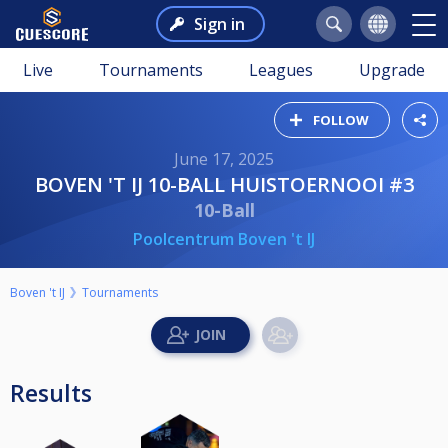
Sign in
Live
Tournaments
Leagues
Upgrade
FOLLOW
June 17, 2025
BOVEN 'T IJ 10-BALL HUISTOERNOOI #3
10-Ball
Poolcentrum Boven 't IJ
Boven 't IJ
Tournaments
Results