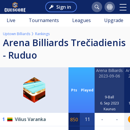
Sign in
Live
Tournaments
Leagues
Upgrade
Uptown Billiards
Rankings
Arena Billiards Trečiadienis
- Ruduo
Arena Billiards
Ar
2023-09-06
Pts
Played
9-Ball
6. Sep 2023
Kaunas
1
Vilius Varanka
11
-
-
850