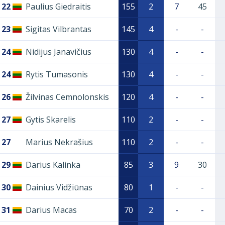
22
Paulius Giedraitis
155
2
7
45
23
Sigitas Vilbrantas
145
4
-
-
24
Nidijus Janavičius
130
4
-
-
24
Rytis Tumasonis
130
4
-
-
26
Žilvinas Cemnolonskis
120
4
-
-
27
Gytis Skarelis
110
2
-
-
27
Marius Nekrašius
110
2
-
-
29
Darius Kalinka
85
3
9
30
30
Dainius Vidžiūnas
80
1
-
-
31
Darius Macas
70
2
-
-