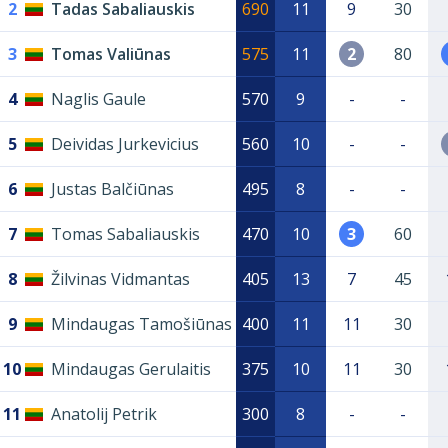
2
Tadas Sabaliauskis
690
11
9
30
3
Tomas Valiūnas
575
11
2
80
4
Naglis Gaule
570
9
-
-
5
Deividas Jurkevicius
560
10
-
-
6
Justas Balčiūnas
495
8
-
-
7
Tomas Sabaliauskis
470
10
3
60
8
Žilvinas Vidmantas
405
13
7
45
9
Mindaugas Tamošiūnas
400
11
11
30
10
Mindaugas Gerulaitis
375
10
11
30
11
Anatolij Petrik
300
8
-
-