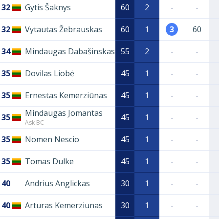
32
Gytis Šaknys
60
2
-
-
32
Vytautas Žebrauskas
60
1
3
60
34
Mindaugas Dabašinskas
55
2
-
-
35
Dovilas Liobė
45
1
-
-
35
Ernestas Kemerziūnas
45
1
-
-
Mindaugas Jomantas
35
45
1
-
-
Ask BC
35
Nomen Nescio
45
1
-
-
35
Tomas Dulke
45
1
-
-
40
Andrius Anglickas
30
1
-
-
40
Arturas Kemerziunas
30
1
-
-