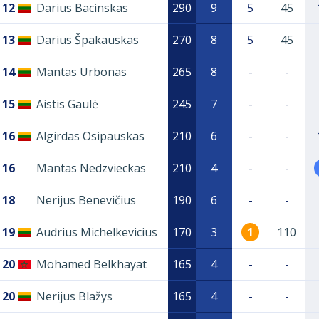
12
Darius Bacinskas
290
9
5
45
13
Darius Špakauskas
270
8
5
45
14
Mantas Urbonas
265
8
-
-
15
Aistis Gaulė
245
7
-
-
16
Algirdas Osipauskas
210
6
-
-
16
Mantas Nedzvieckas
210
4
-
-
18
Nerijus Benevičius
190
6
-
-
19
Audrius Michelkevicius
170
3
1
110
20
Mohamed Belkhayat
165
4
-
-
20
Nerijus Blažys
165
4
-
-