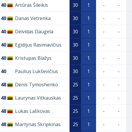
40
Artūras Šileikis
30
1
-
-
40
Danas Vetrenka
30
1
-
-
40
Deividas Daugėla
30
1
-
-
40
Egidijus Rasimavičius
30
1
-
-
40
Kristupas Blažys
30
1
-
-
40
Paulius Lukševičius
30
1
-
-
48
Denis Tymoshenko
25
1
-
-
48
Laurynas Vitkauskas
25
1
-
-
48
Lukas Laškovas
25
1
-
-
48
Martynas Skripkinas
25
1
-
-