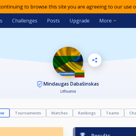
 continuing to browse this site you are agreeing to our use o
s
Challenges
Posts
Upgrade
More
Mindaugas Dabašinskas
Lithuania
ew
Tournaments
Matches
Rankings
Teams
Cha
Results