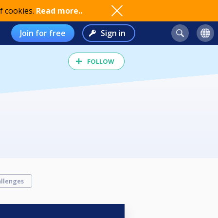
f cookies.
Read more..
Join for free
Sign in
FOLLOW
llenges