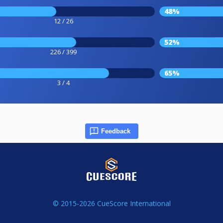
48%
12 / 26
52%
226 / 399
65%
3 / 4
Feedback
© 2015-2026 CueScore International