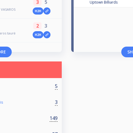
3
5
Uptown Billiards
Ų VASAROS
H2H
2
3
aros taurė
H2H
ORE
SH
5
3
is
149