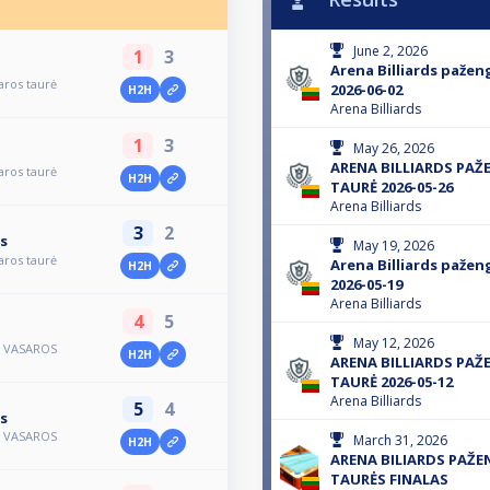
June 2, 2026
1
3
Arena Billiards pažen
aros taurė
2026-06-02
H2H
Arena Billiards
1
3
May 26, 2026
ARENA BILLIARDS PA
aros taurė
H2H
TAURĖ 2026-05-26
Arena Billiards
3
2
s
May 19, 2026
aros taurė
Arena Billiards pažen
H2H
2026-05-19
Arena Billiards
4
5
May 12, 2026
Ų VASAROS
H2H
ARENA BILLIARDS PA
TAURĖ 2026-05-12
Arena Billiards
5
4
s
Ų VASAROS
March 31, 2026
H2H
ARENA BILIARDS PAŽ
TAURĖS FINALAS