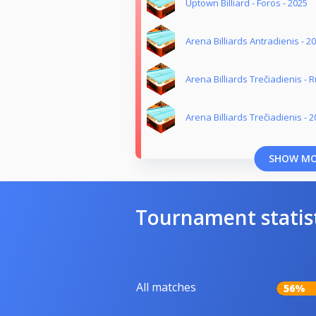
Uptown Billiard - Foros - 2025
Arena Billiards Antradienis - 
Arena Billiards Trečiadienis -
Arena Billiards Trečiadienis - 
SHOW M
Tournament statis
All matches
56%