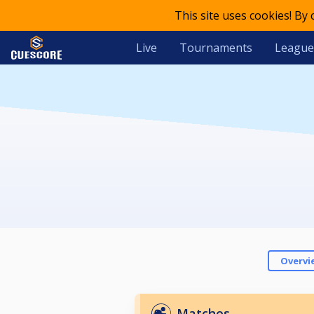
This site uses cookies! By
Live
Tournaments
League
Overvi
Matches