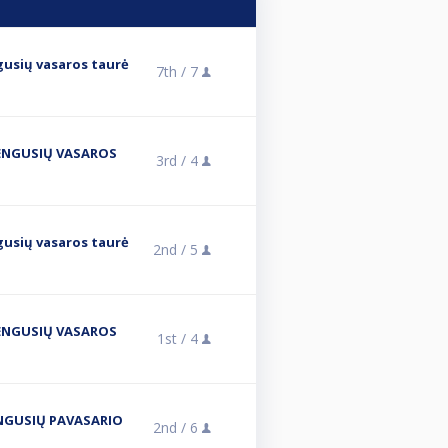
gusių vasaros taurė
7th /
7
ŽENGUSIŲ VASAROS
3rd /
4
gusių vasaros taurė
2nd /
5
ŽENGUSIŲ VASAROS
1st /
4
ENGUSIŲ PAVASARIO
2nd /
6