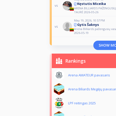
Kęstutis Miceika
vs
ARENA BILLIARDS PAŽENGUSI
TAURĖ 2026-05-26
May 19, 2026, 10:57 PM
Gytis Šaknys
vs
Arena Billiards pažengusių vas
2026-05-19
SHOW M
Rankings
Arena AMATEUR pavasaris
Arena Biliards Megėjų pavasar
LPF reitingas 2025