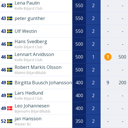
Lena Paulin
43
550
2
-
-
Kville Biljard Club
43
peter gunther
550
2
-
-
43
Ulf Westin
550
2
-
-
Hans Svedberg
46
500
2
-
-
Kville Biljard Club
Lennart Arvidsson
46
500
1
1
500
Kville Biljard Club
Robert Markis Olsson
46
500
2
-
-
Malmö Biljardklubb
49
Birgitta Buusch Johansson
400
2
9
200
Lars Hedlund
49
400
2
-
-
Kville Biljard Club
Leo Johannesen
49
400
2
-
-
Bjärnums Biljardklubb
jan Hansson
52
350
2
-
-
Wäster BC