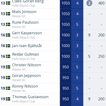
Claes-Göran Berg
13
1050
4
2
400
Kville Biljard Club
Mats Jönsson
13
1050
4
-
-
Wäster BC
Rune Paulsson
13
1050
5
-
-
Wäster BC
Gert Kaspersson
16
1000
3
9
200
Kville Biljard Club
16
Jan-Ivan Bjällstål
1000
3
-
-
Reidar Gullman
16
1000
3
5
250
Kville Biljard Club
Christer Nilsson
19
950
5
-
-
Wäster BC
Göran Jeppsson
19
950
5
-
-
Wäster BC
Ronny Nilsson
19
950
5
-
-
Wäster BC
Thomas Gustavsson
19
950
4
9
200
Kville Biljard Club