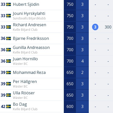
33
Hubert Sjödin
750
3
-
-
Jouni Hyrskylahti
33
750
3
-
-
Sundsvalls Biljardklubb
Richard Andresen
33
750
3
3
300
Kville Biljard Club
36
Bjarne Fredriksson
700
3
-
-
Gunilla Andreasson
36
700
3
-
-
Kville Biljard Club
Juan Hornillo
36
700
4
-
-
Wäster BC
39
Mohammad Reza
650
2
-
-
Per Hällgren
39
650
3
-
-
Wäster BC
Ulla Rööser
39
650
3
-
-
Wäster BC
Bo Dag
42
600
3
-
-
Kville Biljard Club