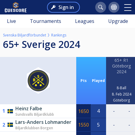
Sign in
Live
Tournaments
Leagues
Upgrade
Svenska Biljardförbundet
Rankings
65+ Sverige 2024
65+ R1
Göteborg
2024
Pts
Played
8-Ball
8. Feb 2024
Göteborg
Heinz Falbe
1
4
-
-
1650
Sundsvalls Biljardklubb
Lars-Anders Lohmander
2
1550
5
-
-
Biljardklubben Borgen