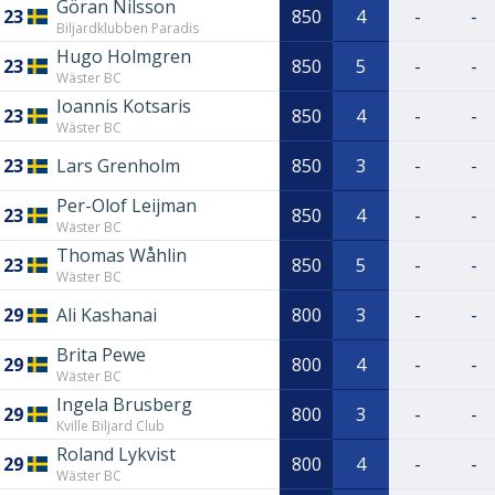
Göran Nilsson
23
850
4
-
-
Biljardklubben Paradis
Hugo Holmgren
23
850
5
-
-
Wäster BC
Ioannis Kotsaris
23
850
4
-
-
Wäster BC
23
Lars Grenholm
850
3
-
-
Per-Olof Leijman
23
850
4
-
-
Wäster BC
Thomas Wåhlin
23
850
5
-
-
Wäster BC
29
Ali Kashanai
800
3
-
-
Brita Pewe
29
800
4
-
-
Wäster BC
Ingela Brusberg
29
800
3
-
-
Kville Biljard Club
Roland Lykvist
29
800
4
-
-
Wäster BC