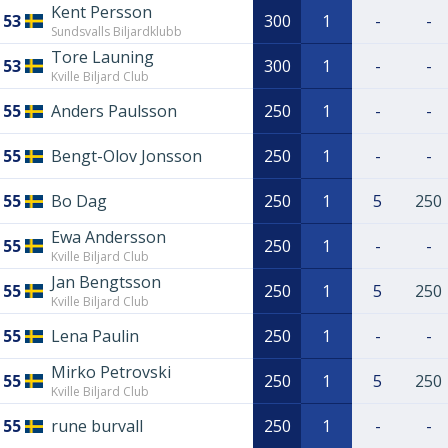
Kent Persson
53
300
1
-
-
Sundsvalls Biljardklubb
Tore Launing
53
300
1
-
-
Kville Biljard Club
55
Anders Paulsson
250
1
-
-
55
Bengt-Olov Jonsson
250
1
-
-
55
Bo Dag
250
1
5
250
Ewa Andersson
55
250
1
-
-
Kville Biljard Club
Jan Bengtsson
55
250
1
5
250
Kville Biljard Club
55
Lena Paulin
250
1
-
-
Mirko Petrovski
55
250
1
5
250
Kville Biljard Club
55
rune burvall
250
1
-
-