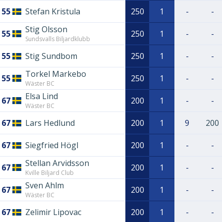
55
Stefan Kristula
250
1
-
-
Stig Olsson
55
250
1
-
-
Sundsvalls Biljardklubb
55
Stig Sundbom
250
1
-
-
Torkel Markebo
55
250
1
-
-
Wäster BC
Elsa Lind
67
200
1
-
-
Wäster BC
67
Lars Hedlund
200
1
9
200
67
Siegfried Högl
200
1
-
-
Stellan Arvidsson
67
200
1
-
-
Kville Biljard Club
Sven Ahlm
67
200
1
-
-
Wäster BC
67
Zelimir Lipovac
200
1
-
-