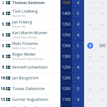
2
Thomas Axelsson
1550
4
-
-
Tom Lindberg
4
1400
5
-
-
Wäster BC
Jan Friberg
5
1350
4
-
-
Wäster BC
Karl-Martin Munter
5
1350
4
-
-
Umeå Biljardklubb
Mats Frösemo
5
1350
5
3
300
Kville Biljard Club
Roger Möller
8
1300
3
-
-
Sundsvalls Biljardklubb
9
Kenneth Johansson
1250
4
-
-
10
Jan Bergström
1200
4
-
-
10
Tomas Dahlström
1200
3
-
-
12
Gunnar Augustsson
1100
4
-
-